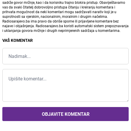
sadrže govor mržnje, kao i da korisniku trajno blokira pristup. Obaviještavamo
vas da svaki čitatelj dobrovoljno pristupa čitanju i kreiranju komentara i
prihvata mogućnost da neki komentari mogu sadržavati narativ koji je u
suprotnosti sa vjerskim, nacionalnim, moralnim i drugim načelima.
Radiosarajevo.ba ima pravo da obriše sporne ili prijavljene komentare bez
najave i objašnjenja. Radiosarajevo.ba koristi automatski sistem prepoznavanja
i uklanjanja govora mržnje i drugih neprimjerenih sadržaja u komentarima.
VAŠ KOMENTAR
OBJAVITE KOMENTAR