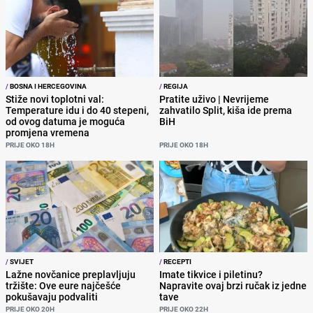
/
BOSNA I HERCEGOVINA
/
REGIJA
Stiže novi toplotni val:
Pratite uživo | Nevrijeme
Temperature idu i do 40 stepeni,
zahvatilo Split, kiša ide prema
od ovog datuma je moguća
BiH
promjena vremena
PRIJE OKO 18H
PRIJE OKO 18H
/
SVIJET
/
RECEPTI
Lažne novčanice preplavljuju
Imate tikvice i piletinu?
tržište: Ove eure najčešće
Napravite ovaj brzi ručak iz jedne
pokušavaju podvaliti
tave
PRIJE OKO 20H
PRIJE OKO 22H