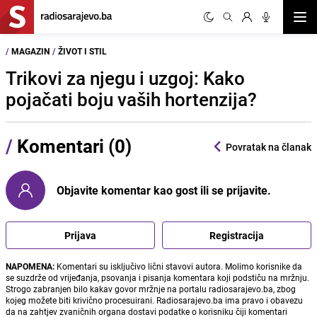
Otvor
/
MAGAZIN
/
ŽIVOT I STIL
Trikovi za njegu i uzgoj: Kako
pojačati boju vaših hortenzija?
/
Komentari (0)
Povratak na članak
Objavite komentar kao gost ili se prijavite.
Prijava
Registracija
NAPOMENA:
Komentari su isključivo lični stavovi autora. Molimo korisnike da
se suzdrže od vrijeđanja, psovanja i pisanja komentara koji podstiču na mržnju.
Strogo zabranjen bilo kakav govor mržnje na portalu radiosarajevo.ba, zbog
kojeg možete biti krivično procesuirani. Radiosarajevo.ba ima pravo i obavezu
da na zahtjev zvaničnih organa dostavi podatke o korisniku čiji komentari