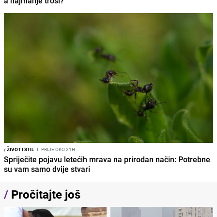
a najmanje troši?
/
ŽIVOT I STIL
I
PRIJE OKO 21H
Spriječite pojavu letećih mrava na prirodan način: Potrebne
su vam samo dvije stvari
/
Pročitajte još