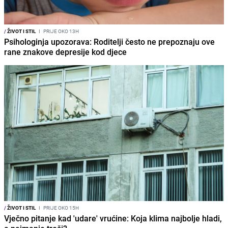
/
ŽIVOT I STIL
I
PRIJE OKO 13H
Psihologinja upozorava: Roditelji često ne prepoznaju ove
rane znakove depresije kod djece
/
ŽIVOT I STIL
I
PRIJE OKO 15H
Vječno pitanje kad 'udare' vrućine: Koja klima najbolje hladi,