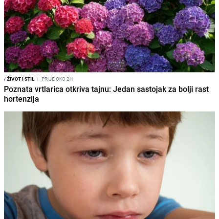
/
ŽIVOT I STIL
I
PRIJE OKO 2H
Poznata vrtlarica otkriva tajnu: Jedan sastojak za bolji rast
hortenzija