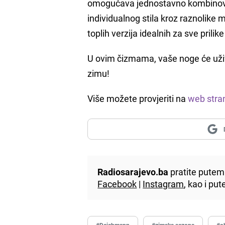
omogućava jednostavno kombinovanj
individualnog stila kroz raznolik
toplih verzija idealnih za sve prilike
U ovim čizmama, vaše noge će uživat
zimu!
Više možete provjeriti na
web stran
Radiosarajevo.ba
pratite putem 
Facebook
|
Instagram
, kao i p
#Deichmann
#zimska sezona
#o