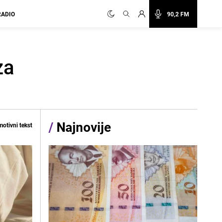
RADIO
90,2 FM
za
/
Najnovije
otivni tekst