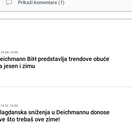
Prikaži komentare
(
1
)
.10.24. 13:35
eichmann BiH predstavlja trendove obuće
a jesen i zimu
.12.21. 12:32
lagdanska sniženja u Deichmannu donose
ve što trebaš ove zime!