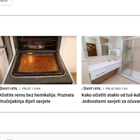
ŽIVOT I STIL
I
PRIJE 1 DAN
/
ŽIVOT I STIL
I
PRIJE OKO 12H
Očistite rernu bez hemikalija: Poznata
Kako očistiti staklo od tuš-ka
tručnjakinja dijeli savjete
Jednostavni savjeti za očuvan