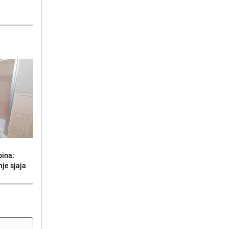
bina:
je sjaja