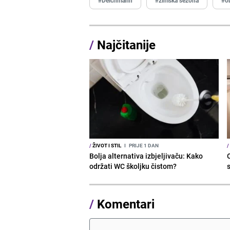
/
Najčitanije
/
ŽIVOT I STIL
I
PRIJE 1 DAN
/
Bolja alternativa izbjeljivaču: Kako
održati WC školjku čistom?
s
/
Komentari