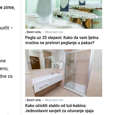
e zime,
utfit –
/
ŽIVOT I STIL
I
PRIJE OKO 10H
Pegla uz 35 stepeni: Kako da vam ljetna
vrućina ne pretvori peglanje u pakao?
sne
meno,
dne za
/
ŽIVOT I STIL
I
PRIJE OKO 12H
Kako očistiti staklo od tuš-kabina:
Jednostavni savjeti za očuvanje sjaja