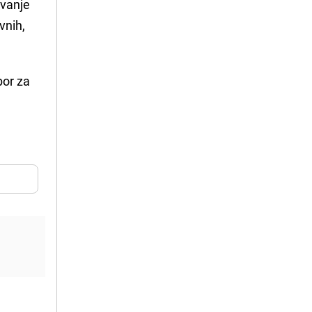
avanje
vnih,
bor za