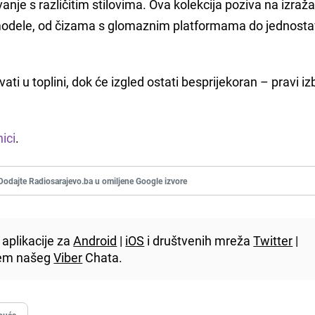
e s različitim stilovima. Ova kolekcija poziva na izraž
e modele, od čizama s glomaznim platformama do jednosta
i u toplini, dok će izgled ostati besprijekoran – pravi iz
ici
.
Dodajte Radiosarajevo.ba u omiljene Google izvore
aplikacije za
Android
|
iOS
i društvenih mreža
Twitter
|
utem našeg
Viber
Chata.
buća