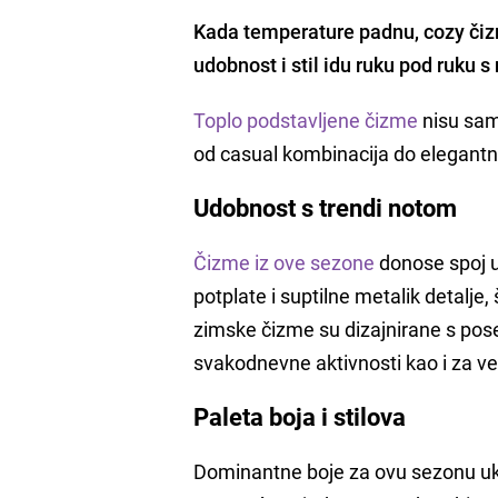
Kada temperature padnu, cozy čiz
udobnost i stil idu ruku pod ruku
Toplo podstavljene čizme
nisu samo
od casual kombinacija do elegantnij
Udobnost s trendi notom
Čizme iz ove sezone
donose spoj u
potplate i suptilne metalik detalje
zimske čizme su dizajnirane s po
svakodnevne aktivnosti kao i za ve
Paleta boja i stilova
Dominantne boje za ovu sezonu ukl