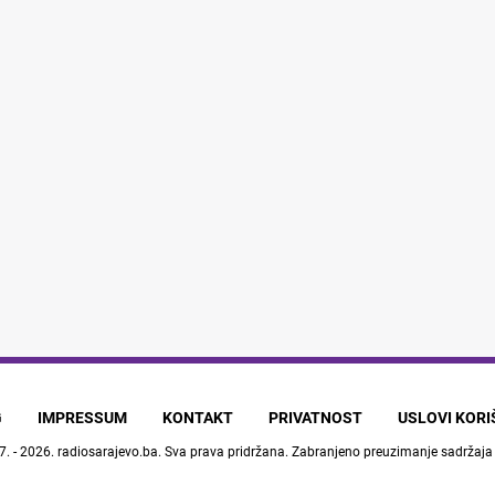
G
IMPRESSUM
KONTAKT
PRIVATNOST
USLOVI KOR
7. - 2026.
radiosarajevo.ba
. Sva prava pridržana. Zabranjeno preuzimanje sadržaja