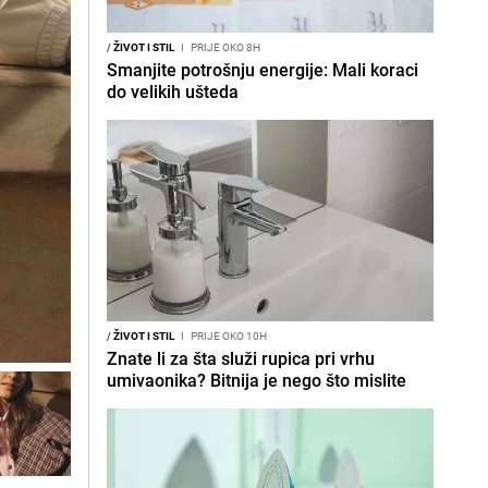
/
ŽIVOT I STIL
I
PRIJE OKO 8H
Smanjite potrošnju energije: Mali koraci
do velikih ušteda
/
ŽIVOT I STIL
I
PRIJE OKO 10H
Znate li za šta služi rupica pri vrhu
umivaonika? Bitnija je nego što mislite