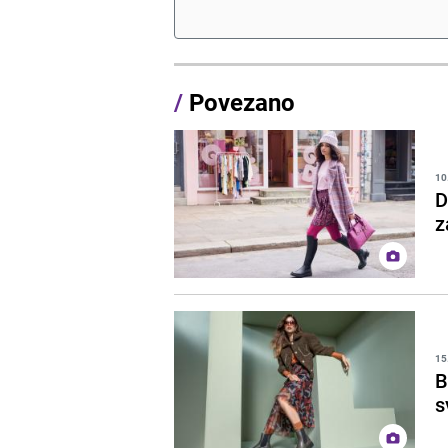
/
Povezano
10
D
z
15
B
s