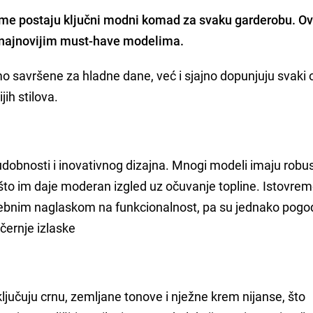
me postaju ključni modni komad za svaku garderobu. Ov
 s najnovijim must-have modelima.
 savršene za hladne dane, već i sjajno dopunjuju svaki o
ih stilova.
dobnosti i inovativnog dizajna. Mnogi modeli imaju robu
, što im daje moderan izgled uz očuvanje topline. Istovre
sebnim naglaskom na funkcionalnost, pa su jednako pogo
černje izlaske
jučuju crnu, zemljane tonove i nježne krem nijanse, što