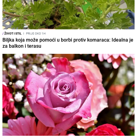
/
ŽIVOT I STIL
I
PRIJE OKO 1H
Biljka koja može pomoći u borbi protiv komaraca: Idealna je
za balkon i terasu