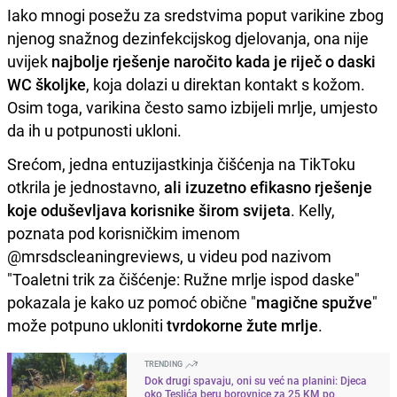
Iako mnogi posežu za sredstvima poput varikine zbog
njenog snažnog dezinfekcijskog djelovanja, ona nije
uvijek
najbolje rješenje
naročito kada je riječ o daski
WC školjke
, koja dolazi u direktan kontakt s kožom.
Osim toga, varikina često samo izbijeli mrlje, umjesto
da ih u potpunosti ukloni.
Srećom, jedna entuzijastkinja čišćenja na TikToku
otkrila je jednostavno,
ali izuzetno efikasno rješenje
koje oduševljava korisnike širom svijeta
. Kelly,
poznata pod korisničkim imenom
@mrsdscleaningreviews, u videu pod nazivom
"Toaletni trik za čišćenje: Ružne mrlje ispod daske"
pokazala je kako uz pomoć obične "
magične spužve
"
može potpuno ukloniti
tvrdokorne žute mrlje
.
TRENDING
Dok drugi spavaju, oni su već na planini: Djeca
oko Teslića beru borovnice za 25 KM po