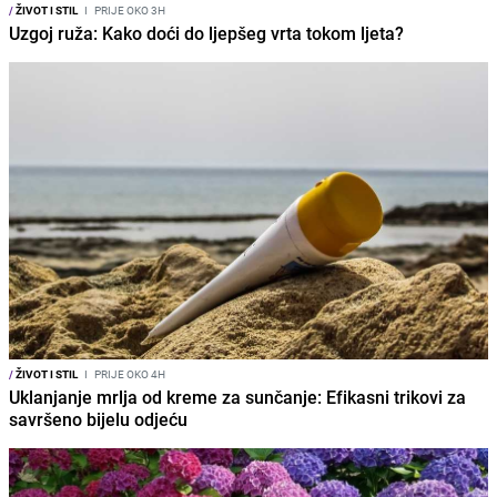
/
ŽIVOT I STIL
I
PRIJE OKO 3H
Uzgoj ruža: Kako doći do ljepšeg vrta tokom ljeta?
/
ŽIVOT I STIL
I
PRIJE OKO 4H
Uklanjanje mrlja od kreme za sunčanje: Efikasni trikovi za
savršeno bijelu odjeću