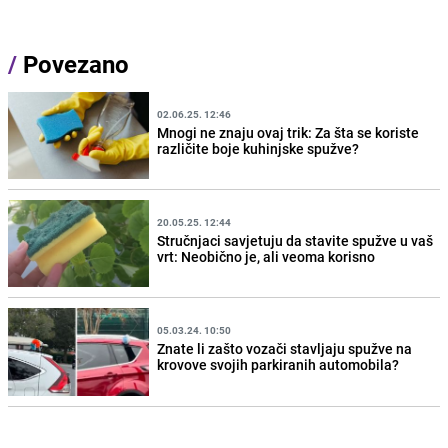
/
Povezano
02.06.25. 12:46
Mnogi ne znaju ovaj trik: Za šta se koriste
različite boje kuhinjske spužve?
20.05.25. 12:44
Stručnjaci savjetuju da stavite spužve u vaš
vrt: Neobično je, ali veoma korisno
05.03.24. 10:50
Znate li zašto vozači stavljaju spužve na
krovove svojih parkiranih automobila?