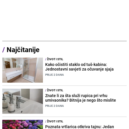
/
Najčitanije
/
ŽIVOT I STIL
Kako očistiti staklo od tuš-kabina:
Jednostavni savjeti za očuvanje sjaja
PRIJE 2 DANA
/
ŽIVOT I STIL
Znate li za šta služi rupica pri vrhu
umivaonika? Bitnija je nego što mislite
PRIJE 2 DANA
/
ŽIVOT I STIL
Poznata vrtlarica otkriva tajnu: Jedan