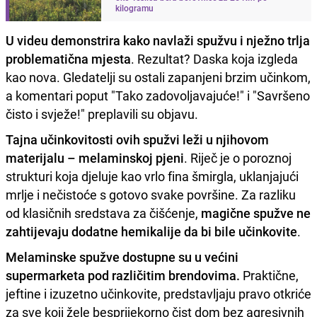
kilogramu
U videu demonstrira kako navlaži spužvu i nježno trlja
problematična mjesta
. Rezultat? Daska koja izgleda
kao nova. Gledatelji su ostali zapanjeni brzim učinkom,
a komentari poput "Tako zadovoljavajuće!" i "Savršeno
čisto i svježe!" preplavili su objavu.
Tajna učinkovitosti ovih spužvi leži u njihovom
materijalu – melaminskoj pjeni
. Riječ je o poroznoj
strukturi koja djeluje kao vrlo fina šmirgla, uklanjajući
mrlje i nečistoće s gotovo svake površine. Za razliku
od klasičnih sredstava za čišćenje,
magične spužve ne
zahtijevaju dodatne hemikalije da bi bile učinkovite
.
Melaminske spužve dostupne su u većini
supermarketa pod različitim brendovima.
Praktične,
jeftine i izuzetno učinkovite, predstavljaju pravo otkriće
za sve koji žele besprijekorno čist dom bez agresivnih