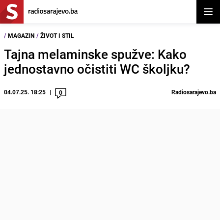
Otvor
/
MAGAZIN
/
ŽIVOT I STIL
Tajna melaminske spužve: Kako
jednostavno očistiti WC školjku?
04.07.25. 18:25
Radiosarajevo.ba
0