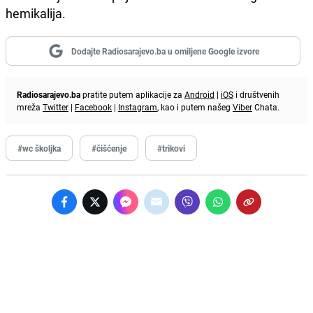
hemikalija.
Dodajte Radiosarajevo.ba u omiljene Google izvore
Radiosarajevo.ba
pratite putem aplikacije za
Android
|
iOS
i društvenih
mreža
Twitter
|
Facebook
|
Instagram
, kao i putem našeg
Viber
Chata.
#wc školjka
#čišćenje
#trikovi