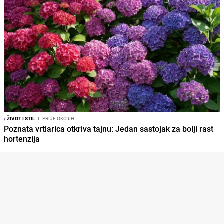
/
ŽIVOT I STIL
I
PRIJE OKO 6H
Poznata vrtlarica otkriva tajnu: Jedan sastojak za bolji rast
hortenzija