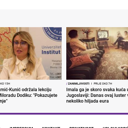
OKO 15H
/
ZANIMLJIVOSTI
I
PRIJE OKO 7H
mić-Kunić održala lekciju
Imala ga je skoro svaka kuća 
iloradu Dodiku: "Pokazujete
Jugoslaviji: Danas ovaj luster v
nje"
nekoliko hiljada eura