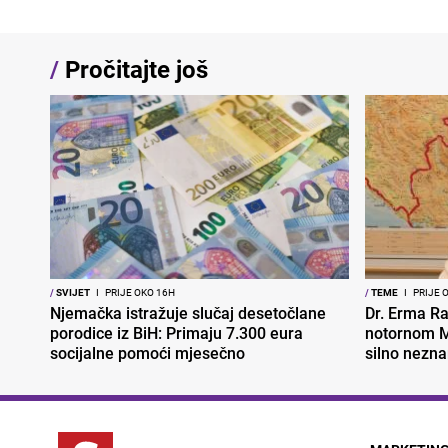
/
Pročitajte još
/
SVIJET
I
PRIJE OKO 16H
/
TEME
I
PRIJE 
Njemačka istražuje slučaj desetočlane
Dr. Erma Ra
porodice iz BiH: Primaju 7.300 eura
notornom M
socijalne pomoći mjesečno
silno nezna