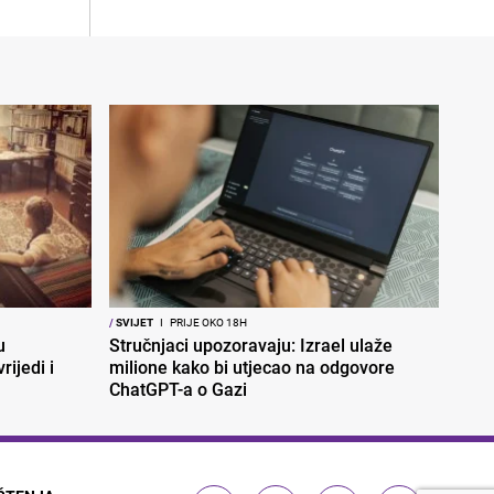
/
SVIJET
I
PRIJE OKO 18H
u
Stručnjaci upozoravaju: Izrael ulaže
rijedi i
milione kako bi utjecao na odgovore
ChatGPT-a o Gazi