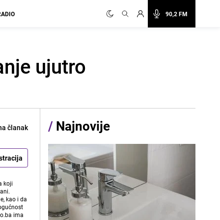
RADIO
90,2 FM
nje ujutro
/
Najnovije
na članak
stracija
 koji
ani.
e, kao i da
mogućnost
vo.ba ima