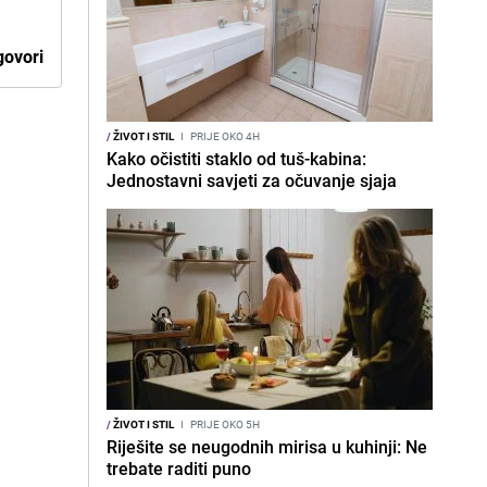
ovori
/
ŽIVOT I STIL
I
PRIJE OKO 4H
Kako očistiti staklo od tuš-kabina:
Jednostavni savjeti za očuvanje sjaja
/
ŽIVOT I STIL
I
PRIJE OKO 5H
Riješite se neugodnih mirisa u kuhinji: Ne
trebate raditi puno