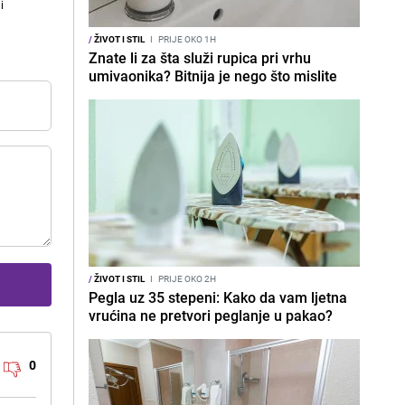
i
/
ŽIVOT I STIL
I
PRIJE OKO 1H
Znate li za šta služi rupica pri vrhu
umivaonika? Bitnija je nego što mislite
/
ŽIVOT I STIL
I
PRIJE OKO 2H
Pegla uz 35 stepeni: Kako da vam ljetna
vrućina ne pretvori peglanje u pakao?
0