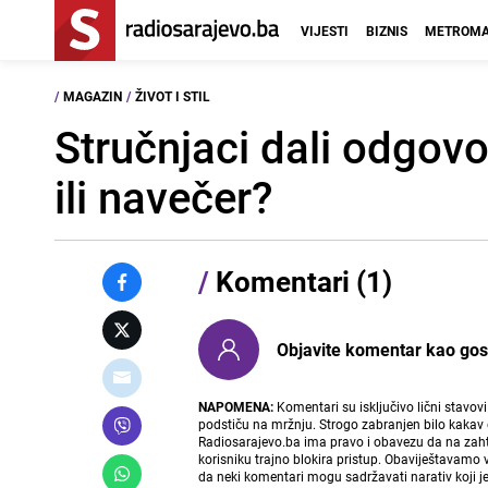
VIJESTI
BIZNIS
METROMA
/
MAGAZIN
/
ŽIVOT I STIL
Stručnjaci dali odgovo
ili navečer?
/
Komentari (1)
Objavite komentar kao gost i
NAPOMENA:
Komentari su isključivo lični stavov
podstiču na mržnju. Strogo zabranjen bilo kakav 
Radiosarajevo.ba ima pravo i obavezu da na zahtj
korisniku trajno blokira pristup. Obaviještavamo 
da neki komentari mogu sadržavati narativ koji j