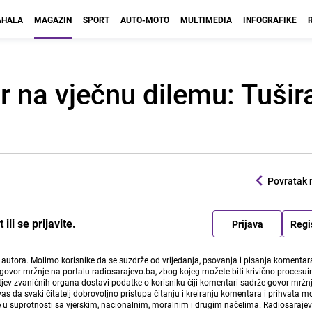
HALA
MAGAZIN
SPORT
AUTO-MOTO
MULTIMEDIA
INFOGRAFIKE
r na vječnu dilemu: Tušira
Povratak 
li se prijavite.
Prijava
Regi
i autora. Molimo korisnike da se suzdrže od vrijeđanja, psovanja i pisanja komentara
govor mržnje na portalu radiosarajevo.ba, zbog kojeg možete biti krivično procesuir
ev zvaničnih organa dostavi podatke o korisniku čiji komentari sadrže govor mržnj
vas da svaki čitatelj dobrovoljno pristupa čitanju i kreiranju komentara i prihvata 
e u suprotnosti sa vjerskim, nacionalnim, moralnim i drugim načelima. Radiosaraje