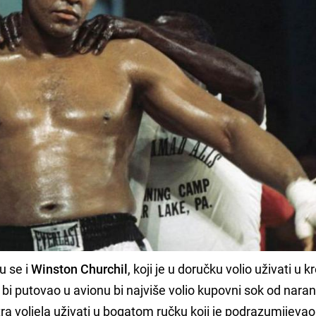
u se i
Winston Churchil
, koji je u doručku volio uživati u 
bi putovao u avionu bi najviše volio kupovni sok od naran
utra voljela uživati u bogatom ručku koji je podrazumijevao