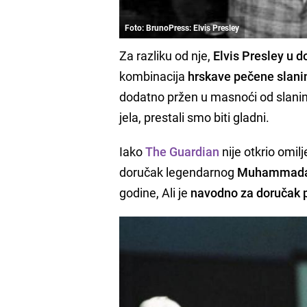
Foto: BrunoPress: Elvis Presley
Za razliku od nje,
Elvis Presley u d
kombinacija
hrskave pečene slanin
dodatno pržen u masnoći od slanin
jela, prestali smo biti gladni.
Iako
The Guardian
nije otkrio omil
doručak legendarnog
Muhammada 
godine, Ali je
navodno za doručak p