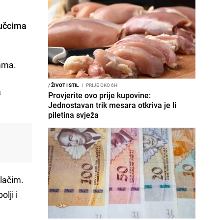
oručcima
vama.
/
ŽIVOT I STIL
I
PRIJE OKO 6H
a
Provjerite ovo prije kupovine:
Jednostavan trik mesara otkriva je li
piletina svježa
blačim.
lji i