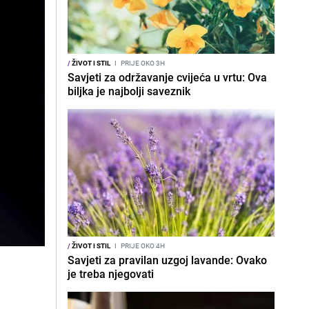
/
ŽIVOT I STIL
I
PRIJE OKO 3H
Savjeti za održavanje cvijeća u vrtu: Ova
biljka je najbolji saveznik
/
ŽIVOT I STIL
I
PRIJE OKO 4H
Savjeti za pravilan uzgoj lavande: Ovako
je treba njegovati