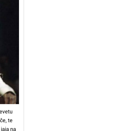
krevetu
če, te
 jaja na