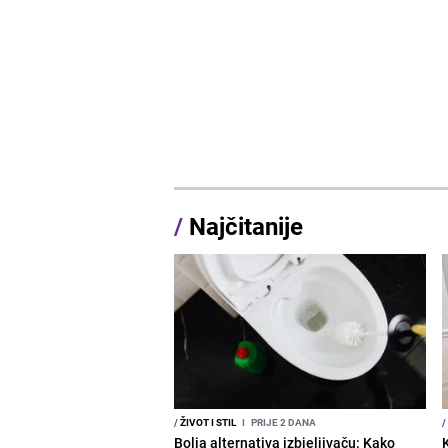
/
Najčitanije
/
ŽIVOT I STIL
I
PRIJE 2 DANA
/
Bolja alternativa izbjeljivaču: Kako