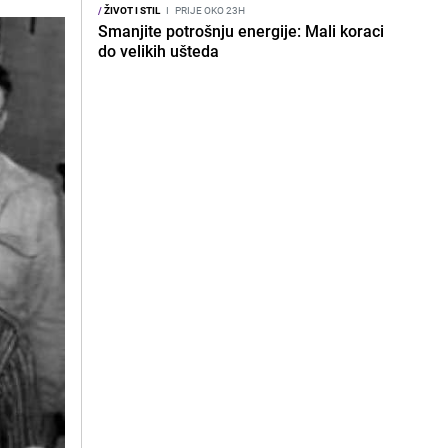
/
ŽIVOT I STIL
I
PRIJE OKO 23H
Smanjite potrošnju energije: Mali koraci
do velikih ušteda