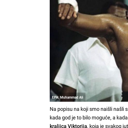
EPA: Muhammad Ali
Na popisu na koji smo naišli našli s
kada god je to bilo moguće, a kada 
kraljica Viktorija
, koja je svakog j