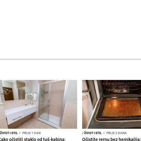
ŽIVOT I STIL
I
PRIJE 1 DAN
/
ŽIVOT I STIL
I
PRIJE 2 DANA
Kako očistiti staklo od tuš-kabina:
Očistite rernu bez hemikalija