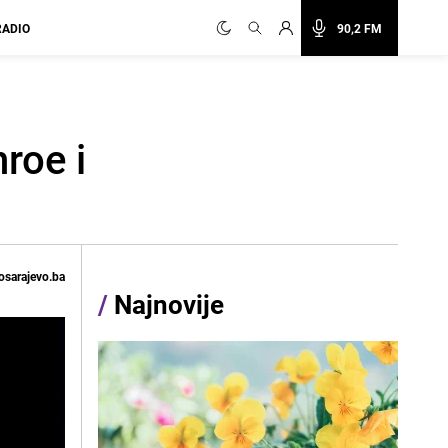
RADIO
90,2 FM
roe i
osarajevo.ba
/
Najnovije