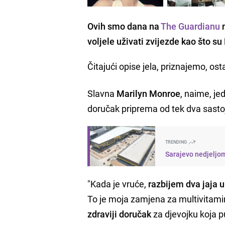
Ovih smo dana na
The Guardianu
n
voljele uživati zvijezde kao što su
Čitajući opise jela, priznajemo, ost
Slavna
Marilyn Monroe
, naime, je
doručak priprema od tek dva sastojk
TRENDING
Sarajevo nedjeljom
"Kada je vruće,
razbijem dva jaja u
To je moja zamjena za multivitamin 
zdraviji doručak
za djevojku koja pu