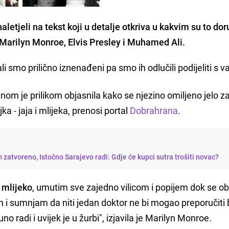
aletjeli na tekst koji u detalje otkriva u kakvim su to d
Marilyn Monroe, Elvis Presley i Muhamed Ali
.
ali smo prilično iznenađeni pa smo ih odlučili podijeliti s 
dnom je prilikom objasnila kako se njezino omiljeno jelo z
a - jaja i mlijeka, prenosi portal
Dobrahrana
.
 zatvoreno, Istočno Sarajevo radi: Gdje će kupci sutra trošiti novac?
 mlijeko
, umutim sve zajedno vilicom i popijem dok se o
i sumnjam da niti jedan doktor ne bi mogao preporučiti bo
no radi i uvijek je u žurbi", izjavila je Marilyn Monroe.