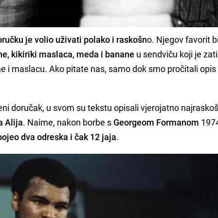
oručku je volio uživati polako i raskošn
o. Njegov favorit bi
e, kikiriki maslaca, meda i banane
u sendviču koji je zat
e i maslacu. Ako pitate nas, samo dok smo pročitali opis
jeni doručak, u svom su tekstu opisali vjerojatno najraskoš
Alija
. Naime, nakon borbe s
Georgeom Formanom
197
ojeo dva odreska i čak 12 jaja
.