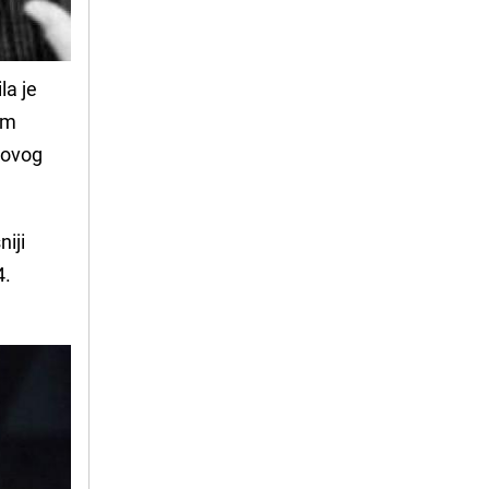
la je
im
 ovog
niji
4.