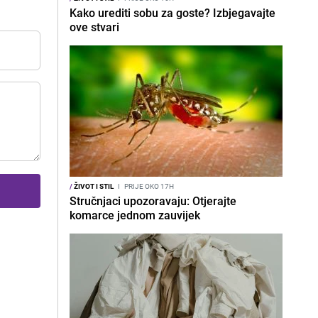
Kako urediti sobu za goste? Izbjegavajte
ove stvari
/
ŽIVOT I STIL
I
PRIJE OKO 17H
Stručnjaci upozoravaju: Otjerajte
komarce jednom zauvijek