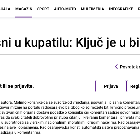
HALA
MAGAZIN
SPORT
AUTO-MOTO
MULTIMEDIA
INFOGRAFIKE
sni u kupatilu: Ključ je u 
Povratak 
li se prijavite.
Prijava
Regi
i autora. Molimo korisnike da se suzdrže od vrijeđanja, psovanja i pisanja komentara
govor mržnje na portalu radiosarajevo.ba, zbog kojeg možete biti krivično procesuir
ev zvaničnih organa dostavi podatke o korisniku čiji komentari sadrže govor mržnj
vas da svaki čitatelj dobrovoljno pristupa čitanju i kreiranju komentara i prihvata 
e u suprotnosti sa vjerskim, nacionalnim, moralnim i drugim načelima. Radiosaraje
bez najave i objašnjenja. Radiosarajevo.ba koristi automatski sistem prepoznavanja 
 sadržaja u komentarima.