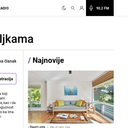
RADIO
90,2 FM
biljkama
/
Najnovije
na članak
stracija
 koji
ani.
e, kao i da
mogućnost
vo.ba ima
i
/
ŽIVOT I STIL
I
PRIJE OKO 16H