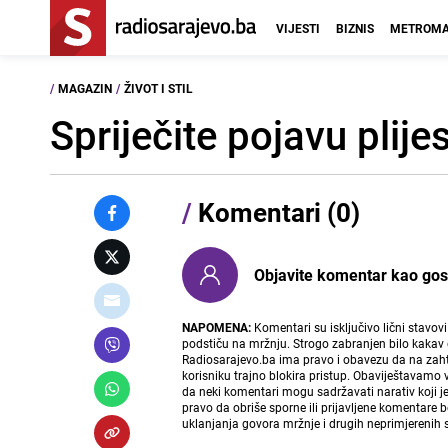
VIJESTI
BIZNIS
METROMA
/
MAGAZIN
/
ŽIVOT I STIL
Spriječite pojavu plije
/
Komentari (0)
Objavite komentar kao gost i
NAPOMENA:
Komentari su isključivo lični stavov
podstiču na mržnju. Strogo zabranjen bilo kakav 
Radiosarajevo.ba ima pravo i obavezu da na zahtj
korisniku trajno blokira pristup. Obaviještavamo 
da neki komentari mogu sadržavati narativ koji j
pravo da obriše sporne ili prijavljene komentare 
uklanjanja govora mržnje i drugih neprimjerenih