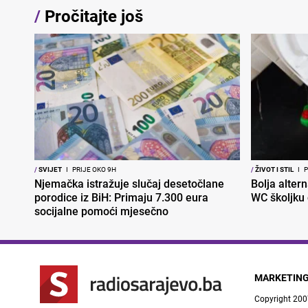
/
Pročitajte još
/
SVIJET
I
PRIJE OKO 9H
/
ŽIVOT I STIL
I
P
Njemačka istražuje slučaj desetočlane
Bolja altern
porodice iz BiH: Primaju 7.300 eura
WC školjku
socijalne pomoći mjesečno
MARKETIN
Copyright 200