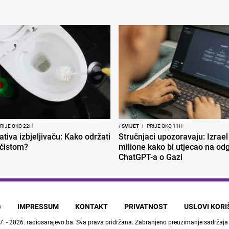
RIJE OKO 22H
/
SVIJET
I
PRIJE OKO 11H
ativa izbjeljivaču: Kako održati
Stručnjaci upozoravaju: Izrael
 čistom?
milione kako bi utjecao na od
ChatGPT-a o Gazi
G
IMPRESSUM
KONTAKT
PRIVATNOST
USLOVI KOR
7. - 2026.
radiosarajevo.ba
. Sva prava pridržana. Zabranjeno preuzimanje sadržaja