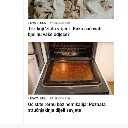
/
ŽIVOT I STIL
I
PRIJE OKO 18H
Trik koji 'zlata vrijedi': Kako sačuvati
bjelinu vaše odjeće?
/
ŽIVOT I STIL
I
PRIJE OKO 22H
Očistite rernu bez hemikalija: Poznata
stručnjakinja dijeli savjete