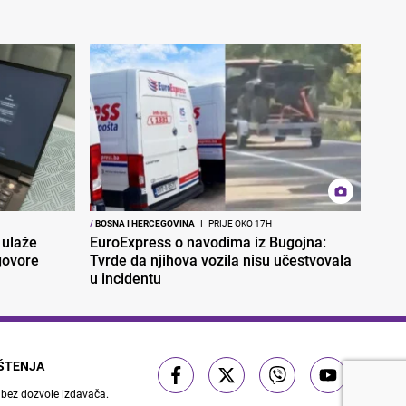
/
BOSNA I HERCEGOVINA
I
PRIJE OKO 17H
 ulaže
EuroExpress o navodima iz Bugojna:
govore
Tvrde da njihova vozila nisu učestvovala
u incidentu
IŠTENJA
 bez dozvole izdavača.