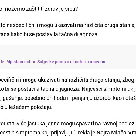
 možemo zaštititi zdravlje srca?
o nespecifični i mogu ukazivati na različita druga stanja
da kako bi se postavila tačna dijagnoza.
de: Mještani doline Sutjeske ponovo u borbi za imovinu
cifični i mogu ukazivati na različita druga stanja
, zbog
bi se postavila tačna dijagnoza. Najčešći simptomi ukl
 gušenje, posebno pri hodu ili penjanju uzbrdo, kao i ote
to u ležećem položaju.
ristiti više jastuka jer ne mogu spavati na ravnoj podlozi
estih simptoma koji prijavljuju", rekla je
Nejra Mlačo-Vra