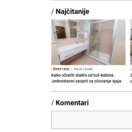
/
Najčitanije
/
ŽIVOT I STIL
I
PRIJE 2 DANA
/
Kako očistiti staklo od tuš-kabina:
Z
Jednostavni savjeti za očuvanje sjaja
/
Komentari