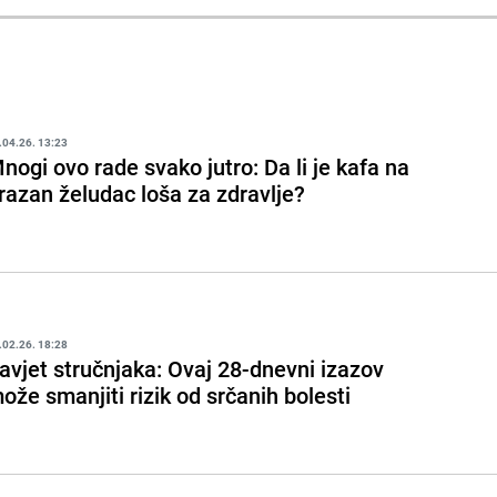
.04.26. 13:23
nogi ovo rade svako jutro: Da li je kafa na
razan želudac loša za zdravlje?
.02.26. 18:28
avjet stručnjaka: Ovaj 28-dnevni izazov
ože smanjiti rizik od srčanih bolesti