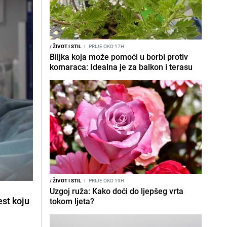
/
ŽIVOT I STIL
I
PRIJE OKO 17H
Biljka koja može pomoći u borbi protiv
komaraca: Idealna je za balkon i terasu
/
ŽIVOT I STIL
I
PRIJE OKO 19H
Uzgoj ruža: Kako doći do ljepšeg vrta
est koju
tokom ljeta?