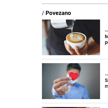
/
Povezano
23
M
p
15
S
m