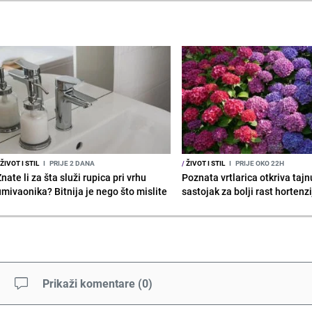
ŽIVOT I STIL
I
PRIJE 2 DANA
/
ŽIVOT I STIL
I
PRIJE OKO 22H
nate li za šta služi rupica pri vrhu
Poznata vrtlarica otkriva taj
umivaonika? Bitnija je nego što mislite
sastojak za bolji rast hortenz
Prikaži komentare
(
0
)