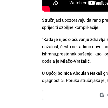
Stručnjaci upozoravaju da rano pr
spriječiti ozbiljne komplikacije.
"
Kada je riječ o očuvanju zdravlja 
nažalost, često ne radimo dovoljno
ishranu,prestanak pušenja, kao i 
dodala je
Mlačo-Vražalić
.
U
Općој bolnica Abdulah Nakaš
gra
dijagnostici. Poruka stručnjaka je 