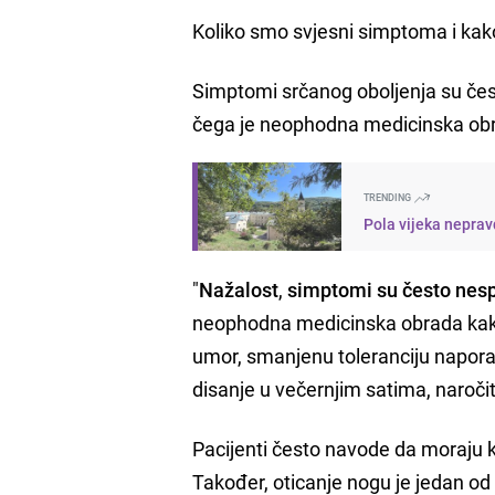
Koliko smo svjesni simptoma i kako
Simptomi srčanog oboljenja su čest
čega je neophodna medicinska obra
TRENDING
Pola vijeka neprav
"
Nažalost
,
simptomi su često nespe
neophodna medicinska obrada kako 
umor, smanjenu toleranciju napora,
disanje u večernjim satima, naroči
Pacijenti često navode da moraju ko
Također, oticanje nogu je jedan od č