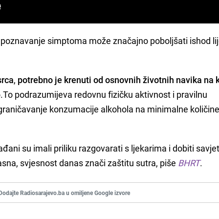
epoznavanje simptoma može značajno poboljšati ishod lij
srca
,
potrebno je krenuti od osnovnih životnih navika na 
.To podrazumijeva redovnu fizičku aktivnost i pravilnu
ograničavanje konzumacije alkohola na minimalne količine
đani su imali priliku razgovarati s ljekarima i dobiti savje
jasna, svjesnost danas znači zaštitu sutra, piše
BHRT
.
Dodajte Radiosarajevo.ba u omiljene Google izvore