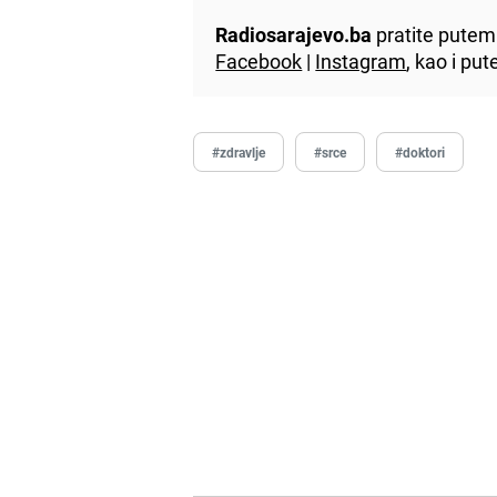
Radiosarajevo.ba
pratite putem 
Facebook
|
Instagram
, kao i p
#zdravlje
#srce
#doktori