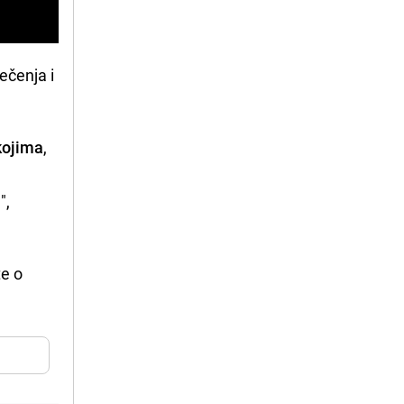
ečenja i
kojima
,
",
te o