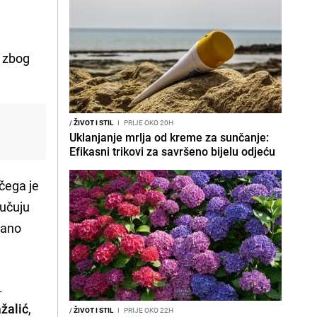
, zbog
/
ŽIVOT I STIL
I
PRIJE OKO 20H
Uklanjanje mrlja od kreme za sunčanje:
Efikasni trikovi za savršeno bijelu odjeću
 čega je
jučuju
žano
.
žalić
,
/
ŽIVOT I STIL
I
PRIJE OKO 22H