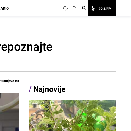
RADIO
90,2 FM
repoznajte
osarajevo.ba
/
Najnovije