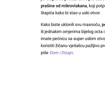
prašine od mikrovlakana
, koji po
štapića kako bi stao u uski otvor.
Kako biste uklonili svu masnoću,
p
ili jednakim omjerima bijelog octa i
imate pećnicu sa super uskim otv
koristiti žičanu vješalicu pažljivo
piše
Dom i Dizajn
.