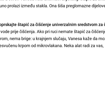
tpuno prolazi između stakla. Ona šiša preglomazne dijelov
oprskajte štapić za čišćenje univerzalnim sredstvom za 
 vode prije čišćenja. Ako pri ruci nemate štapić za čišćenje
orom, nema brige: u krajnjem slučaju, Vanesa kaže da m
 presvučenu krpom od mikrovlakana. Neka alat radi za vas,