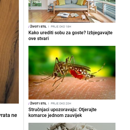
/
ŽIVOT I STIL
I
PRIJE OKO 18H
Kako urediti sobu za goste? Izbjegavajte
ove stvari
/
ŽIVOT I STIL
I
PRIJE OKO 20H
Stručnjaci upozoravaju: Otjerajte
vrata ne
komarce jednom zauvijek