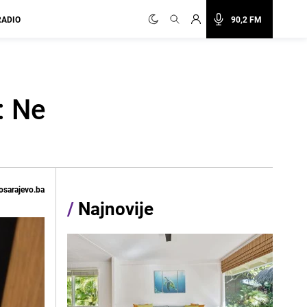
RADIO
90,2 FM
: Ne
osarajevo.ba
/
Najnovije