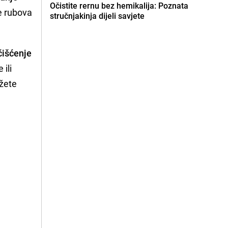
Očistite rernu bez hemikalija: Poznata
e rubova
stručnjakinja dijeli savjete
čišćenje
 ili
ožete