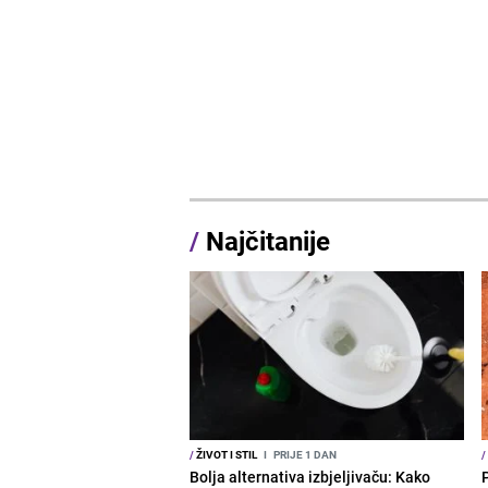
/
Najčitanije
/
ŽIVOT I STIL
I
PRIJE 1 DAN
/
Bolja alternativa izbjeljivaču: Kako