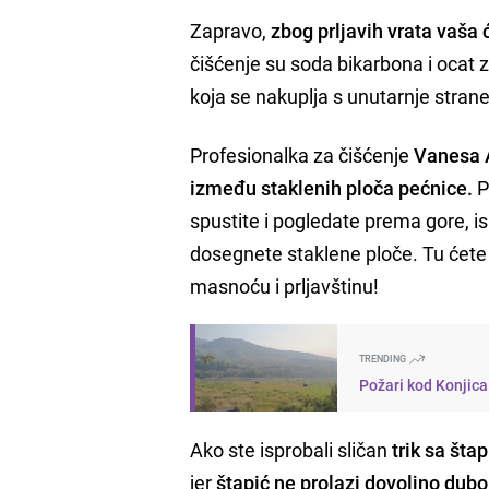
Zapravo,
zbog prljavih vrata vaša 
čišćenje su soda bikarbona i ocat za
koja se nakuplja s unutarnje stran
Profesionalka za čišćenje
Vanesa
između staklenih ploča pećnice.
P
spustite i pogledate prema gore, is
dosegnete staklene ploče. Tu ćete k
masnoću i prljavštinu!
TRENDING
Požari kod Konjica
Ako ste isprobali sličan
trik sa št
jer
štapić ne prolazi dovoljno dubo