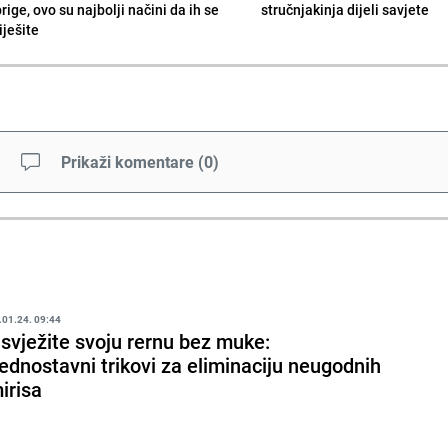
rige, ovo su najbolji načini da ih se
stručnjakinja dijeli savjete
iješite
Prikaži komentare
(
0
)
.01.24. 09:44
svježite svoju rernu bez muke:
ednostavni trikovi za eliminaciju neugodnih
irisa