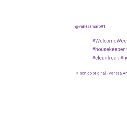
@vanesamaro91
#WelcomeWee
#housekeeper
#cleanfreak
#h
♬ sonido original - Vanesa A