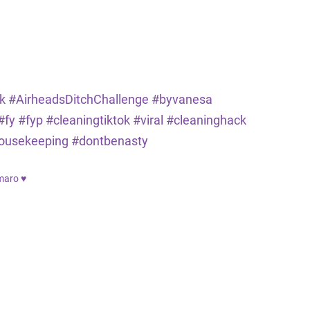
k
#AirheadsDitchChallenge
#byvanesa
#fy
#fyp
#cleaningtiktok
#viral
#cleaninghack
ousekeeping
#dontbenasty
maro ♥️