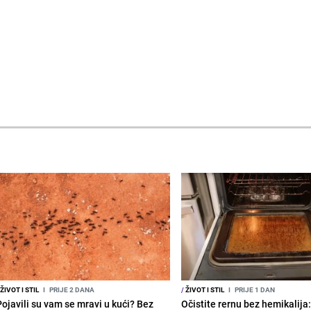
ŽIVOT I STIL
I
PRIJE 2 DANA
/
ŽIVOT I STIL
I
PRIJE 1 DAN
Pojavili su vam se mravi u kući? Bez
Očistite rernu bez hemikalija