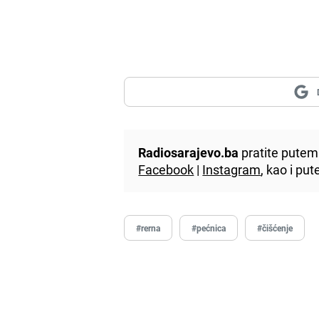
Radiosarajevo.ba
pratite putem 
Facebook
|
Instagram
, kao i p
#rerna
#pećnica
#čišćenje