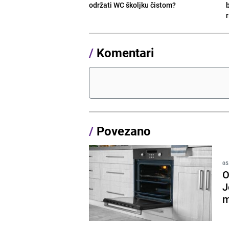
održati WC školjku čistom?
b
r
/
Komentari
/
Povezano
05
O
J
m