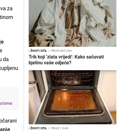
tva za
štinom
je
se
/
ŽIVOT I STIL
I
PRIJE OKO 20H
Trik koji 'zlata vrijedi': Kako sačuvati
u da
bjelinu vaše odjeće?
akupljenu
 kućama
zočarani
sanje
/
ŽIVOT I STIL
I
PRIJE 1 DAN