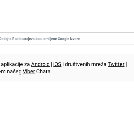
Dodajte Radiosarajevo.ba u omiljene Google izvore
aplikacije za
Android
|
iOS
i društvenih mreža
Twitter
|
utem našeg
Viber
Chata.