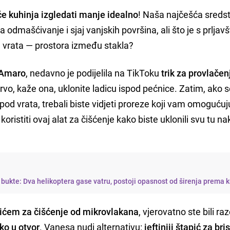
će kuhinja izgledati manje idealno
! Naša najčešća sreds
 odmašćivanje i sjaj vanjskih površina, ali što je s prljav
e vrata — prostora između stakla?
 Amaro
, nedavno je podijelila na TikToku
trik za provlačen
rvo, kaže ona, uklonite ladicu ispod pećnice. Zatim, ako 
pod vrata, trebali biste vidjeti proreze koji vam omogućuj
oristiti ovaj alat za čišćenje kako biste uklonili svu tu n
 bukte: Dva helikoptera gase vatru, postoji opasnost od širenja prema
apićem za čišćenje od mikrovlakana
, vjerovatno ste bili ra
ko u otvor
. Vanesa nudi alternativu:
jeftiniji štapić za bri