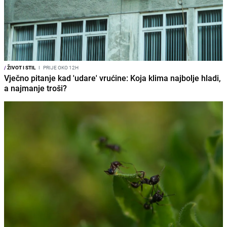
/
ŽIVOT I STIL
I
PRIJE OKO 12H
Vječno pitanje kad 'udare' vrućine: Koja klima najbolje hladi,
a najmanje troši?