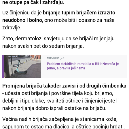
ne otupe pa čak i zahrđaju.
Uz činjenicu da je
brijanje tupim brijačem izrazito
neudobno i bolno
, ono može biti i opasno za naše
zdravlje.
Zato, dermatolozi savjetuju da se brijači mijenjaju
nakon svakih pet do sedam brijanja.
TRENDING
Problem električnih romobila u BiH: Nesreća je
puno, a pravila još nema
Promjena brijača također zavisi i od drugih čimbenika
- učestalosti brijanja i površine tijela koju brijemo,
debljini i tipu dlake, kvaliteti oštrice i činjenici jeste li
nakon brijanja dobro isprali ostatke na brijaču.
Većina naših brijača začepljena je stanicama kože,
sapunom te ostacima dlačica, a oštrice počinju hrđati.