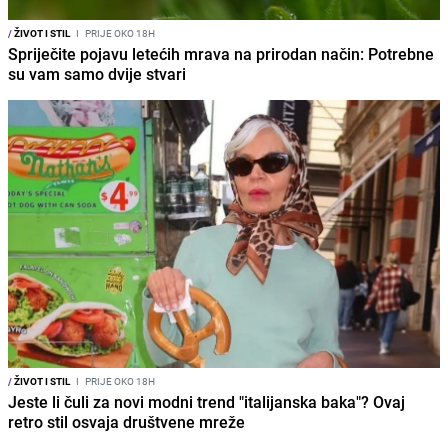
/
ŽIVOT I STIL
I
PRIJE OKO 18H
Spriječite pojavu letećih mrava na prirodan način: Potrebne
su vam samo dvije stvari
/
ŽIVOT I STIL
I
PRIJE OKO 18H
Jeste li čuli za novi modni trend "italijanska baka"? Ovaj
retro stil osvaja društvene mreže