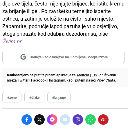
dijelove tijela, često mijenjajte brijače, koristite kremu
za brijanje ili gel. Po završetku temeljito isperite
oštricu, a zatim je odložite na čisto i suho mjesto.
Zapamtite, područje ispod pazuha je vrlo osjetljivo,
stoga pripazite kod odabira dezodoransa, piše
Živim.hr
.
Dodajte Radiosarajevo.ba u omiljene Google izvore
Radiosarajevo.ba
pratite putem aplikacije za
Android
|
iOS
i društvenih
mreža
Twitter
|
Facebook
|
Instagram
, kao i putem našeg
Viber
Chata.
#žene
#dlake
#brijanje