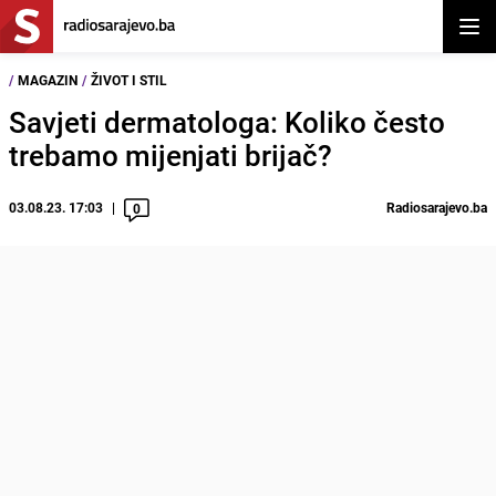
Otvor
/
MAGAZIN
/
ŽIVOT I STIL
Savjeti dermatologa: Koliko često
trebamo mijenjati brijač?
03.08.23. 17:03
Radiosarajevo.ba
0