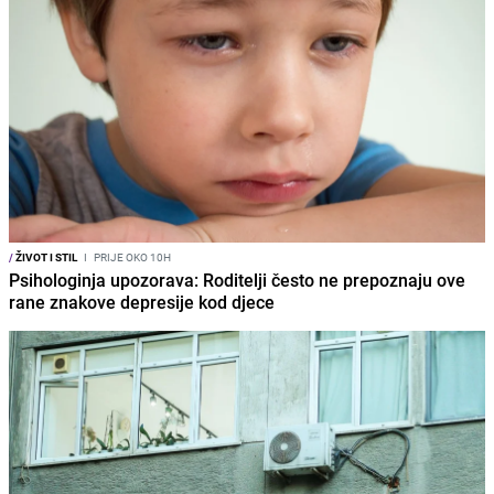
/
ŽIVOT I STIL
I
PRIJE OKO 10H
Psihologinja upozorava: Roditelji često ne prepoznaju ove
rane znakove depresije kod djece