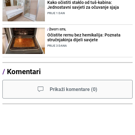
Kako očistiti staklo od tuš-kabina:
Jednostavni savjeti za očuvanje sjaja
PRIJE 1 DAN
/
ŽIVOT I STIL
Očistite rernu bez hemikalija: Poznata
stručnjakinja dijeli savjete
PRIJE 3 DANA
/
Komentari
Prikaži komentare
(
0
)