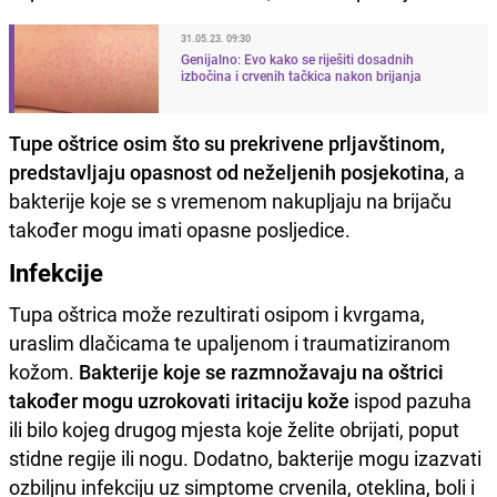
31.05.23. 09:30
Genijalno: Evo kako se riješiti dosadnih
izbočina i crvenih tačkica nakon brijanja
Tupe oštrice osim što su prekrivene prljavštinom,
predstavljaju opasnost od neželjenih posjekotina
, a
bakterije koje se s vremenom nakupljaju na brijaču
također mogu imati opasne posljedice.
Infekcije
Tupa oštrica može rezultirati osipom i kvrgama,
uraslim dlačicama te upaljenom i traumatiziranom
kožom.
Bakterije koje se razmnožavaju na oštrici
također mogu uzrokovati iritaciju kože
ispod pazuha
ili bilo kojeg drugog mjesta koje želite obrijati, poput
stidne regije ili nogu. Dodatno, bakterije mogu izazvati
ozbiljnu infekciju uz simptome crvenila, oteklina, boli i