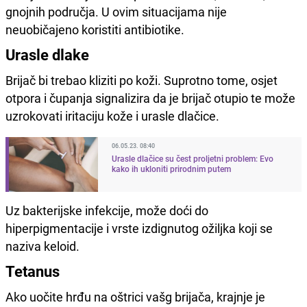
gnojnih područja. U ovim situacijama nije
neuobičajeno koristiti antibiotike.
Urasle dlake
Brijač bi trebao kliziti po koži. Suprotno tome, osjet
otpora i čupanja signalizira da je brijač otupio te može
uzrokovati iritaciju kože i urasle dlačice.
06.05.23. 08:40
Urasle dlačice su čest proljetni problem: Evo
kako ih ukloniti prirodnim putem
Uz bakterijske infekcije, može doći do
hiperpigmentacije i vrste izdignutog ožiljka koji se
naziva keloid.
Tetanus
Ako uočite hrđu na oštrici vašg brijača, krajnje je