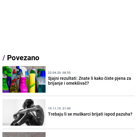
/
Povezano
22.04.20. 08:55
Sjajni rezultati: Znate li kako čiste pjena za
brijanje i omekšivač?
19.11.19. 21:40
Trebaju li se muškarci brijati ispod pazuha?