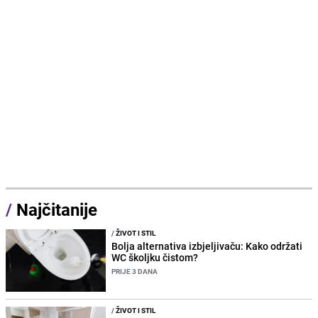
/
Najčitanije
/
ŽIVOT I STIL
Bolja alternativa izbjeljivaču: Kako održati
WC školjku čistom?
PRIJE 3 DANA
/
ŽIVOT I STIL