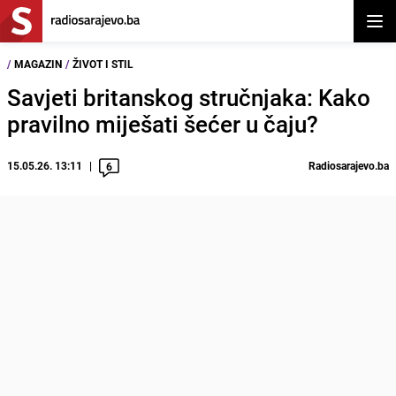
Otvor
/
MAGAZIN
/
ŽIVOT I STIL
Savjeti britanskog stručnjaka: Kako
pravilno miješati šećer u čaju?
15.05.26. 13:11
Radiosarajevo.ba
6