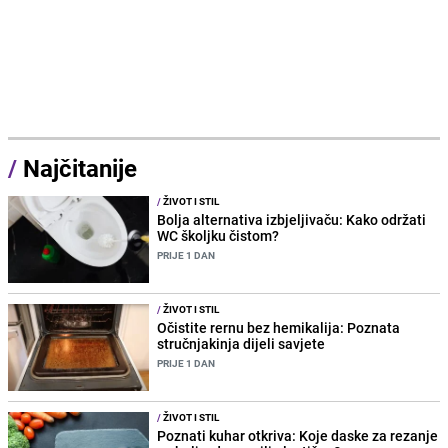
/
Najčitanije
/
ŽIVOT I STIL
Bolja alternativa izbjeljivaču: Kako održati
WC školjku čistom?
PRIJE 1 DAN
/
ŽIVOT I STIL
Očistite rernu bez hemikalija: Poznata
stručnjakinja dijeli savjete
PRIJE 1 DAN
/
ŽIVOT I STIL
Poznati kuhar otkriva: Koje daske za rezanje