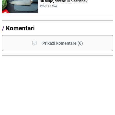
su bolje, drvene ili plastične?
PRIJE 2 DANA
/
Komentari
Prikaži komentare
(
6
)