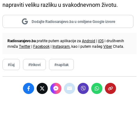
napraviti veliku razliku u svakodnevnom životu.
Dodajte Radiosarajevo.ba u omiljene Google izvore
Radiosarajevo.ba
pratite putem aplikacije za
Android
|
iOS
i društvenih
mreža
Twitter
|
Facebook
|
Instagram
, kao i putem našeg
Viber
Chata.
#čaj
#trikovi
#napitak