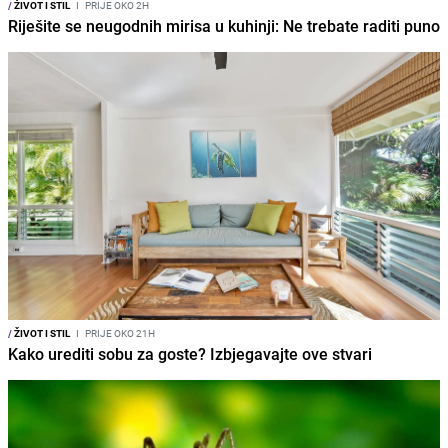
/
ŽIVOT I STIL
I
PRIJE OKO 2H
Riješite se neugodnih mirisa u kuhinji: Ne trebate raditi puno
/
ŽIVOT I STIL
I
PRIJE OKO 21H
Kako urediti sobu za goste? Izbjegavajte ove stvari