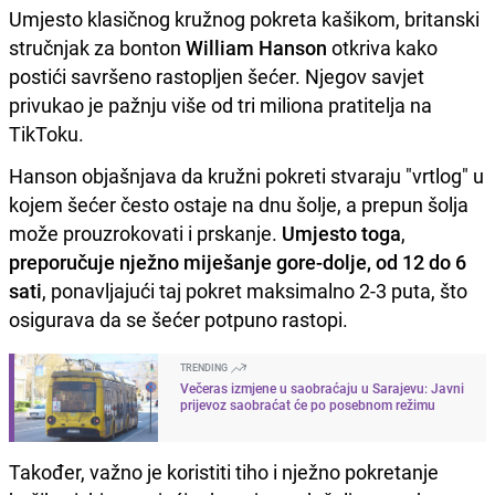
Umjesto klasičnog kružnog pokreta kašikom, britanski
stručnjak za bonton
William Hanson
otkriva kako
postići savršeno rastopljen šećer. Njegov savjet
privukao je pažnju više od tri miliona pratitelja na
TikToku.
Hanson objašnjava da kružni pokreti stvaraju "vrtlog" u
kojem šećer često ostaje na dnu šolje, a prepun šolja
može prouzrokovati i prskanje.
Umjesto toga
,
preporučuje nježno miješanje gore-dolje, od 12 do 6
sati
, ponavljajući taj pokret maksimalno 2-3 puta, što
osigurava da se šećer potpuno rastopi.
TRENDING
Večeras izmjene u saobraćaju u Sarajevu: Javni
prijevoz saobraćat će po posebnom režimu
Također, važno je koristiti tiho i nježno pokretanje