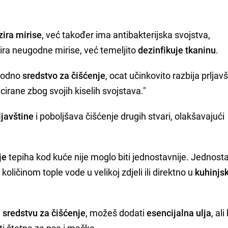
zira mirise
, već također ima antibakterijska svojstva,
ra neugodne mirise, već temeljito
dezinfikuje tkaninu
.
irodno
sredstvo za čišćenje
, ocat učinkovito razbija prljavš
icirane zbog svojih kiselih svojstava."
ljavštine
i poboljšava čišćenje drugih stvari, olakšavajući
je
tepiha kod kuće nije moglo biti jednostavnije. Jednost
oličinom tople vode u velikoj zdjeli ili direktno u
kuhinj
sredstvu za čišćenje
, možeš dodati
esencijalna ulja
, ali
i štetna za pse i mačke.