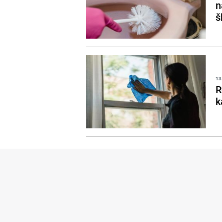
n
š
13
R
k