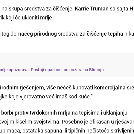
na skupa sredstva za čišćenje,
Karrie Truman
sa sajta
H
ik koji će ukloniti mrlje .
astitog domaćeg prirodnog sredstva za
čišćenje tepiha
nika
sušje upozorava: Postoji opasnost od požara na Blidinju
rirodnim rješenjem
, više nećeš kupovati
komercijalna sr
tojke koje vjerovatno već imaš kod kuće."
 borbi protiv tvrdokornih mrlja
na tepisima i uklanjanju
 svojim kiselim svojstvima. Posebno je efikasan u rješava
ubimaca, ostataka sapuna ili tipičnih nečistoća skrivljeni