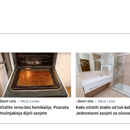
ŽIVOT I STIL
I
PRIJE 2 DANA
/
ŽIVOT I STIL
I
PRIJE 1 DAN
Očistite rernu bez hemikalija: Poznata
Kako očistiti staklo od tuš-ka
tručnjakinja dijeli savjete
Jednostavni savjeti za očuvan