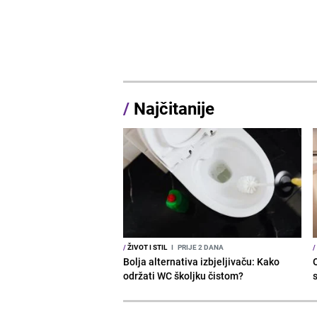
/
Najčitanije
/
ŽIVOT I STIL
I
PRIJE 2 DANA
/
Bolja alternativa izbjeljivaču: Kako
održati WC školjku čistom?
s