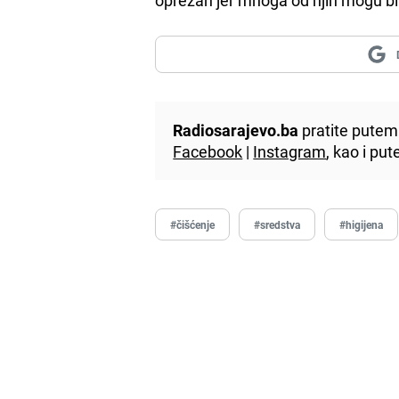
Radiosarajevo.ba
pratite putem 
Facebook
|
Instagram
, kao i p
#čišćenje
#sredstva
#higijena