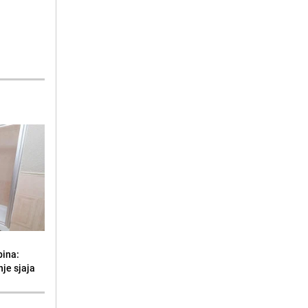
bina:
je sjaja