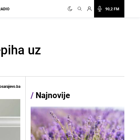
RADIO
90,2 FM
epiha uz
osarajevo.ba
/
Najnovije