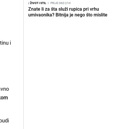
/
ŽIVOT I STIL
I
PRIJE OKO 21H
Znate li za šta služi rupica pri vrhu
umivaonika? Bitnija je nego što mislite
tinu i
avno
skom
 budi