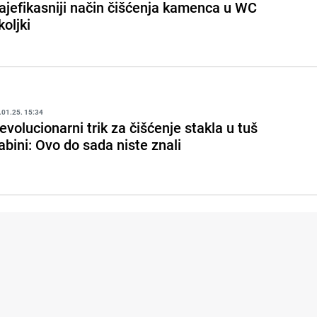
ajefikasniji način čišćenja kamenca u WC
koljki
.01.25. 15:34
evolucionarni trik za čišćenje stakla u tuš
abini: Ovo do sada niste znali