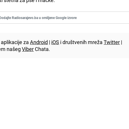
Dodajte Radiosarajevo.ba u omiljene Google izvore
aplikacije za
Android
|
iOS
i društvenih mreža
Twitter
|
utem našeg
Viber
Chata.