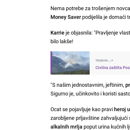
Nema potrebe za trošenjem novca 
Money Saver
podijelila je domaći tr
Karrie
je objasnila: "Pravljenje vl
bilo lakše!
TRENDING
Civilna zaštita Po
"S našim jednostavnim, jeftinim,
p
Sigurno je, učinkovito i koristi sas
Ocat se pojavljuje kao pravi
heroj u
zarobljene prljavštine zahvaljujući
alkalnih mrlja
poput urina kućnih lj