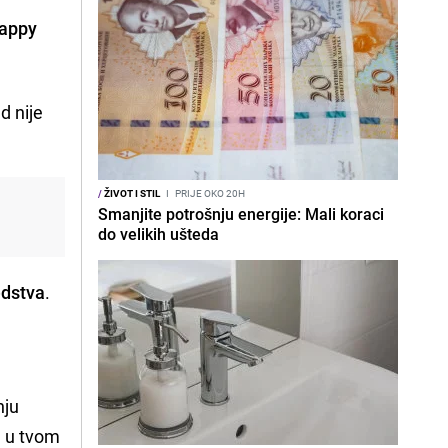
appy
d nije
/
ŽIVOT I STIL
I
PRIJE OKO 20H
Smanjite potrošnju energije: Mali koraci
do velikih ušteda
edstva
.
nju
h u tvom