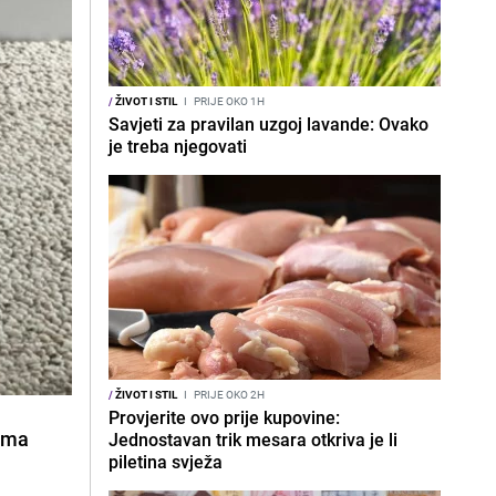
/
ŽIVOT I STIL
I
PRIJE OKO 1H
Savjeti za pravilan uzgoj lavande: Ovako
je treba njegovati
/
ŽIVOT I STIL
I
PRIJE OKO 2H
Provjerite ovo prije kupovine:
 ima
Jednostavan trik mesara otkriva je li
piletina svježa