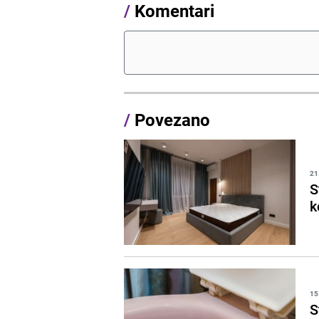
/
Komentari
/
Povezano
21
S
k
15
S