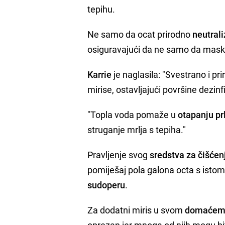
tepihu.
Ne samo da ocat prirodno
neutrali
osiguravajući da ne samo da maski
Karrie
je naglasila: "Svestrano i pr
mirise, ostavljajući površine dezinf
"Topla voda pomaže u
otapanju pr
struganje mrlja s tepiha."
Pravljenje svog
sredstva za čišćen
pomiješaj pola galona octa s istom k
sudoperu
.
Za dodatni miris u svom
domaćem 
oprezan jer mnoga od njih mogu bit