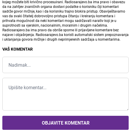
kojeg možete biti krivično procesuirani. Radiosarajevo.ba ima pravo i obavezu
da na zahtjev zvaničnih organa dostavi podatke o korisniku čiji komentari
sadrže govor mržnje, kao i da korisniku trajno blokira pristup. Obaviještavamo
vas da svaki čitatelj dobrovoljno pristupa čitanju i kreiranju komentara i
prihvata mogućnost da neki komentari mogu sadržavati narativ koji je u
suprotnosti sa vjerskim, nacionalnim, moralnim i drugim načelima.
Radiosarajevo.ba ima pravo da obriše sporne ili prijavljene komentare bez
najave i objašnjenja. Radiosarajevo.ba koristi automatski sistem prepoznavanja
i uklanjanja govora mržnje i drugih neprimjerenih sadržaja u komentarima.
VAŠ KOMENTAR
OBJAVITE KOMENTAR