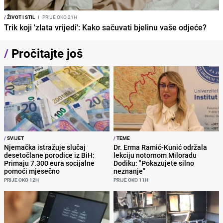
/
ŽIVOT I STIL
I
PRIJE OKO 21H
Trik koji 'zlata vrijedi': Kako sačuvati bjelinu vaše odjeće?
/
Pročitajte još
/
SVIJET
/
TEME
Njemačka istražuje slučaj
Dr. Erma Ramić-Kunić održala
desetočlane porodice iz BiH:
lekciju notornom Miloradu
Primaju 7.300 eura socijalne
Dodiku: "Pokazujete silno
pomoći mjesečno
neznanje"
PRIJE OKO 12H
PRIJE OKO 11H