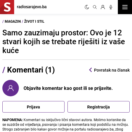
Otvor
/
MAGAZIN
/
ŽIVOT I STIL
Samo zauzimaju prostor: Ovo je 12
stvari kojih se trebate riješiti iz vaše
kuće
/
Komentari (1)
Povratak na članak
Objavite komentar kao gost ili se prijavite.
Prijava
Registracija
NAPOMENA:
Komentari su isključivo lični stavovi autora. Molimo korisnike da
se suzdrže od vrijeđanja, psovanja i pisanja komentara koji podstiču na mržnju.
Strogo zabranjen bilo kakav govor mržnje na portalu radiosarajevo.ba, zbog