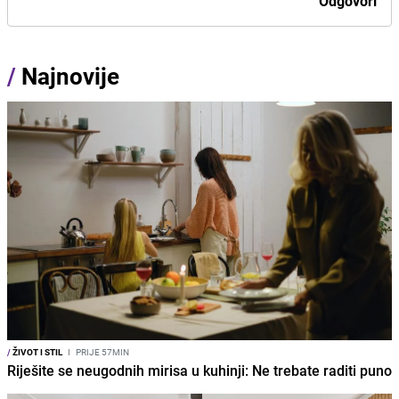
Odgovori
/
Najnovije
/
ŽIVOT I STIL
I
PRIJE 57MIN
Riješite se neugodnih mirisa u kuhinji: Ne trebate raditi puno