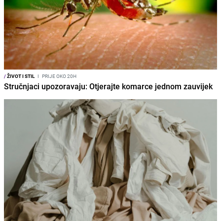
/
ŽIVOT I STIL
I
PRIJE OKO 20H
Stručnjaci upozoravaju: Otjerajte komarce jednom zauvijek