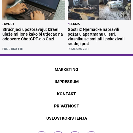
/
SVIJET
/
REGIJA
Stručnjaci upozoravaju: Izrael
Gosti iz Njemačke napravili
ulaže milione kako bi utjecao na
požar u apartmanu u Istri,
odgovore ChatGPT-a o Gazi
vlasniku se smijali i pokazivali
srednji prst
PRIJE OKO 14H
PRIJE OKO 22H
MARKETING
IMPRESSUM
KONTAKT
PRIVATNOST
USLOVI KORIŠTENJA