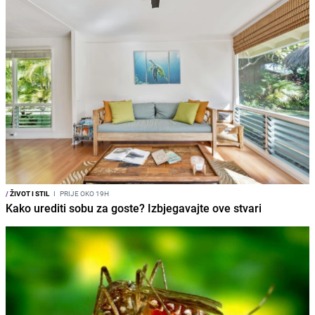
/
ŽIVOT I STIL
I
PRIJE OKO 19H
Kako urediti sobu za goste? Izbjegavajte ove stvari