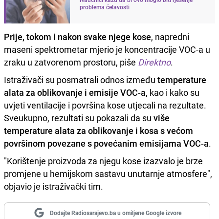
problema ćelavosti
Prije, tokom i nakon svake njege kose
, napredni
maseni spektrometar mjerio je koncentracije VOC-a u
zraku u zatvorenom prostoru, piše
Direktno
.
Istraživači su posmatrali odnos između
temperature
alata za oblikovanje i emisije VOC-a
, kao i kako su
uvjeti ventilacije i površina kose utjecali na rezultate.
Sveukupno, rezultati su pokazali da su
više
temperature alata za oblikovanje i kosa s većom
površinom povezane s povećanim emisijama VOC-a
.
"Korištenje proizvoda za njegu kose izazvalo je brze
promjene u hemijskom sastavu unutarnje atmosfere",
objavio je istraživački tim.
Dodajte Radiosarajevo.ba u omiljene Google izvore