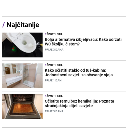
/
Najčitanije
/
ŽIVOT I STIL
Bolja alternativa izbjeljivaču: Kako održati
WC školjku čistom?
PRIJE 3 DANA
/
ŽIVOT I STIL
Kako očistiti staklo od tuš-kabina:
Jednostavni savjeti za očuvanje sjaja
PRIJE 1 DAN
/
ŽIVOT I STIL
Očistite rernu bez hemikalija: Poznata
stručnjakinja dijeli savjete
PRIJE 3 DANA