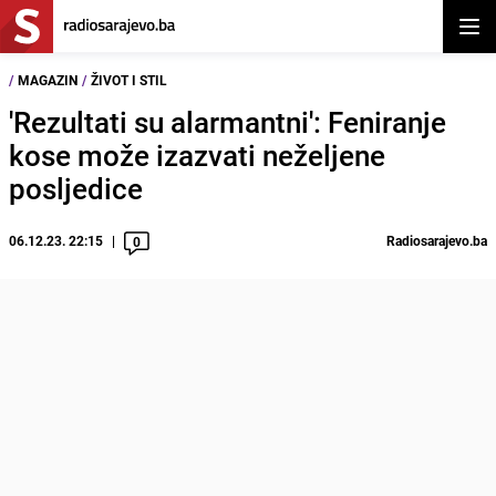
Otvor
/
MAGAZIN
/
ŽIVOT I STIL
'Rezultati su alarmantni': Feniranje
kose može izazvati neželjene
posljedice
06.12.23. 22:15
Radiosarajevo.ba
0