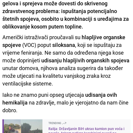
gelova i sprejeva može dovesti do skrivenog
zdravstvenog problema: ispuštanja potencijalno
štetnih spojeva, osobito u kombinaciji s uređajima za
oblikovanje kosom putem topline.
Američki istraživači proučavali su
hlapljive organske
spojeve
(VOC) poput
siloksana
, koji se ispuštaju za
vrijeme feniranja. Ne samo da određena njega kose
može doprinijeti
udisanju hlapljivih organskih spojeva
unutar domova, njihova analiza sugerira da također
može utjecati na kvalitetu vanjskog zraka kroz
ventilacijske sisteme.
Iako ne znamo puni opseg utjecaja
udisanja ovih
hemikalija
na zdravlje, malo je vjerojatno da nam čine
dobro.
TRENDING
Italija: Državljanin BiH ukrao kamion pun voća i
povrća, tokom potjere karabinjeri pucali na