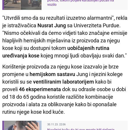
vozilo
"Utvrdili smo da su rezultati izuzetno alarmantni", rekla
je istraživačica
Nusrat Jung
sa Univerziteta Purdue.
"Nismo očekivali da ćemo vidjeti tako značajne emisije
hlapljivih hemijskih mješavina iz proizvoda za njegu
kose koji su dostupni tokom
uobičajenih rutina
uređivanja kose
kojeg mnogi ljudi obavljaju svaki dan."
Korištenje proizvoda za njegu kose izazvalo je brze
promjene u
hemijskom sastavu
Jung i njezini kolege
koristili su se
ventiliranim laboratorijem
kako bi
proveli
46 eksperimenata
dok su odrasle osobe u dobi
od 18 do 65 godina koristile različite kombinacije
proizvoda i alata za oblikovanje kako bi oponašale
rutinu njege kose kod kuće.
30.11.23. 22:06
Naučnici kažu da bi ovo moglo biti rješenje