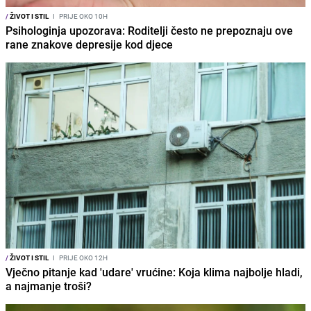
/
ŽIVOT I STIL
I
PRIJE OKO 10H
Psihologinja upozorava: Roditelji često ne prepoznaju ove
rane znakove depresije kod djece
/
ŽIVOT I STIL
I
PRIJE OKO 12H
Vječno pitanje kad 'udare' vrućine: Koja klima najbolje hladi,
a najmanje troši?