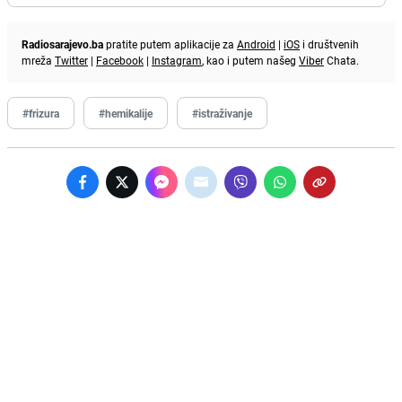
Radiosarajevo.ba
pratite putem aplikacije za
Android
|
iOS
i društvenih
mreža
Twitter
|
Facebook
|
Instagram
, kao i putem našeg
Viber
Chata.
#frizura
#hemikalije
#istraživanje