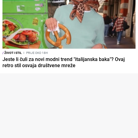
/
ŽIVOT I STIL
I
PRIJE OKO 18H
Jeste li čuli za novi modni trend "italijanska baka"? Ovaj
retro stil osvaja društvene mreže