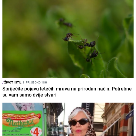
/
ŽIVOT I STIL
I
PRIJE OKO 18H
Spriječite pojavu letećih mrava na prirodan način: Potrebne
su vam samo dvije stvari