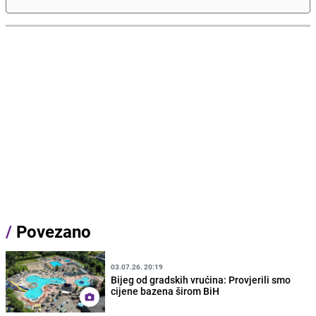
/
Povezano
03.07.26. 20:19
Bijeg od gradskih vrućina: Provjerili smo
cijene bazena širom BiH