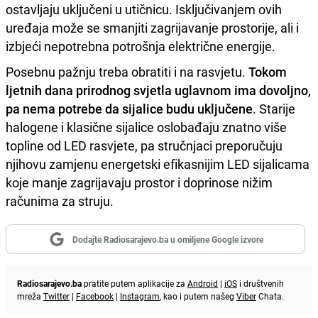
ostavljaju uključeni u utičnicu. Isključivanjem ovih
uređaja može se smanjiti zagrijavanje prostorije, ali i
izbjeći nepotrebna potrošnja električne energije.
Posebnu pažnju treba obratiti i na rasvjetu.
Tokom
ljetnih dana prirodnog svjetla uglavnom ima dovoljno,
pa nema potrebe da sijalice budu uključene
. Starije
halogene i klasične sijalice oslobađaju znatno više
topline od LED rasvjete, pa stručnjaci preporučuju
njihovu zamjenu energetski efikasnijim LED sijalicama
koje manje zagrijavaju prostor i doprinose nižim
računima za struju.
Dodajte Radiosarajevo.ba u omiljene Google izvore
Radiosarajevo.ba
pratite putem aplikacije za
Android
|
iOS
i društvenih
mreža
Twitter
|
Facebook
|
Instagram
, kao i putem našeg
Viber
Chata.