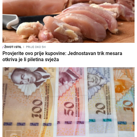
/
ŽIVOT I STIL
I
PRIJE OKO 5H
Provjerite ovo prije kupovine: Jednostavan trik mesara
otkriva je li piletina svježa