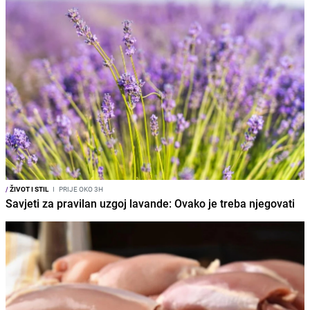
/
ŽIVOT I STIL
I
PRIJE OKO 3H
Savjeti za pravilan uzgoj lavande: Ovako je treba njegovati