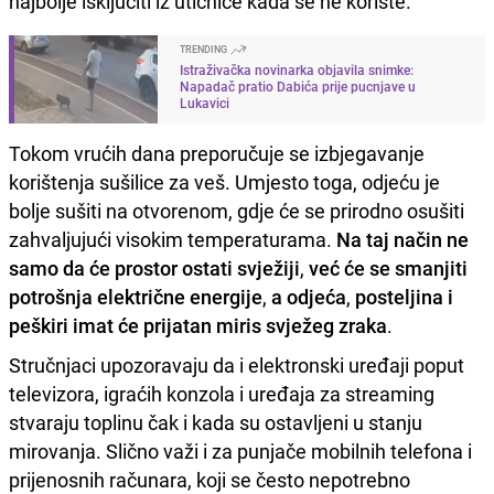
najbolje isključiti iz utičnice kada se ne koriste.
TRENDING
Istraživačka novinarka objavila snimke:
Napadač pratio Dabića prije pucnjave u
Lukavici
Tokom vrućih dana preporučuje se izbjegavanje
korištenja sušilice za veš. Umjesto toga, odjeću je
bolje sušiti na otvorenom, gdje će se prirodno osušiti
zahvaljujući visokim temperaturama.
Na taj način ne
samo da će prostor ostati svježiji
,
već će se smanjiti
potrošnja električne energije
,
a odjeća
,
posteljina i
peškiri imat će prijatan miris svježeg zraka
.
Stručnjaci upozoravaju da i elektronski uređaji poput
televizora, igraćih konzola i uređaja za streaming
stvaraju toplinu čak i kada su ostavljeni u stanju
mirovanja. Slično važi i za punjače mobilnih telefona i
prijenosnih računara, koji se često nepotrebno