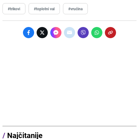
#trikovi
#toplotni val
#vrućina
/
Najčitanije