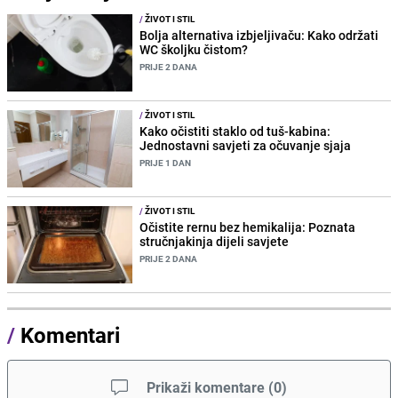
/
ŽIVOT I STIL
Bolja alternativa izbjeljivaču: Kako održati
WC školjku čistom?
PRIJE 2 DANA
/
ŽIVOT I STIL
Kako očistiti staklo od tuš-kabina:
Jednostavni savjeti za očuvanje sjaja
PRIJE 1 DAN
/
ŽIVOT I STIL
Očistite rernu bez hemikalija: Poznata
stručnjakinja dijeli savjete
PRIJE 2 DANA
/
Komentari
Prikaži komentare
(
0
)