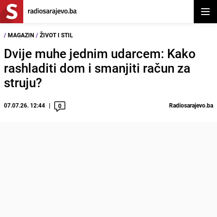
Otvor
/
MAGAZIN
/
ŽIVOT I STIL
Dvije muhe jednim udarcem: Kako
rashladiti dom i smanjiti račun za
struju?
07.07.26. 12:44
Radiosarajevo.ba
0