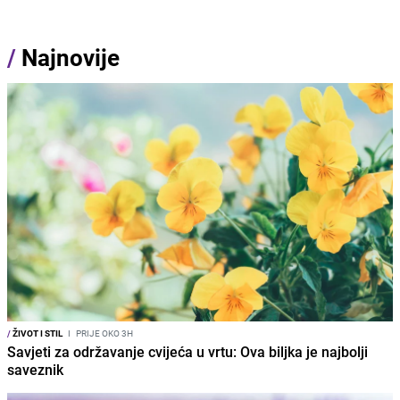
/
Najnovije
/
ŽIVOT I STIL
I
PRIJE OKO 3H
Savjeti za održavanje cvijeća u vrtu: Ova biljka je najbolji
saveznik