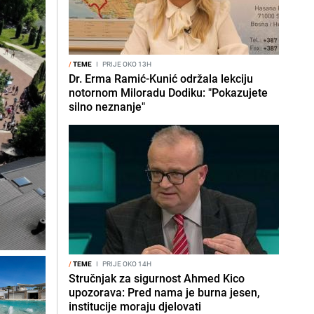
/
TEME
I
PRIJE OKO 13H
Dr. Erma Ramić-Kunić održala lekciju
notornom Miloradu Dodiku: "Pokazujete
silno neznanje"
/
TEME
I
PRIJE OKO 14H
Stručnjak za sigurnost Ahmed Kico
upozorava: Pred nama je burna jesen,
institucije moraju djelovati