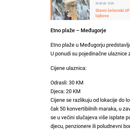
29.06.26. 12:20
Slavni čečenski UF
lajkova
Etno plaže – Međugorje
Etno plaže u Međugorju predstavlj
U ponudi su pojedinačne ulaznice z
Cijene ulaznica:
Odrasli: 30 KM
Djeca: 20 KM
Cijene se razlikuju od lokacije do
čak 50 konvertibilnih maraka, u za
se u većini slučajeva više isplate 
djecu, penzionere ili poludnevni bo