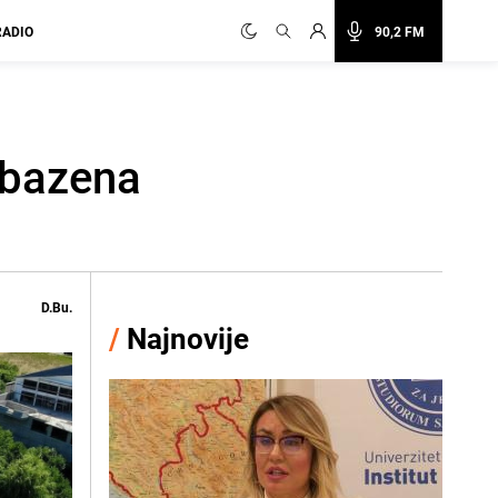
RADIO
90,2 FM
e bazena
D.Bu.
/
Najnovije