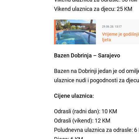
Vikend ulaznica za djecu: 25 KM
29.06.26. 13:17
Vrijeme je godišnj
ljeta
Bazen Dobrinja – Sarajevo
Bazen na Dobrinji jedan je od omilj
ulaznice nudi i pogodnosti za djecu
Cijene ulaznica:
Odrasli (radni dan): 10 KM
Odrasli (vikend): 12 KM
Poludnevna ulaznica za odrasle: 6 
Djeca: 6 KM