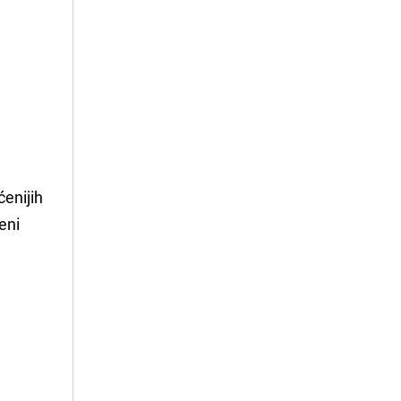
ćenijih
eni