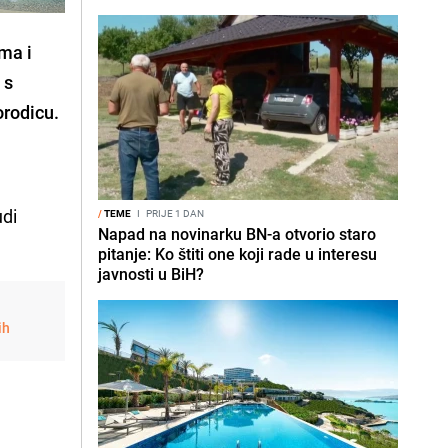
ima i
 s
orodicu.
udi
/
TEME
I
PRIJE 1 DAN
Napad na novinarku BN-a otvorio staro
pitanje: Ko štiti one koji rade u interesu
javnosti u BiH?
ih