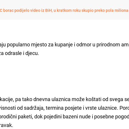
C borac podijelo video iz BiH, u kratkom roku skupio preko pola miliona
aju popularno mjesto za kupanje i odmor u prirodnom am
a odrasle i djecu.
 lokacije, pa tako dnevna ulaznica može koštati od svega 
visnosti od sadržaja, termina posjete i vrste ulaznice. P
porodični paketi, dok pojedini bazeni nude i posebne pogo
ravak.