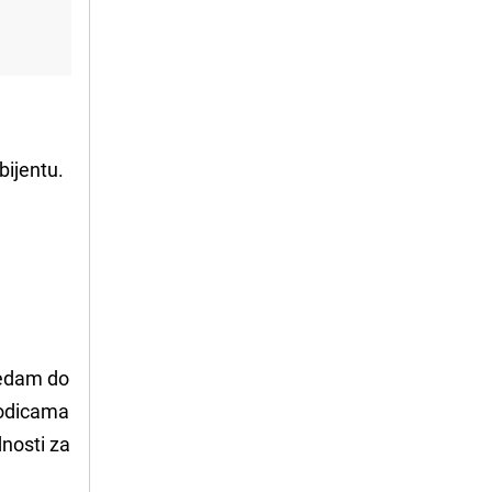
bijentu.
sedam do
orodicama
dnosti za