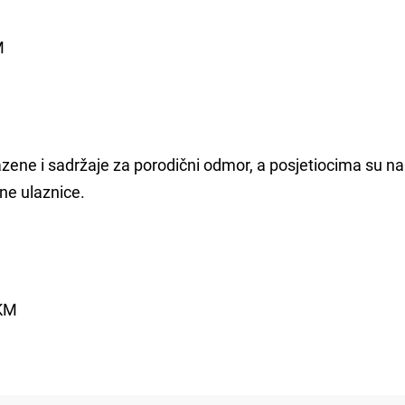
M
azene i sadržaje za porodični odmor, a posjetiocima su na
čne ulaznice.
 KM