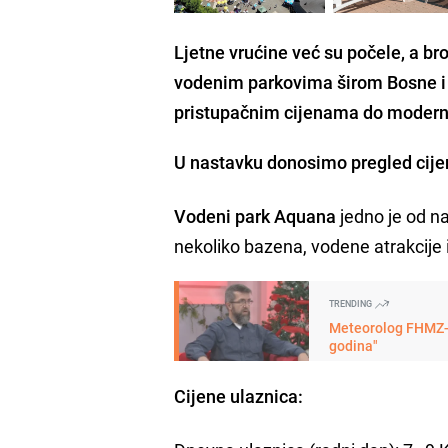
Ljetne vrućine već su počele, a br
vodenim parkovima širom Bosne i 
pristupačnim cijenama do modernih
U nastavku donosimo pregled cije
Vodeni park Aquana
jedno je od na
nekoliko bazena, vodene atrakcije i
TRENDING
Meteorolog FHMZ-a 
godina"
Cijene ulaznica: