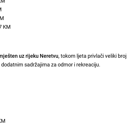
 KM
M
KM
27 KM
mješten uz rijeku Neretvu
, tokom ljeta privlači veliki broj
i dodatnim sadržajima za odmor i rekreaciju.
 KM