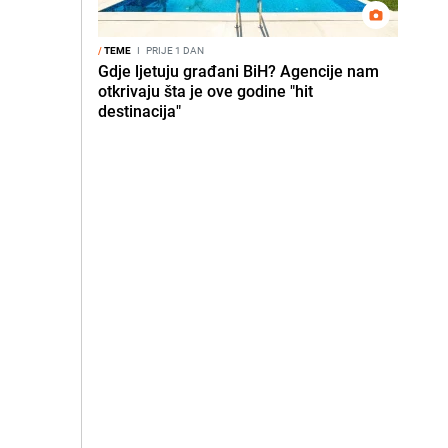
/
TEME
I
PRIJE 1 DAN
Gdje ljetuju građani BiH? Agencije nam
otkrivaju šta je ove godine "hit
destinacija"