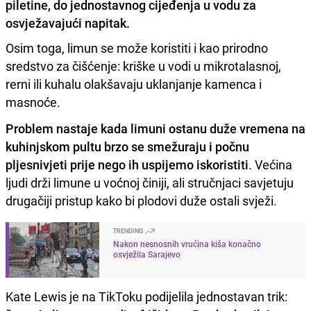
piletine, do jednostavnog cijeđenja u vodu za
osvježavajući napitak.
Osim toga, limun se može koristiti i kao prirodno
sredstvo za čišćenje: kriške u vodi u mikrotalasnoj,
rerni ili kuhalu olakšavaju uklanjanje kamenca i
masnoće.
Problem nastaje kada limuni ostanu duže vremena na
kuhinjskom pultu brzo se smežuraju i počnu
pljesnivjeti prije nego ih uspijemo iskoristiti
. Većina
ljudi drži limune u voćnoj činiji, ali stručnjaci savjetuju
drugačiji pristup kako bi plodovi duže ostali svježi.
TRENDING
Nakon nesnosnih vrućina kiša konačno
osvježila Sarajevo
Kate Lewis je na TikToku podijelila jednostavan trik: