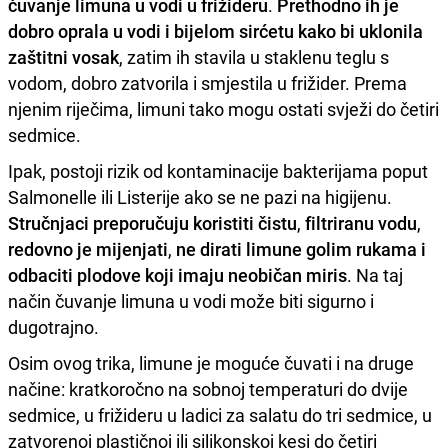
čuvanje limuna u vodi u frižideru
.
Prethodno ih je
dobro oprala u vodi i bijelom sirćetu kako bi uklonila
zaštitni vosak
, zatim ih stavila u staklenu teglu s
vodom, dobro zatvorila i smjestila u frižider. Prema
njenim riječima, limuni tako mogu ostati svježi do četiri
sedmice.
Ipak, postoji rizik od kontaminacije bakterijama poput
Salmonelle ili Listerije ako se ne pazi na higijenu.
Stručnjaci preporučuju koristiti čistu
,
filtriranu vodu
,
redovno je mijenjati
,
ne dirati limune golim rukama i
odbaciti plodove koji imaju neobičan miris
. Na taj
način čuvanje limuna u vodi može biti sigurno i
dugotrajno.
Osim ovog trika, limune je moguće čuvati i na druge
načine: kratkoročno na sobnoj temperaturi do dvije
sedmice, u frižideru u ladici za salatu do tri sedmice, u
zatvorenoj plastičnoj ili silikonskoj kesi do četiri