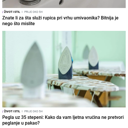
/
ŽIVOT I STIL
I
PRIJE OKO 5H
Znate li za šta služi rupica pri vrhu umivaonika? Bitnija je
nego što mislite
/
ŽIVOT I STIL
I
PRIJE OKO 5H
Pegla uz 35 stepeni: Kako da vam ljetna vrućina ne pretvori
peglanje u pakao?