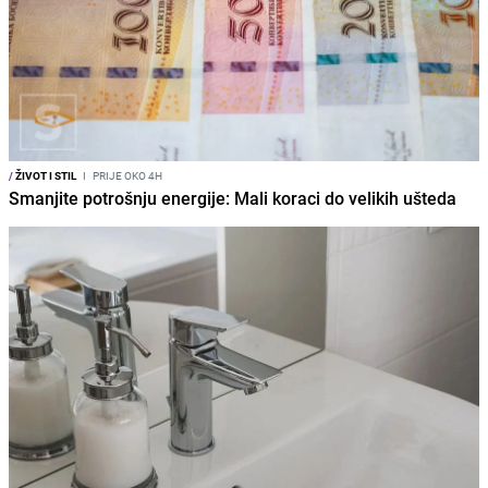
/
ŽIVOT I STIL
I
PRIJE OKO 4H
Smanjite potrošnju energije: Mali koraci do velikih ušteda