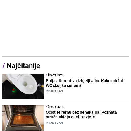
/
Najčitanije
/
ŽIVOT I STIL
Bolja alternativa izbjeljivaču: Kako održati
WC školjku čistom?
PRIJE 1 DAN
/
ŽIVOT I STIL
Očistite rernu bez hemikalija: Poznata
stručnjakinja dijeli savjete
PRIJE 1 DAN