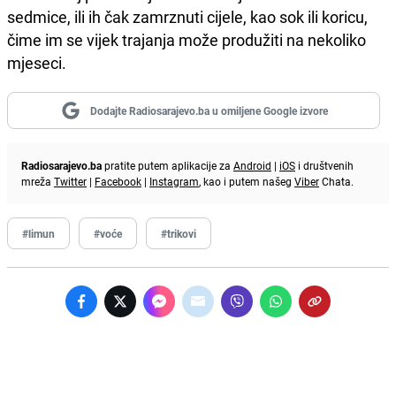
sedmice, ili ih čak zamrznuti cijele, kao sok ili koricu,
čime im se vijek trajanja može produžiti na nekoliko
mjeseci.
Dodajte Radiosarajevo.ba u omiljene Google izvore
Radiosarajevo.ba
pratite putem aplikacije za
Android
|
iOS
i društvenih
mreža
Twitter
|
Facebook
|
Instagram
, kao i putem našeg
Viber
Chata.
#limun
#voće
#trikovi