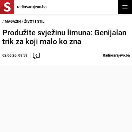
Otvor
/
MAGAZIN
/
ŽIVOT I STIL
Produžite svježinu limuna: Genijalan
trik za koji malo ko zna
02.06.26. 08:58
Radiosarajevo.ba
0