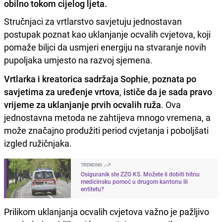
obilno tokom cijelog ljeta.
Stručnjaci za vrtlarstvo savjetuju jednostavan
postupak poznat kao uklanjanje ocvalih cvjetova, koji
pomaže biljci da usmjeri energiju na stvaranje novih
pupoljaka umjesto na razvoj sjemena.
Vrtlarka i kreatorica sadržaja Sophie
,
poznata po
savjetima za uređenje vrtova
,
ističe da je sada pravo
vrijeme za uklanjanje prvih ocvalih ruža
. Ova
jednostavna metoda ne zahtijeva mnogo vremena, a
može značajno produžiti period cvjetanja i poboljšati
izgled ružičnjaka.
TRENDING
Osiguranik ste ZZO KS. Možete li dobiti hitnu
medicinsku pomoć u drugom kantonu ili
entitetu?
Prilikom uklanjanja ocvalih cvjetova važno je pažljivo