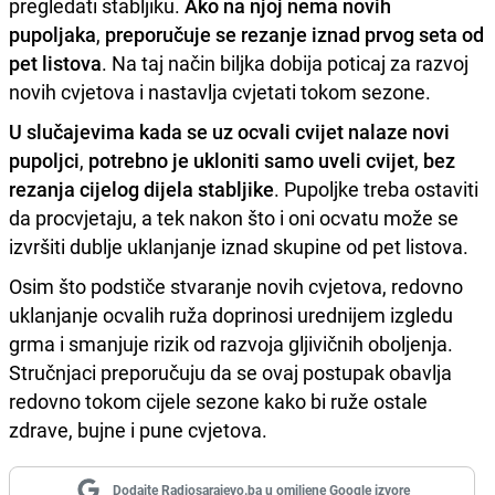
pregledati stabljiku.
Ako na njoj nema novih
pupoljaka
,
preporučuje se rezanje iznad prvog seta od
pet listova
. Na taj način biljka dobija poticaj za razvoj
novih cvjetova i nastavlja cvjetati tokom sezone.
U slučajevima kada se uz ocvali cvijet nalaze novi
pupoljci
,
potrebno je ukloniti samo uveli cvijet
,
bez
rezanja cijelog dijela stabljike
. Pupoljke treba ostaviti
da procvjetaju, a tek nakon što i oni ocvatu može se
izvršiti dublje uklanjanje iznad skupine od pet listova.
Osim što podstiče stvaranje novih cvjetova, redovno
uklanjanje ocvalih ruža doprinosi urednijem izgledu
grma i smanjuje rizik od razvoja gljivičnih oboljenja.
Stručnjaci preporučuju da se ovaj postupak obavlja
redovno tokom cijele sezone kako bi ruže ostale
zdrave, bujne i pune cvjetova.
Dodajte Radiosarajevo.ba u omiljene Google izvore