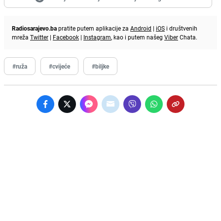
Radiosarajevo.ba
pratite putem aplikacije za
Android
|
iOS
i društvenih
mreža
Twitter
|
Facebook
|
Instagram
, kao i putem našeg
Viber
Chata.
#ruža
#cvijeće
#biljke