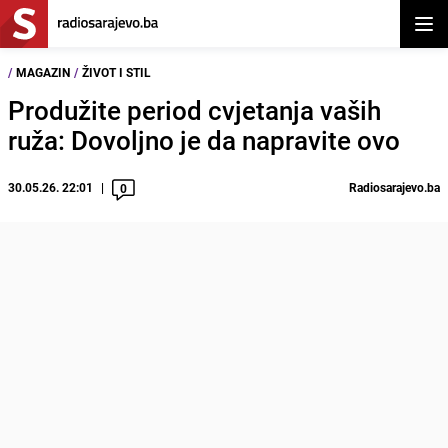
Otvor
/
MAGAZIN
/
ŽIVOT I STIL
Produžite period cvjetanja vaših
ruža: Dovoljno je da napravite ovo
30.05.26. 22:01
Radiosarajevo.ba
0