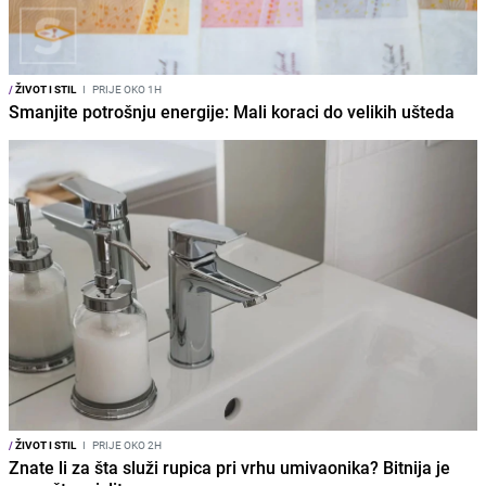
/
ŽIVOT I STIL
I
PRIJE OKO 1H
Smanjite potrošnju energije: Mali koraci do velikih ušteda
/
ŽIVOT I STIL
I
PRIJE OKO 2H
Znate li za šta služi rupica pri vrhu umivaonika? Bitnija je