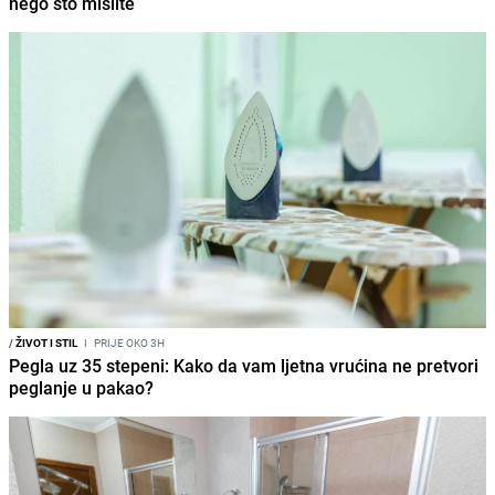
nego što mislite
/
ŽIVOT I STIL
I
PRIJE OKO 3H
Pegla uz 35 stepeni: Kako da vam ljetna vrućina ne pretvori
peglanje u pakao?