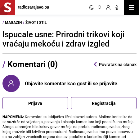
Otvor
/
MAGAZIN
/
ŽIVOT I STIL
Ispucale usne: Prirodni trikovi koji
vraćaju mekoću i zdrav izgled
/
Komentari (0)
Povratak na članak
Objavite komentar kao gost ili se prijavite.
Prijava
Registracija
NAPOMENA:
Komentari su isključivo lični stavovi autora. Molimo korisnike da
se suzdrže od vrijeđanja, psovanja i pisanja komentara koji podstiču na mržnju.
Strogo zabranjen bilo kakav govor mržnje na portalu radiosarajevo.ba, zbog
kojeg možete biti krivično procesuirani. Radiosarajevo.ba ima pravo i obavezu
da na zahtjev zvaničnih organa dostavi podatke o korisniku čiji komentari