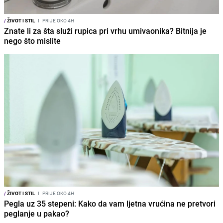
/
ŽIVOT I STIL
I
PRIJE OKO 4H
Znate li za šta služi rupica pri vrhu umivaonika? Bitnija je
nego što mislite
/
ŽIVOT I STIL
I
PRIJE OKO 4H
Pegla uz 35 stepeni: Kako da vam ljetna vrućina ne pretvori
peglanje u pakao?