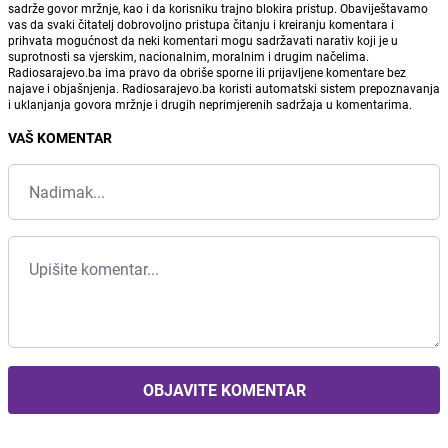
sadrže govor mržnje, kao i da korisniku trajno blokira pristup. Obaviještavamo
vas da svaki čitatelj dobrovoljno pristupa čitanju i kreiranju komentara i
prihvata mogućnost da neki komentari mogu sadržavati narativ koji je u
suprotnosti sa vjerskim, nacionalnim, moralnim i drugim načelima.
Radiosarajevo.ba ima pravo da obriše sporne ili prijavljene komentare bez
najave i objašnjenja. Radiosarajevo.ba koristi automatski sistem prepoznavanja
i uklanjanja govora mržnje i drugih neprimjerenih sadržaja u komentarima.
VAŠ KOMENTAR
OBJAVITE KOMENTAR