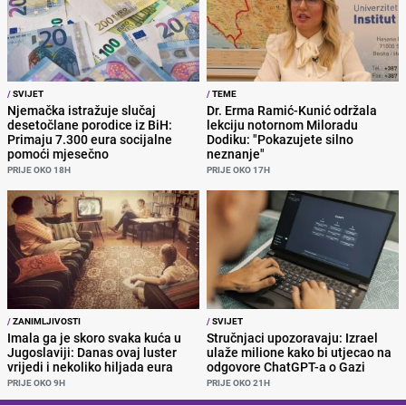
/
SVIJET
/
TEME
Njemačka istražuje slučaj
Dr. Erma Ramić-Kunić održala
desetočlane porodice iz BiH:
lekciju notornom Miloradu
Primaju 7.300 eura socijalne
Dodiku: "Pokazujete silno
pomoći mjesečno
neznanje"
PRIJE OKO 18H
PRIJE OKO 17H
/
ZANIMLJIVOSTI
/
SVIJET
Imala ga je skoro svaka kuća u
Stručnjaci upozoravaju: Izrael
Jugoslaviji: Danas ovaj luster
ulaže milione kako bi utjecao na
vrijedi i nekoliko hiljada eura
odgovore ChatGPT-a o Gazi
PRIJE OKO 9H
PRIJE OKO 21H