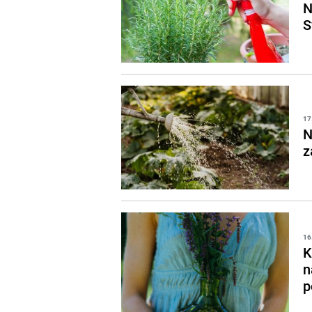
N
S
17
N
z
16
K
n
p