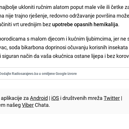
ajbolje ukloniti ručnim alatom poput male vile ili četke z
na nije trajno rješenje, redovno održavanje površina mož
činiti vrt urednijim bez
upotrebe opasnih hemikalija
.
porodicama s malom djecom i kućnim ljubimcima, jer ne 
vac, soda bikarbona doprinosi očuvanju korisnih insekata 
 i siguran način da vaša okućnica ostane lijepa i bez korov
Dodajte Radiosarajevo.ba u omiljene Google izvore
aplikacije za
Android
|
iOS
i društvenih mreža
Twitter
|
utem našeg
Viber
Chata.