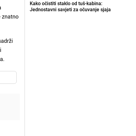
Kako očistiti staklo od tuš-kabina:
a
Jednostavni savjeti za očuvanje sjaja
e znatno
sadrži
i
a.