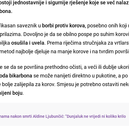
toji jednostavnije i sigurnije rješenje koje se već nalaz
rbona.
fikasan saveznik u
borbi protiv korova
, posebno onih koji 
 prilazima. Dovoljno je da se obilno pospe po suhim koro
iljka
osušila i uvela
. Prema riječima stručnjaka za vrtlars
i metod najbolje djeluje na manje korove i na tvrdim povr
se da se površina prethodno očisti, a veći ili dublje ukori
oda bikarbona
se može nanijeti direktno u pukotine, a po 
bolje zalijepila za korov. Smjesu je potrebno ostaviti nek
ijeni boju
.
ama nakon smrti Aldine Ljubunčić: "Dunjaluk ne vrijedi ni koliko krilo