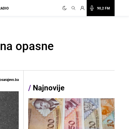
RADIO
90,2 FM
e na opasne
osarajevo.ba
/
Najnovije