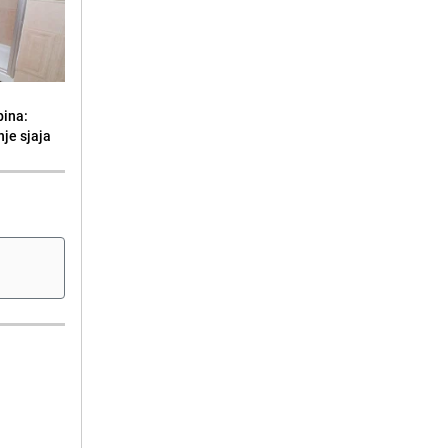
bina:
je sjaja