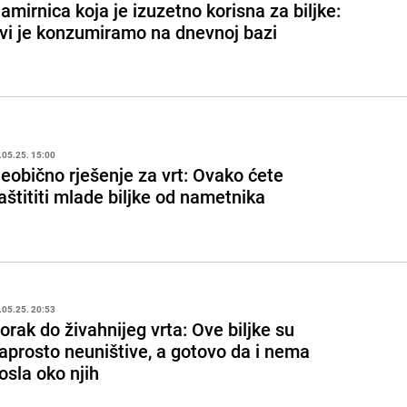
amirnica koja je izuzetno korisna za biljke:
vi je konzumiramo na dnevnoj bazi
.05.25. 15:00
eobično rješenje za vrt: Ovako ćete
aštititi mlade biljke od nametnika
.05.25. 20:53
orak do živahnijeg vrta: Ove biljke su
aprosto neuništive, a gotovo da i nema
osla oko njih