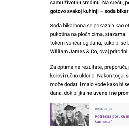
samu životnu sredinu. Na sreću, pos
gotovo svakoj kuhinji – soda bika
Soda bikarbona se pokazala kao e
pukotina na pločnicima, stazama i
tokom sunčanog dana, kako bi se b
William James & Co
, ovaj prirodn
Za optimalne rezultate, preporučuje 
korovi ručno uklone. Nakon toga,
s
može dodati i malo vode kako bi se 
dana, dok biljka
ne uvene i ne prom
TRENDING
Potresna poruka im
komarca"