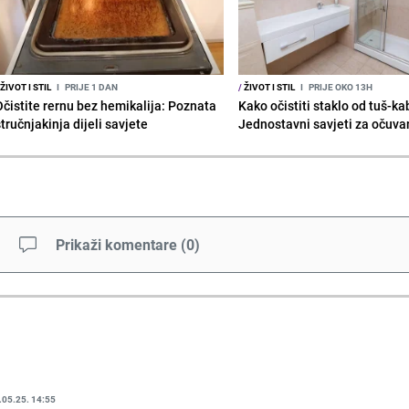
ŽIVOT I STIL
I
PRIJE 1 DAN
/
ŽIVOT I STIL
I
PRIJE OKO 13H
Očistite rernu bez hemikalija: Poznata
Kako očistiti staklo od tuš-ka
tručnjakinja dijeli savjete
Jednostavni savjeti za očuvan
Prikaži komentare
(
0
)
.05.25. 14:55