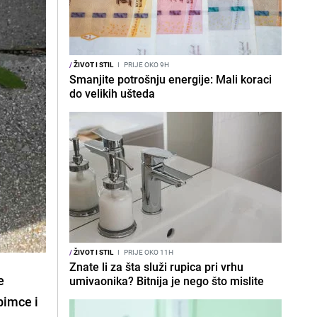
/
ŽIVOT I STIL
I
PRIJE OKO 9H
Smanjite potrošnju energije: Mali koraci
do velikih ušteda
/
ŽIVOT I STIL
I
PRIJE OKO 11H
Znate li za šta služi rupica pri vrhu
e
umivaonika? Bitnija je nego što mislite
bimce i