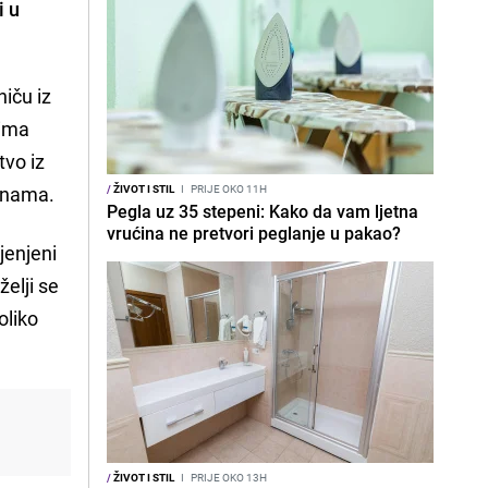
i u
niču iz
vima
tvo iz
šinama.
/
ŽIVOT I STIL
I
PRIJE OKO 11H
Pegla uz 35 stepeni: Kako da vam ljetna
vrućina ne pretvori peglanje u pakao?
jenjeni
želji se
oliko
/
ŽIVOT I STIL
I
PRIJE OKO 13H