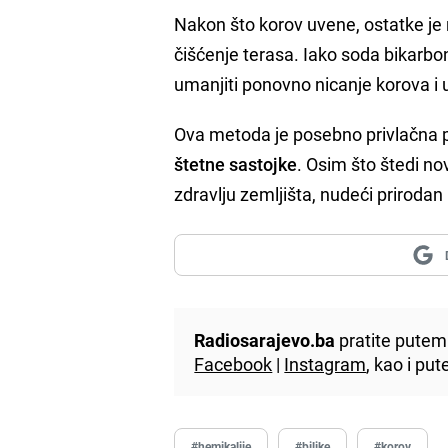
Nakon što korov uvene, ostatke je n
čišćenje terasa. Iako soda bikarbo
umanjiti ponovno nicanje korova i u
Ova metoda je posebno privlačna 
štetne sastojke
. Osim što štedi no
zdravlju zemljišta, nudeći prirodan
Radiosarajevo.ba
pratite putem 
Facebook
|
Instagram
, kao i p
#hemikalije
#biljke
#korov