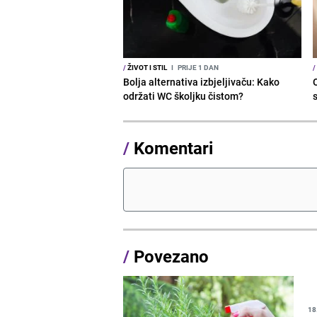
/
ŽIVOT I STIL
I
PRIJE 1 DAN
/
Bolja alternativa izbjeljivaču: Kako
održati WC školjku čistom?
s
/
Komentari
/
Povezano
18