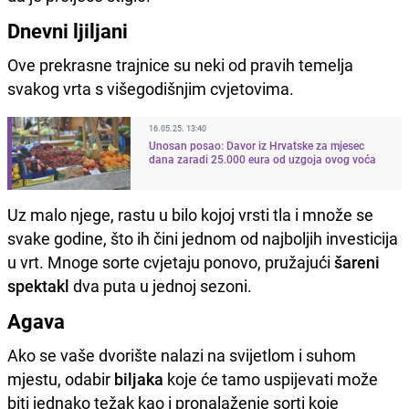
Dnevni ljiljani
Ove prekrasne trajnice su neki od pravih temelja
svakog vrta s višegodišnjim cvjetovima.
16.05.25. 13:40
Unosan posao: Davor iz Hrvatske za mjesec
dana zaradi 25.000 eura od uzgoja ovog voća
Uz malo njege, rastu u bilo kojoj vrsti tla i množe se
svake godine, što ih čini jednom od najboljih investicija
u vrt. Mnoge sorte cvjetaju ponovo, pružajući
šareni
spektakl
dva puta u jednoj sezoni.
Agava
Ako se vaše dvorište nalazi na svijetlom i suhom
mjestu, odabir
biljaka
koje će tamo uspijevati može
biti jednako težak kao i pronalaženje sorti koje