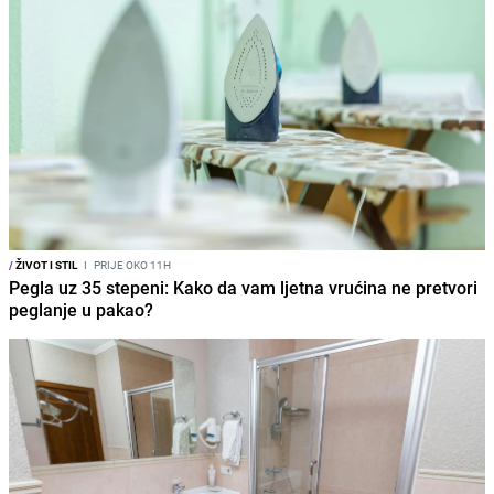
/
ŽIVOT I STIL
I
PRIJE OKO 11H
Pegla uz 35 stepeni: Kako da vam ljetna vrućina ne pretvori
peglanje u pakao?