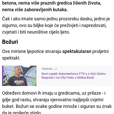
betona, nema više praznih gredica lišenih života,
nema više zaboravljenih kutaka.
Čak i ako imate samo jednu prozorsku dasku, jedno je
sigurno, ovo su biljke koje će preživjeti i napredovati,
cvjetati i biti neuništive cijelo ljeto.
Božuri
Ove mirisne ljepotice stvaraju
spektakularan
proljetni
spektakl.
TRENDING
Novi uspjeh dokumentarca FTV-a o Ivici Osimu:
Nagrada i na City Festu u Niškoj Banji
Određeni domovi ih imaju u gredicama, uz prilaze - i
gdje god rastu, stvaraju vjerovatno najljepši cvjetni
buket. Božuri se svake godine množe i siguran su znak
da je proljeće stiglo.