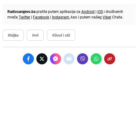
Radiosarajevo.ba
pratite putem aplikacije za
Android
|
iOS
i društvenih
mreža
Twitter
|
Facebook
|
Instagram
, kao i putem našeg
Viber
Chata.
#biljke
#vrt
#život i stil