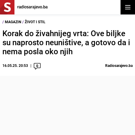
Otvor
/
MAGAZIN
/
ŽIVOT I STIL
Korak do živahnijeg vrta: Ove biljke
su naprosto neuništive, a gotovo da i
nema posla oko njih
16.05.25. 20:53
Radiosarajevo.ba
0