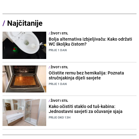
/
Najčitanije
/
ŽIVOT I STIL
Bolja alternativa izbjeljivaču: Kako održati
WC školjku čistom?
PRIJE 1 DAN
/
ŽIVOT I STIL
Očistite rernu bez hemikalija: Poznata
stručnjakinja dijeli savjete
PRIJE 1 DAN
/
ŽIVOT I STIL
Kako očistiti staklo od tuš-kabina:
Jednostavni savjeti za očuvanje sjaja
PRIJE OKO 13H