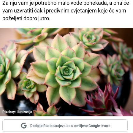
Za nju vam je potrebno malo vode ponekada, a ona će
vam uzvratiti čak i predivnim cvjetanjem koje će vam
poželjeti dobro jutro.
Pixabay: Ilustracija
Dodajte Radiosarajevo.ba u omiljene Google izvore