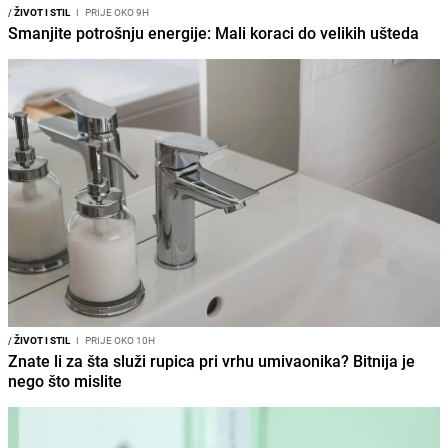
/
ŽIVOT I STIL
I
PRIJE OKO 9H
Smanjite potrošnju energije: Mali koraci do velikih ušteda
/
ŽIVOT I STIL
I
PRIJE OKO 10H
Znate li za šta služi rupica pri vrhu umivaonika? Bitnija je
nego što mislite