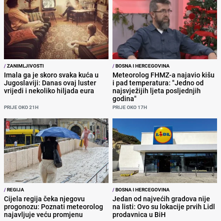
/
ZANIMLJIVOSTI
/
BOSNA I HERCEGOVINA
Imala ga je skoro svaka kuća u
Meteorolog FHMZ-a najavio kišu
Jugoslaviji: Danas ovaj luster
i pad temperatura: "Jedno od
vrijedi i nekoliko hiljada eura
najsvježijih ljeta posljednjih
godina"
PRIJE OKO 21H
PRIJE OKO 17H
/
REGIJA
/
BOSNA I HERCEGOVINA
Cijela regija čeka njegovu
Jedan od najvećih gradova nije
progonozu: Poznati meteorolog
na listi: Ovo su lokacije prvih Lidl
najavljuje veću promjenu
prodavnica u BiH