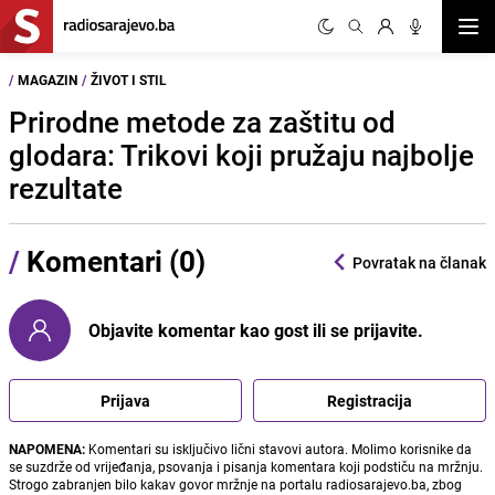
Otvor
/
MAGAZIN
/
ŽIVOT I STIL
Prirodne metode za zaštitu od
glodara: Trikovi koji pružaju najbolje
rezultate
/
Komentari (0)
Povratak na članak
Objavite komentar kao gost ili se prijavite.
Prijava
Registracija
NAPOMENA:
Komentari su isključivo lični stavovi autora. Molimo korisnike da
se suzdrže od vrijeđanja, psovanja i pisanja komentara koji podstiču na mržnju.
Strogo zabranjen bilo kakav govor mržnje na portalu radiosarajevo.ba, zbog