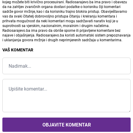
kojeg možete biti krivično procesuirani. Radiosarajevo.ba ima pravo i obavezu
da na zahtjev zvaničnih organa dostavi podatke o korisniku čiji komentari
sadrže govor mržnje, kao i da korisniku trajno blokira pristup. Obaviještavamo
vas da svaki čitatelj dobrovoljno pristupa čitanju i kreiranju komentara i
prihvata mogućnost da neki komentari mogu sadržavati narativ koji je u
suprotnosti sa vjerskim, nacionalnim, moralnim i drugim načelima.
Radiosarajevo.ba ima pravo da obriše sporne ili prijavljene komentare bez
najave i objašnjenja. Radiosarajevo.ba koristi automatski sistem prepoznavanja
i uklanjanja govora mržnje i drugih neprimjerenih sadržaja u komentarima.
VAŠ KOMENTAR
OBJAVITE KOMENTAR