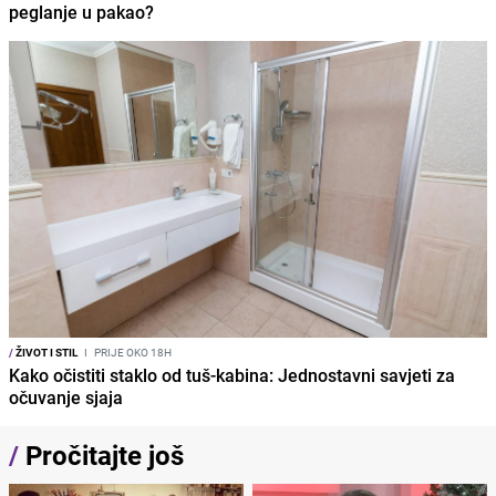
peglanje u pakao?
/
ŽIVOT I STIL
I
PRIJE OKO 18H
Kako očistiti staklo od tuš-kabina: Jednostavni savjeti za
očuvanje sjaja
/
Pročitajte još