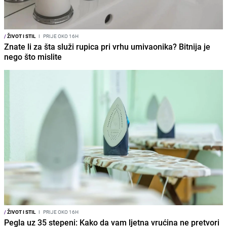
/
ŽIVOT I STIL
I
PRIJE OKO 16H
Znate li za šta služi rupica pri vrhu umivaonika? Bitnija je
nego što mislite
/
ŽIVOT I STIL
I
PRIJE OKO 16H
Pegla uz 35 stepeni: Kako da vam ljetna vrućina ne pretvori