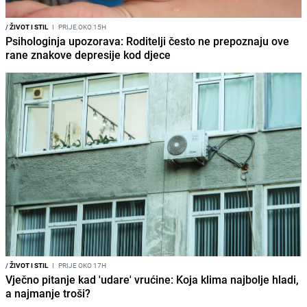
/
ŽIVOT I STIL
I
PRIJE OKO 15H
Psihologinja upozorava: Roditelji često ne prepoznaju ove
rane znakove depresije kod djece
/
ŽIVOT I STIL
I
PRIJE OKO 17H
Vječno pitanje kad 'udare' vrućine: Koja klima najbolje hladi,
a najmanje troši?