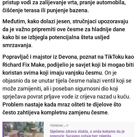
pristup vodi za zalijevanje vrta, pranje automobila,
čišćenje terasa ili punjenje bazena.
Međutim
,
kako dolazi jesen
,
stručnjaci upozoravaju
da je važno pripremiti ove česme za hladnije dane
kako bi se izbjegla potencijalna šteta usljed
smrzavanja
.
Popravljač i majstor iz Devona
,
poznat na TikToku kao
Richard Fix Make
,
podijelio je savjet koji bi mogao biti
koristan svima koji imaju vanjsku česmu
. On je
objasnio da se unutar tijela česme nalazi ventil koji se
može zamijeniti, ali i poseban sigurnosni dio koji
sprječava povrat prljave vode iz crijeva nazad u kuću.
Problem nastaje kada mraz ošteti te dijelove što
često zahtijeva kompletnu zamjenu česme
.
TRENDING
Siječemo zdrava stabla, a onda kukamo da je
prevruće: Sarajevo ostaje bez zelenila