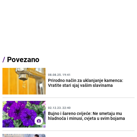
/
Povezano
08.08.25. 19:41
Prirodno način za uklanjanje kamenca:
Vratite stari sjaj vašim slavinama
02.12.23. 22:40
Bujno i šareno cvijeće: Ne smetaju mu
hladnoća i minusi, cvjeta u svim bojama