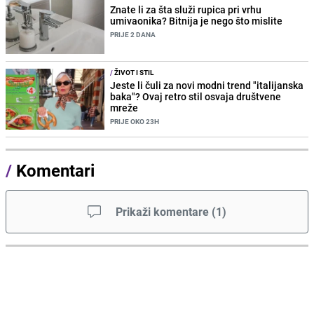
Znate li za šta služi rupica pri vrhu
umivaonika? Bitnija je nego što mislite
PRIJE 2 DANA
/
ŽIVOT I STIL
Jeste li čuli za novi modni trend "italijanska
baka"? Ovaj retro stil osvaja društvene
mreže
PRIJE OKO 23H
/
Komentari
Prikaži komentare
(
1
)