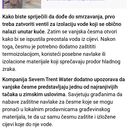
Kako biste spriječili da dođe do smrzavanja
,
prvo
treba zatvoriti ventil za izolaciju vode koji se obično
nalazi unutar kuće
. Zatim se vanjska česma otvori
kako bi se ispustila preostala voda iz cijevi. Nakon
toga, česmu je potrebno dodatno zaštititi
termoizolacijom, koristeći posebne navlake ili
izolacione materijale koji sprečavaju prodor hladnog
zraka.
Kompanija Severn Trent Water dodatno upozorava da
vanjske česme predstavljaju jednu od najranjivijih
tačaka u zimskim uslovima
. Savjetuju građanima da
nabave zaštitne navlake za česme koje se mogu
pronaći u lokalnim prodavnicama građevinskog
materijala, te da uz samu česmu zaštite i izložene
cijevi koje do nje vode.