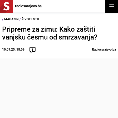
Otvor
/
MAGAZIN
/
ŽIVOT I STIL
Pripreme za zimu: Kako zaštiti
vanjsku česmu od smrzavanja?
10.09.25. 18:09
Radiosarajevo.ba
1