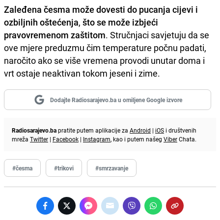
Zaleđena česma može dovesti do pucanja cijevi i
ozbiljnih oštećenja
,
što se može izbjeći
pravovremenom zaštitom
. Stručnjaci savjetuju da se
ove mjere preduzmu čim temperature počnu padati,
naročito ako se više vremena provodi unutar doma i
vrt ostaje neaktivan tokom jeseni i zime.
Dodajte Radiosarajevo.ba u omiljene Google izvore
Radiosarajevo.ba
pratite putem aplikacije za
Android
|
iOS
i društvenih
mreža
Twitter
|
Facebook
|
Instagram
, kao i putem našeg
Viber
Chata.
#česma
#trikovi
#smrzavanje