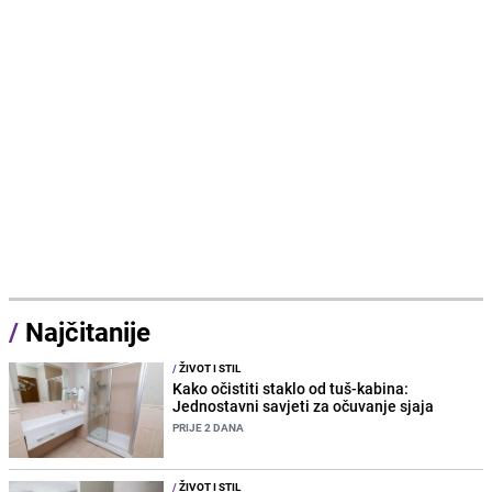
/
Najčitanije
/
ŽIVOT I STIL
Kako očistiti staklo od tuš-kabina:
Jednostavni savjeti za očuvanje sjaja
PRIJE 2 DANA
/
ŽIVOT I STIL