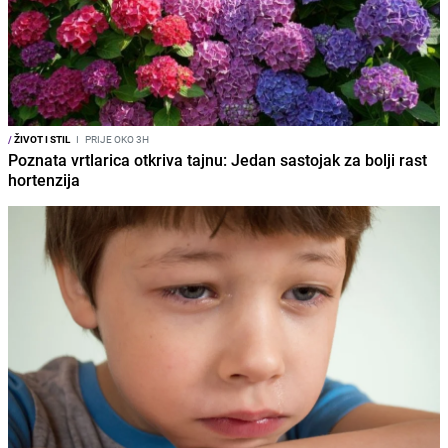
/
ŽIVOT I STIL
I
PRIJE OKO 3H
Poznata vrtlarica otkriva tajnu: Jedan sastojak za bolji rast
hortenzija