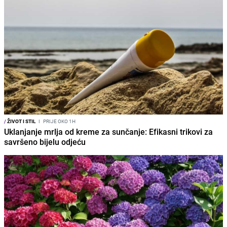
/
ŽIVOT I STIL
I
PRIJE OKO 1H
Uklanjanje mrlja od kreme za sunčanje: Efikasni trikovi za
savršeno bijelu odjeću