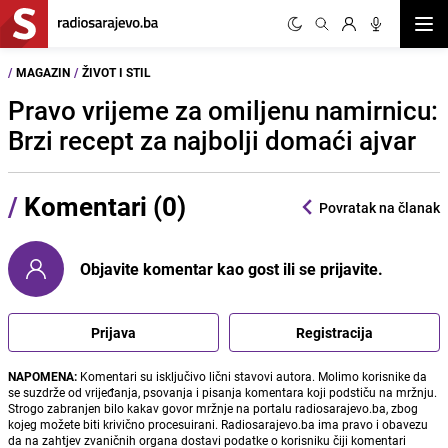
Otvor
/
MAGAZIN
/
ŽIVOT I STIL
Pravo vrijeme za omiljenu namirnicu:
Brzi recept za najbolji domaći ajvar
/
Komentari (0)
Povratak na članak
Objavite komentar kao gost ili se prijavite.
Prijava
Registracija
NAPOMENA:
Komentari su isključivo lični stavovi autora. Molimo korisnike da
se suzdrže od vrijeđanja, psovanja i pisanja komentara koji podstiču na mržnju.
Strogo zabranjen bilo kakav govor mržnje na portalu radiosarajevo.ba, zbog
kojeg možete biti krivično procesuirani. Radiosarajevo.ba ima pravo i obavezu
da na zahtjev zvaničnih organa dostavi podatke o korisniku čiji komentari