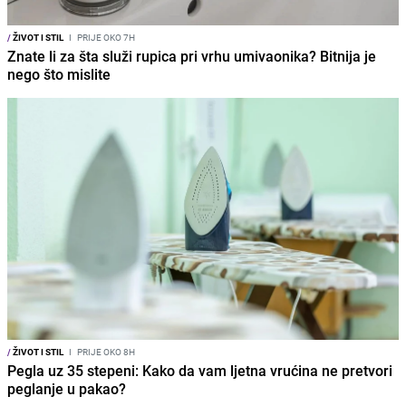
/
ŽIVOT I STIL
I
PRIJE OKO 7H
Znate li za šta služi rupica pri vrhu umivaonika? Bitnija je
nego što mislite
/
ŽIVOT I STIL
I
PRIJE OKO 8H
Pegla uz 35 stepeni: Kako da vam ljetna vrućina ne pretvori
peglanje u pakao?