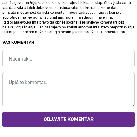
sadrže govor mržnje, kao i da korisniku trajno blokira pristup. Obaviještavamo
vas da svaki čitatelj dobrovoljno pristupa čitanju i kreiranju komentara i
prihvata mogućnost da neki komentari mogu sadržavati narativ koji je u
suprotnosti sa vjerskim, nacionalnim, moralnim i drugim načelima.
Radiosarajevo.ba ima pravo da obriše sporne ili prijavljene komentare bez
najave i objašnjenja. Radiosarajevo.ba koristi automatski sistem prepoznavanja
i uklanjanja govora mržnje i drugih neprimjerenih sadržaja u komentarima.
VAŠ KOMENTAR
OBJAVITE KOMENTAR