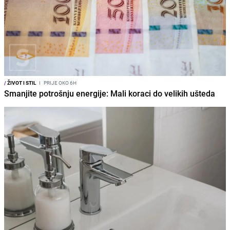
/
ŽIVOT I STIL
I
PRIJE OKO 6H
Smanjite potrošnju energije: Mali koraci do velikih ušteda