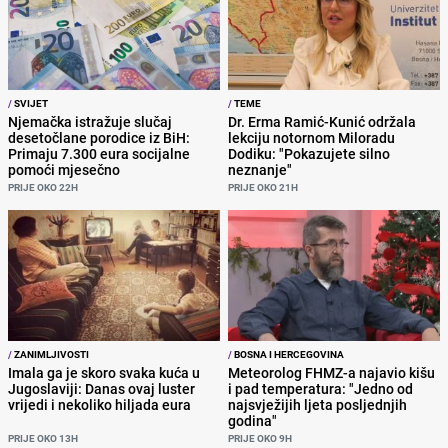
/
SVIJET
/
TEME
Njemačka istražuje slučaj
Dr. Erma Ramić-Kunić održala
desetočlane porodice iz BiH:
lekciju notornom Miloradu
Primaju 7.300 eura socijalne
Dodiku: "Pokazujete silno
pomoći mjesečno
neznanje"
PRIJE OKO 22H
PRIJE OKO 21H
/
ZANIMLJIVOSTI
/
BOSNA I HERCEGOVINA
Imala ga je skoro svaka kuća u
Meteorolog FHMZ-a najavio kišu
Jugoslaviji: Danas ovaj luster
i pad temperatura: "Jedno od
vrijedi i nekoliko hiljada eura
najsvježijih ljeta posljednjih
godina"
PRIJE OKO 13H
PRIJE OKO 9H