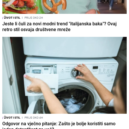
/
ŽIVOT I STIL
I
PRIJE OKO 2H
Jeste li čuli za novi modni trend "italijanska baka"? Ovaj
retro stil osvaja društvene mreže
/
ŽIVOT I STIL
I
PRIJE OKO 4H
Odgovor na vječno pitanje: Zašto je bolje koristiti samo