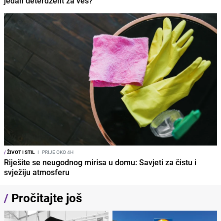
jedan deterdžent za veš?
/
ŽIVOT I STIL
I
PRIJE OKO 4H
Riješite se neugodnog mirisa u domu: Savjeti za čistu i
svježiju atmosferu
/
Pročitajte još