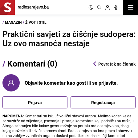
Otvor
/
MAGAZIN
/
ŽIVOT I STIL
Praktični savjeti za čišćnje sudopera:
Uz ovo masnoća nestaje
/
Komentari (0)
Povratak na članak
Objavite komentar kao gost ili se prijavite.
Prijava
Registracija
NAPOMENA:
Komentari su isključivo lični stavovi autora. Molimo korisnike da
se suzdrže od vrijeđanja, psovanja i pisanja komentara koji podstiču na mržnju.
Strogo zabranjen bilo kakav govor mržnje na portalu radiosarajevo.ba, zbog
kojeg možete biti krivično procesuirani. Radiosarajevo.ba ima pravo i obavezu
da na zahtjev zvaničnih organa dostavi podatke o korisniku čiji komentari