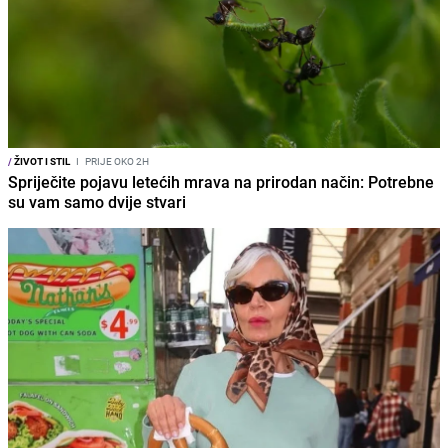
/
ŽIVOT I STIL
I
PRIJE OKO 2H
Spriječite pojavu letećih mrava na prirodan način: Potrebne
su vam samo dvije stvari