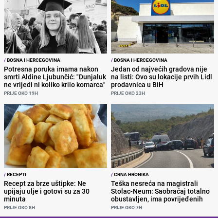
/
BOSNA I HERCEGOVINA
/
BOSNA I HERCEGOVINA
Potresna poruka imama nakon
Jedan od najvećih gradova nije
smrti Aldine Ljubunčić: "Dunjaluk
na listi: Ovo su lokacije prvih Lidl
ne vrijedi ni koliko krilo komarca"
prodavnica u BiH
PRIJE OKO 19H
PRIJE OKO 23H
/
RECEPTI
/
CRNA HRONIKA
Recept za brze uštipke: Ne
Teška nesreća na magistrali
upijaju ulje i gotovi su za 30
Stolac-Neum: Saobraćaj totalno
minuta
obustavljen, ima povrijeđenih
PRIJE OKO 8H
PRIJE OKO 7H