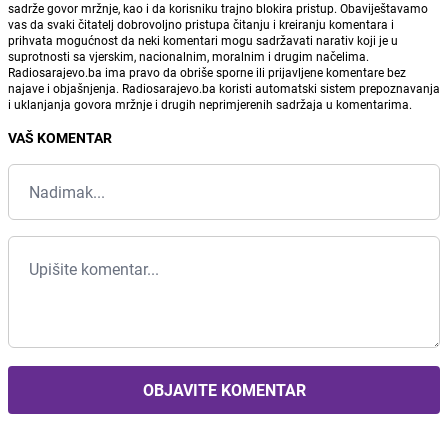
sadrže govor mržnje, kao i da korisniku trajno blokira pristup. Obaviještavamo
vas da svaki čitatelj dobrovoljno pristupa čitanju i kreiranju komentara i
prihvata mogućnost da neki komentari mogu sadržavati narativ koji je u
suprotnosti sa vjerskim, nacionalnim, moralnim i drugim načelima.
Radiosarajevo.ba ima pravo da obriše sporne ili prijavljene komentare bez
najave i objašnjenja. Radiosarajevo.ba koristi automatski sistem prepoznavanja
i uklanjanja govora mržnje i drugih neprimjerenih sadržaja u komentarima.
VAŠ KOMENTAR
OBJAVITE KOMENTAR