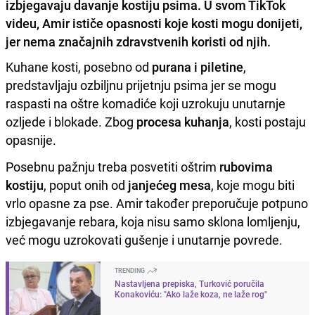
izbjegavaju davanje kostiju psima. U svom TikTok
videu, Amir ističe opasnosti koje kosti mogu donijeti,
jer nema značajnih zdravstvenih koristi od njih.
Kuhane kosti, posebno od
purana i piletine
,
predstavljaju ozbiljnu prijetnju psima jer se mogu
raspasti na oštre komadiće koji uzrokuju unutarnje
ozljede i blokade. Zbog
procesa kuhanja
, kosti postaju
opasnije.
Posebnu pažnju treba posvetiti oštrim
rubovima
kostiju
, poput onih od
janjećeg mesa
, koje mogu biti
vrlo opasne za pse. Amir također preporučuje potpuno
izbjegavanje rebara, koja nisu samo sklona lomljenju,
već mogu uzrokovati gušenje i unutarnje povrede.
TRENDING
Nastavljena prepiska, Turković poručila
Konakoviću: "Ako laže koza, ne laže rog"