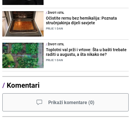
/
ŽIVOT I STIL
Očistite rernu bez hemikalija: Poznata
stručnjakinja dijeli savjete
PRIJE 1 DAN
/
ŽIVOT I STIL
Toplotni val prži i vrtove: Šta u bašti trebate
raditi u augustu, a šta nikako ne?
PRIJE 1 DAN
/
Komentari
Prikaži komentare
(
0
)