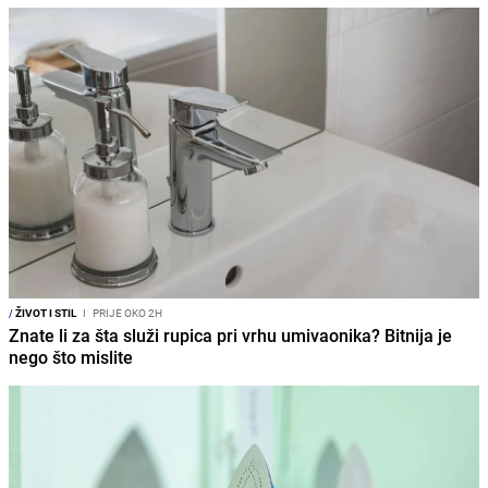
/
ŽIVOT I STIL
I
PRIJE OKO 2H
Znate li za šta služi rupica pri vrhu umivaonika? Bitnija je
nego što mislite