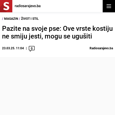
Otvor
/
MAGAZIN
/
ŽIVOT I STIL
Pazite na svoje pse: Ove vrste kostiju
ne smiju jesti, mogu se ugušiti
23.03.25. 11:04
Radiosarajevo.ba
0