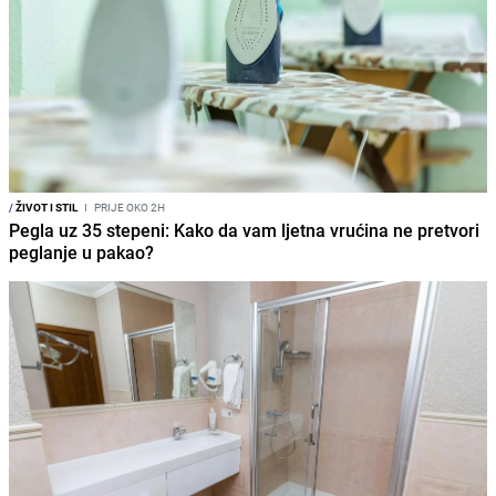
/
ŽIVOT I STIL
I
PRIJE OKO 2H
Pegla uz 35 stepeni: Kako da vam ljetna vrućina ne pretvori
peglanje u pakao?