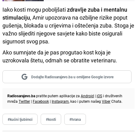
Iako kosti mogu poboljšati
zdravlje zuba i mentalnu
stimulaciju
, Amir upozorava na ozbiljne rizike poput
gušenja, blokada u crijevima i oštećenja zuba. Stoga je
važno slijediti njegove savjete kako biste osigurali
sigurnost svog psa.
Ako sumnjate da je pas progutao kost koja je
uzrokovala štetu, odmah se obratite veterinaru.
Dodajte Radiosarajevo.ba u omiljene Google izvore
Radiosarajevo.ba
pratite putem aplikacije za
Android
|
iOS
i društvenih
mreža
Twitter
|
Facebook
|
Instagram
, kao i putem našeg
Viber
Chata.
#kućni ljubimci
#kosti
#hrana