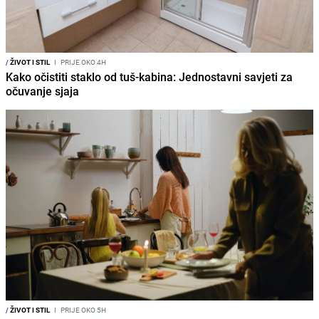
/
ŽIVOT I STIL
I
PRIJE OKO 4H
Kako očistiti staklo od tuš-kabina: Jednostavni savjeti za
očuvanje sjaja
/
ŽIVOT I STIL
I
PRIJE OKO 5H