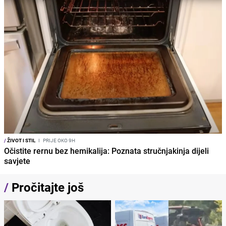
/
ŽIVOT I STIL
I
PRIJE OKO 9H
Očistite rernu bez hemikalija: Poznata stručnjakinja dijeli
savjete
/
Pročitajte još