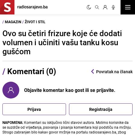
Otvor
/
MAGAZIN
/
ŽIVOT I STIL
Ovo su četiri frizure koje će dodati
volumen i učiniti vašu tanku kosu
gušćom
/
Komentari (0)
Povratak na članak
Objavite komentar kao gost ili se prijavite.
Prijava
Registracija
NAPOMENA:
Komentari su isključivo lični stavovi autora. Molimo korisnike da
se suzdrže od vrijeđanja, psovanja i pisanja komentara koji podstiču na mržnju.
Strogo zabranjen bilo kakav govor mržnje na portalu radiosarajevo.ba, zbog