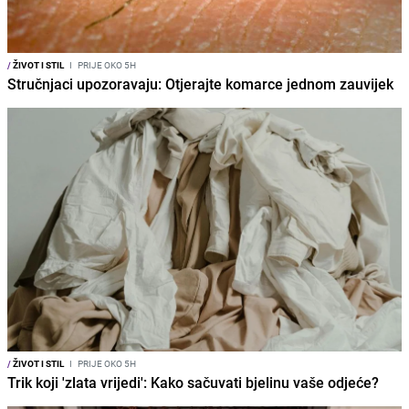
/
ŽIVOT I STIL
I
PRIJE OKO 5H
Stručnjaci upozoravaju: Otjerajte komarce jednom zauvijek
/
ŽIVOT I STIL
I
PRIJE OKO 5H
Trik koji 'zlata vrijedi': Kako sačuvati bjelinu vaše odjeće?