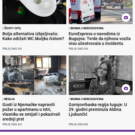
/
ŽIVOT I STIL
/
BOSNA I HERCEGOVINA
Bolja alternativa izbjeljivaču:
EuroExpress o navodima iz
Kako održati WC školjku čistom?
Bugojna: Tvrde da njihova vozila
nisu učestvovala u incidentu
PRIJE OKO 9H
PRIJE OKO 5H
/
REGIJA
/
BOSNA I HERCEGOVINA
Gosti iz Njemačke napravili
Gornjovrbaska regija tuguje: U
požar u apartmanu u Istri,
29. godini preminula Aldina
vlasniku se smijali i pokazivali
Ljubunčić
srednji prst
PRIJE OKO 6H
PRIJE OKO 8H