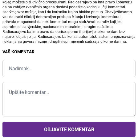
kojeg možete biti krivično procesuirani. Radiosarajevo.ba ima pravo i obavezu
da na zahtjev zvaničnih organa dostavi podatke o korisniku čiji komentari
sadrže govor mržnje, kao i da korisniku trajno blokira pristup. Obaviještavamo
vas da svaki čitatelj dobrovoljno pristupa čitanju i kreiranju komentara i
prihvata mogućnost da neki komentari mogu sadržavati narativ koji je u
suprotnosti sa vjerskim, nacionalnim, moralnim i drugim načelima.
Radiosarajevo.ba ima pravo da obriše sporne ili prijavljene komentare bez
najave i objašnjenja. Radiosarajevo.ba koristi automatski sistem prepoznavanja
i uklanjanja govora mržnje i drugih neprimjerenih sadržaja u komentarima.
VAŠ KOMENTAR
OBJAVITE KOMENTAR