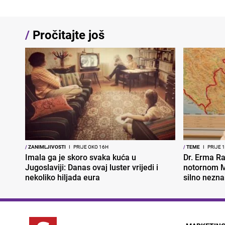
/
Pročitajte još
/
ZANIMLJIVOSTI
I
PRIJE OKO 16H
/
TEME
I
PRIJE 
Imala ga je skoro svaka kuća u
Dr. Erma Ra
Jugoslaviji: Danas ovaj luster vrijedi i
notornom M
nekoliko hiljada eura
silno nezna