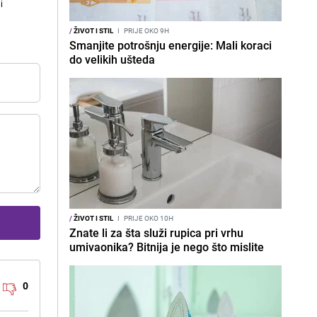
i
/
ŽIVOT I STIL
I
PRIJE OKO 9H
Smanjite potrošnju energije: Mali koraci
do velikih ušteda
/
ŽIVOT I STIL
I
PRIJE OKO 10H
Znate li za šta služi rupica pri vrhu
umivaonika? Bitnija je nego što mislite
0