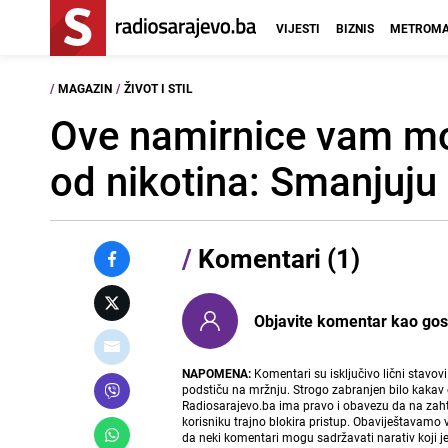
VIJESTI
BIZNIS
METROMA
/
MAGAZIN
/
ŽIVOT I STIL
Ove namirnice vam mo
od nikotina: Smanjuju
/
Komentari (1)
Objavite komentar kao gost i
NAPOMENA:
Komentari su isključivo lični stavov
podstiču na mržnju. Strogo zabranjen bilo kakav 
Radiosarajevo.ba ima pravo i obavezu da na zahtj
korisniku trajno blokira pristup. Obaviještavamo 
da neki komentari mogu sadržavati narativ koji j