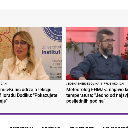
1 DAN
/
BOSNA I HERCEGOVINA
I
PRIJE OKO 12H
mić-Kunić održala lekciju
Meteorolog FHMZ-a najavio ki
iloradu Dodiku: "Pokazujete
temperatura: "Jedno od najsvje
nje"
posljednjih godina"