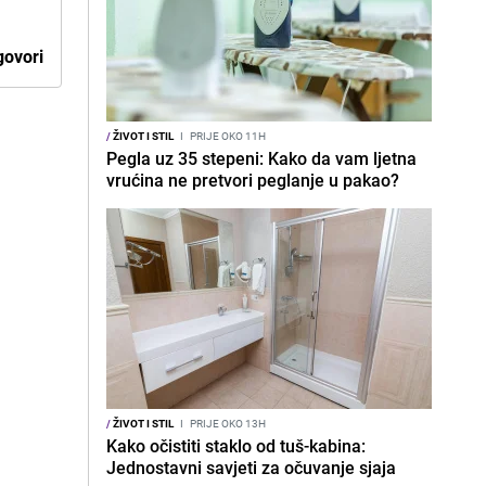
ovori
/
ŽIVOT I STIL
I
PRIJE OKO 11H
Pegla uz 35 stepeni: Kako da vam ljetna
vrućina ne pretvori peglanje u pakao?
/
ŽIVOT I STIL
I
PRIJE OKO 13H
Kako očistiti staklo od tuš-kabina:
Jednostavni savjeti za očuvanje sjaja