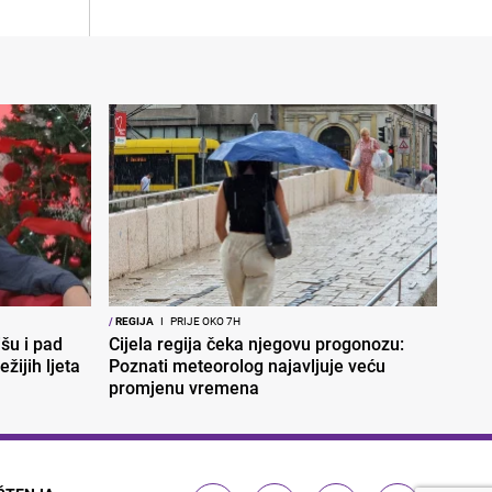
/
REGIJA
I
PRIJE OKO 7H
šu i pad
Cijela regija čeka njegovu progonozu:
žijih ljeta
Poznati meteorolog najavljuje veću
promjenu vremena