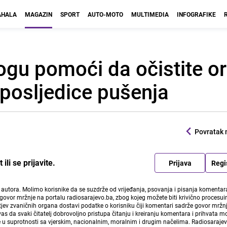
HALA
MAGAZIN
SPORT
AUTO-MOTO
MULTIMEDIA
INFOGRAFIKE
gu pomoći da očistite o
 posljedice pušenja
Povratak 
li se prijavite.
Prijava
Regi
i autora. Molimo korisnike da se suzdrže od vrijeđanja, psovanja i pisanja komentara
govor mržnje na portalu radiosarajevo.ba, zbog kojeg možete biti krivično procesuir
ev zvaničnih organa dostavi podatke o korisniku čiji komentari sadrže govor mržnj
vas da svaki čitatelj dobrovoljno pristupa čitanju i kreiranju komentara i prihvata 
e u suprotnosti sa vjerskim, nacionalnim, moralnim i drugim načelima. Radiosaraje