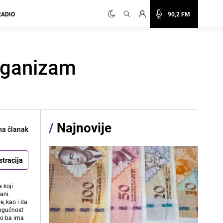
RADIO
90,2 FM
rganizam
/
Najnovije
na članak
stracija
 koji
ani.
e, kao i da
mogućnost
vo.ba ima