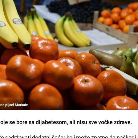
 na pijaci Markale
je se bore sa dijabetesom, ali nisu sve voćke zdrave.
e sadržavati dodatni šećer koji može znatno da naškodi