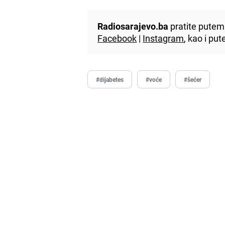
Radiosarajevo.ba
pratite putem 
Facebook
|
Instagram
, kao i p
#dijabetes
#voće
#šećer