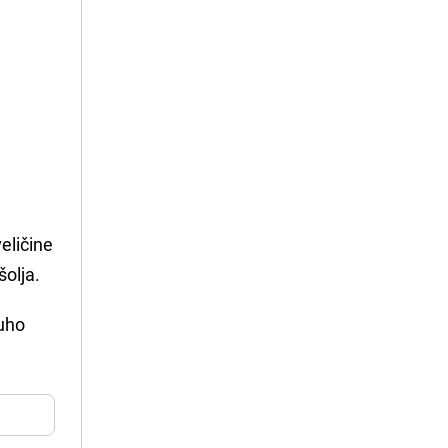
veličine
šolja.
suho