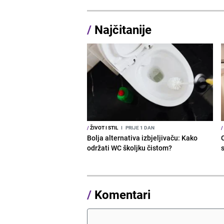
/
Najčitanije
/
ŽIVOT I STIL
I
PRIJE 1 DAN
/
Bolja alternativa izbjeljivaču: Kako
održati WC školjku čistom?
s
/
Komentari