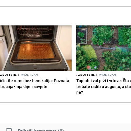
ŽIVOT I STIL
I
PRIJE 1 DAN
/
ŽIVOT I STIL
I
PRIJE 1 DAN
Očistite rernu bez hemikalija: Poznata
Toplotni val prži i vrtove: Šta 
tručnjakinja dijeli savjete
trebate raditi u augustu, a št
ne?
Prikaži komentare
(
0
)