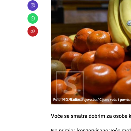
Foto: N.G./Radiosarajevo.ba / Cijene voća i povrća
Voće se smatra dobrim za osobe ko
Na primjer, konzervisano voće mož