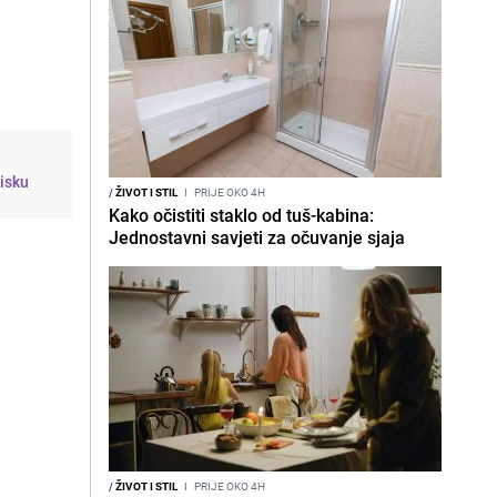
isku
/
ŽIVOT I STIL
I
PRIJE OKO 4H
Kako očistiti staklo od tuš-kabina:
Jednostavni savjeti za očuvanje sjaja
/
ŽIVOT I STIL
I
PRIJE OKO 4H