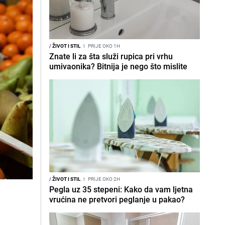
/
ŽIVOT I STIL
I
PRIJE OKO 1H
Znate li za šta služi rupica pri vrhu
umivaonika? Bitnija je nego što mislite
/
ŽIVOT I STIL
I
PRIJE OKO 2H
Pegla uz 35 stepeni: Kako da vam ljetna
vrućina ne pretvori peglanje u pakao?