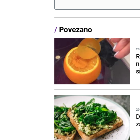
/
Povezano
20
R
n
s
20
D
z