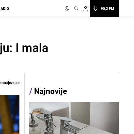
RADIO
90,2 FM
ju: I mala
osarajevo.ba
/
Najnovije