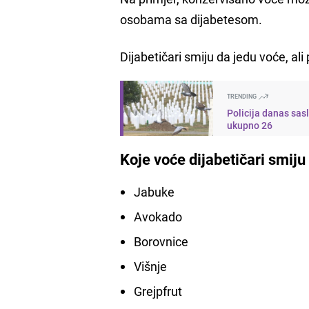
osobama sa dijabetesom.
Dijabetičari smiju da jedu voće, al
TRENDING
Policija danas sas
ukupno 26
Koje voće dijabetičari smij
Jabuke
Avokado
Borovnice
Višnje
Grejpfrut