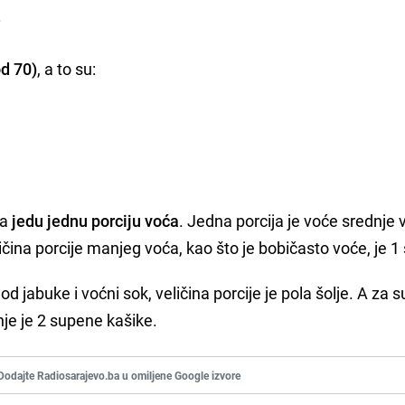
?
od 70)
, a to su:
da
jedu jednu porciju voća
. Jedna porcija je voće srednje 
ličina porcije manjeg voća, kao što je bobičasto voće, je 1 
 od jabuke i voćni sok, veličina porcije je pola šolje. A za 
nje je 2 supene kašike.
Dodajte Radiosarajevo.ba u omiljene Google izvore