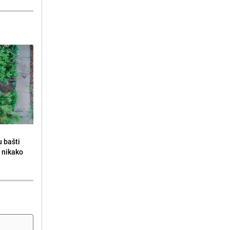
u bašti
a nikako