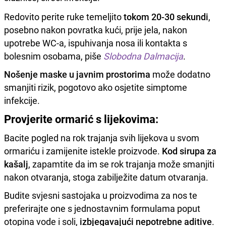
Redovito perite ruke temeljito
tokom 20-30 sekundi
,
posebno nakon povratka kući, prije jela, nakon
upotrebe WC-a, ispuhivanja nosa ili kontakta s
bolesnim osobama, piše
Slobodna Dalmacija
.
Nošenje maske u javnim prostorima
može dodatno
smanjiti rizik, pogotovo ako osjetite simptome
infekcije.
Provjerite ormarić s lijekovima:
Bacite pogled na rok trajanja svih lijekova u svom
ormariću i zamijenite istekle proizvode.
Kod sirupa za
kašalj
, zapamtite da im se rok trajanja može smanjiti
nakon otvaranja, stoga zabilježite datum otvaranja.
Budite svjesni sastojaka u proizvodima za nos te
preferirajte one s jednostavnim formulama poput
otopina vode i soli,
izbjegavajući nepotrebne aditive
.