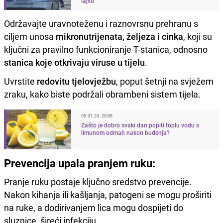
lajvu"
Održavajte uravnoteženu i raznovrsnu prehranu s
ciljem unosa
mikronutrijenata, željeza i cinka
, koji su
ključni za pravilno funkcioniranje T-stanica, odnosno
stanica koje otkrivaju viruse u tijelu
.
Uvrstite
redovitu tjelovježbu
, poput šetnji na svježem
zraku, kako biste podržali obrambeni sistem tijela.
05.01.24. 20:08
Zašto je dobro svaki dan popiti toplu vodu s
limunom odmah nakon buđenja?
Prevencija upala pranjem ruku:
Pranje ruku postaje ključno sredstvo prevencije.
Nakon kihanja ili kašljanja, patogeni se mogu proširiti
na ruke, a dodirivanjem lica mogu dospijeti do
sluznice, šireći infekciju.