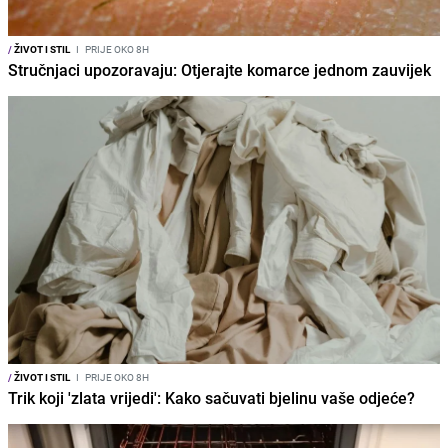
/
ŽIVOT I STIL
I
PRIJE OKO 8H
Stručnjaci upozoravaju: Otjerajte komarce jednom zauvijek
/
ŽIVOT I STIL
I
PRIJE OKO 8H
Trik koji 'zlata vrijedi': Kako sačuvati bjelinu vaše odjeće?