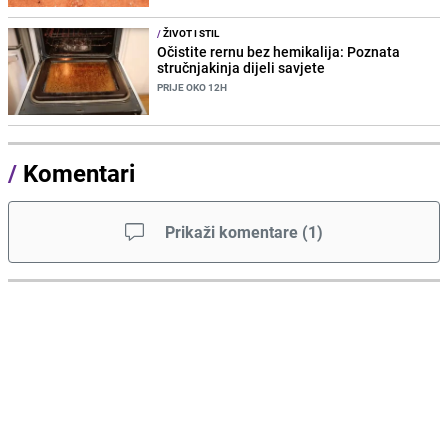
/
ŽIVOT I STIL
Očistite rernu bez hemikalija: Poznata
stručnjakinja dijeli savjete
PRIJE OKO 12H
/
Komentari
Prikaži komentare
(
1
)