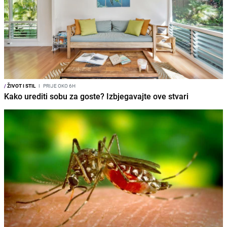
/
ŽIVOT I STIL
I
PRIJE OKO 6H
Kako urediti sobu za goste? Izbjegavajte ove stvari