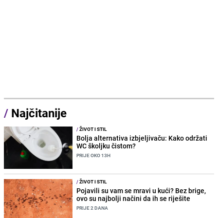
/
Najčitanije
/
ŽIVOT I STIL
Bolja alternativa izbjeljivaču: Kako održati
WC školjku čistom?
PRIJE OKO 13H
/
ŽIVOT I STIL
Pojavili su vam se mravi u kući? Bez brige,
ovo su najbolji načini da ih se riješite
PRIJE 2 DANA