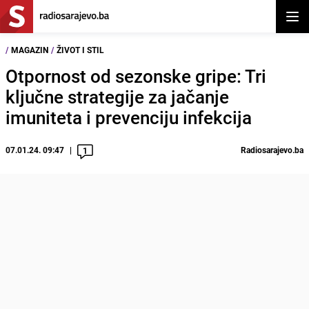
Otvor
/
MAGAZIN
/
ŽIVOT I STIL
Otpornost od sezonske gripe: Tri
ključne strategije za jačanje
imuniteta i prevenciju infekcija
07.01.24. 09:47
Radiosarajevo.ba
1