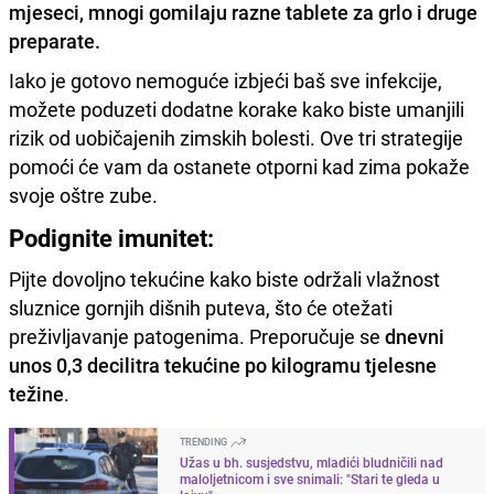
mjeseci, mnogi gomilaju razne tablete za grlo i druge
preparate.
Iako je gotovo nemoguće izbjeći baš sve infekcije,
možete poduzeti dodatne korake kako biste umanjili
rizik od uobičajenih zimskih bolesti. Ove tri strategije
pomoći će vam da ostanete otporni kad zima pokaže
svoje oštre zube.
Podignite imunitet:
Pijte dovoljno tekućine kako biste održali vlažnost
sluznice gornjih dišnih puteva, što će otežati
preživljavanje patogenima. Preporučuje se
dnevni
unos 0,3 decilitra tekućine po kilogramu tjelesne
težine
.
TRENDING
Užas u bh. susjedstvu, mladići bludničili nad
maloljetnicom i sve snimali: "Stari te gleda u