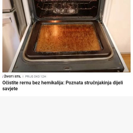
/
ŽIVOT I STIL
I
PRIJE OKO 12H
Očistite rernu bez hemikalija: Poznata stručnjakinja dijeli
savjete