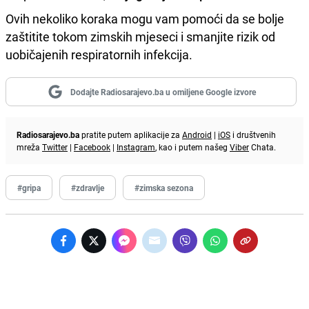
Ovih nekoliko koraka mogu vam pomoći da se bolje
zaštitite tokom zimskih mjeseci i smanjite rizik od
uobičajenih respiratornih infekcija.
Dodajte Radiosarajevo.ba u omiljene Google izvore
Radiosarajevo.ba
pratite putem aplikacije za
Android
|
iOS
i društvenih
mreža
Twitter
|
Facebook
|
Instagram
, kao i putem našeg
Viber
Chata.
#gripa
#zdravlje
#zimska sezona