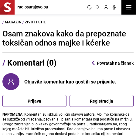
Otvor
/
MAGAZIN
/
ŽIVOT I STIL
Osam znakova kako da prepoznate
toksičan odnos majke i kćerke
/
Komentari (0)
Povratak na članak
Objavite komentar kao gost ili se prijavite.
Prijava
Registracija
NAPOMENA:
Komentari su isključivo lični stavovi autora. Molimo korisnike da
se suzdrže od vrijeđanja, psovanja i pisanja komentara koji podstiču na mržnju.
Strogo zabranjen bilo kakav govor mržnje na portalu radiosarajevo.ba, zbog
kojeg možete biti krivično procesuirani. Radiosarajevo.ba ima pravo i obavezu
da na zahtjev zvaničnih organa dostavi podatke o korisniku čiji komentari