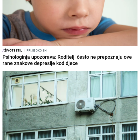
/
ŽIVOT I STIL
I
PRIJE OKO 8H
Psihologinja upozorava: Roditelji često ne prepoznaju ove
rane znakove depresije kod djece