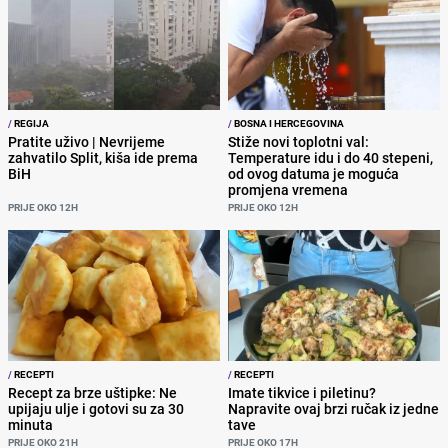
/
REGIJA
/
BOSNA I HERCEGOVINA
Pratite uživo | Nevrijeme
Stiže novi toplotni val:
zahvatilo Split, kiša ide prema
Temperature idu i do 40 stepeni,
BiH
od ovog datuma je moguća
promjena vremena
PRIJE OKO 12H
PRIJE OKO 12H
/
RECEPTI
/
RECEPTI
Recept za brze uštipke: Ne
Imate tikvice i piletinu?
upijaju ulje i gotovi su za 30
Napravite ovaj brzi ručak iz jedne
minuta
tave
PRIJE OKO 21H
PRIJE OKO 17H