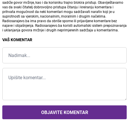
sadrže govor mržnje, kao i da korisniku trajno blokira pristup. Obaviještavamo
vas da svaki čitatelj dobrovoljno pristupa čitanju i kreiranju komentara i
prihvata mogućnost da neki komentari mogu sadržavati narativ koji je u
suprotnosti sa vjerskim, nacionalnim, moralnim i drugim načelima.
Radiosarajevo.ba ima pravo da obriše sporne ili prijavljene komentare bez
najave i objašnjenja. Radiosarajevo.ba koristi automatski sistem prepoznavanja
i uklanjanja govora mržnje i drugih neprimjerenih sadržaja u komentarima.
VAŠ KOMENTAR
OBJAVITE KOMENTAR