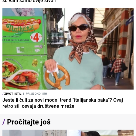
su vam samo dvije stvari
/
ŽIVOT I STIL
I
PRIJE OKO 15H
Jeste li čuli za novi modni trend "italijanska baka"? Ovaj
retro stil osvaja društvene mreže
/
Pročitajte još