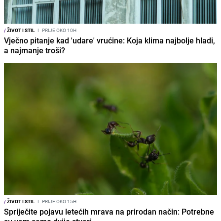
/
ŽIVOT I STIL
I
PRIJE OKO 10H
Vječno pitanje kad 'udare' vrućine: Koja klima najbolje hladi,
a najmanje troši?
/
ŽIVOT I STIL
I
PRIJE OKO 15H
Spriječite pojavu letećih mrava na prirodan način: Potrebne