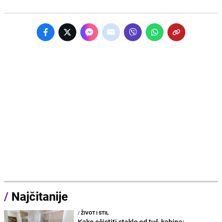
/
Najčitanije
/
ŽIVOT I STIL
Kako očistiti staklo od tuš-kabina: