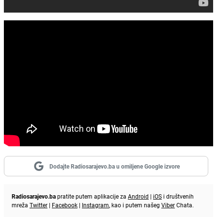
Dodajte Radiosarajevo.ba u omiljene Google izvore
Radiosarajevo.ba
pratite putem aplikacije za
Android
|
iOS
i društvenih
mreža
Twitter
|
Facebook
|
Instagram
, kao i putem našeg
Viber
Chata.