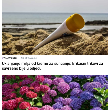
/
ŽIVOT I STIL
I
PRIJE OKO 4H
Uklanjanje mrlja od kreme za sunčanje: Efikasni trikovi za
savršeno bijelu odjeću