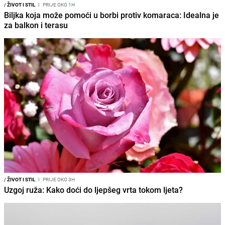
/
ŽIVOT I STIL
I
PRIJE OKO 1H
Biljka koja može pomoći u borbi protiv komaraca: Idealna je
za balkon i terasu
/
ŽIVOT I STIL
I
PRIJE OKO 3H
Uzgoj ruža: Kako doći do ljepšeg vrta tokom ljeta?