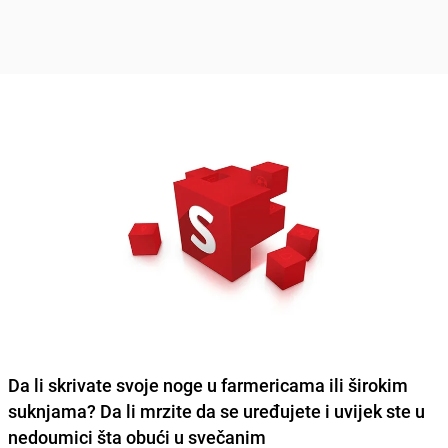
Da li skrivate svoje noge u farmericama ili širokim
suknjama? Da li mrzite da se uređujete i uvijek ste u
nedoumici šta obući u svečanim