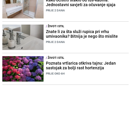
Jednostavni savjeti za očuvanje sjaja
PRIJE 2 DANA
/
ŽIVOT I STIL
Znate li za šta služi rupica pri vrhu
umivaonika? Bitnija je nego što mislite
PRIJE 2 DANA
/
ŽIVOT I STIL
Poznata vrtlarica otkriva tajnu: Jedan
sastojak za bolji rast hortenzija
PRIJE OKO 6H