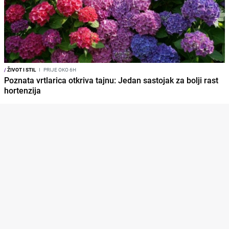
/
ŽIVOT I STIL
I
PRIJE OKO 6H
Poznata vrtlarica otkriva tajnu: Jedan sastojak za bolji rast
hortenzija