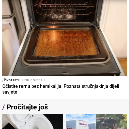
/
ŽIVOT I STIL
I
PRIJE OKO 12H
Očistite rernu bez hemikalija: Poznata stručnjakinja dijeli
savjete
/
Pročitajte još