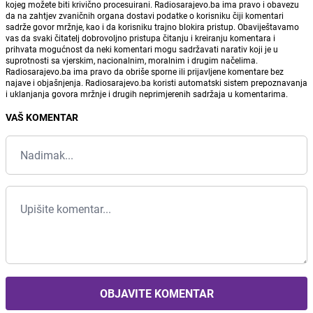
kojeg možete biti krivično procesuirani. Radiosarajevo.ba ima pravo i obavezu
da na zahtjev zvaničnih organa dostavi podatke o korisniku čiji komentari
sadrže govor mržnje, kao i da korisniku trajno blokira pristup. Obaviještavamo
vas da svaki čitatelj dobrovoljno pristupa čitanju i kreiranju komentara i
prihvata mogućnost da neki komentari mogu sadržavati narativ koji je u
suprotnosti sa vjerskim, nacionalnim, moralnim i drugim načelima.
Radiosarajevo.ba ima pravo da obriše sporne ili prijavljene komentare bez
najave i objašnjenja. Radiosarajevo.ba koristi automatski sistem prepoznavanja
i uklanjanja govora mržnje i drugih neprimjerenih sadržaja u komentarima.
VAŠ KOMENTAR
OBJAVITE KOMENTAR