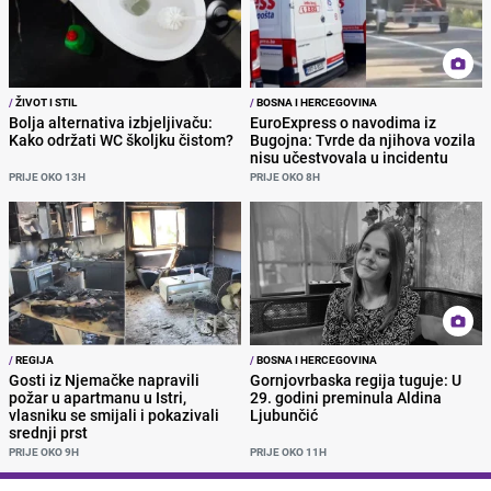
/
ŽIVOT I STIL
/
BOSNA I HERCEGOVINA
Bolja alternativa izbjeljivaču:
EuroExpress o navodima iz
Kako održati WC školjku čistom?
Bugojna: Tvrde da njihova vozila
nisu učestvovala u incidentu
PRIJE OKO 13H
PRIJE OKO 8H
/
REGIJA
/
BOSNA I HERCEGOVINA
Gosti iz Njemačke napravili
Gornjovrbaska regija tuguje: U
požar u apartmanu u Istri,
29. godini preminula Aldina
vlasniku se smijali i pokazivali
Ljubunčić
srednji prst
PRIJE OKO 9H
PRIJE OKO 11H