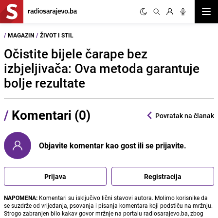
Otvor
/
MAGAZIN
/
ŽIVOT I STIL
Očistite bijele čarape bez
izbjeljivača: Ova metoda garantuje
bolje rezultate
/
Komentari (0)
Povratak na članak
Objavite komentar kao gost ili se prijavite.
Prijava
Registracija
NAPOMENA:
Komentari su isključivo lični stavovi autora. Molimo korisnike da
se suzdrže od vrijeđanja, psovanja i pisanja komentara koji podstiču na mržnju.
Strogo zabranjen bilo kakav govor mržnje na portalu radiosarajevo.ba, zbog