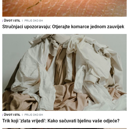
/
ŽIVOT I STIL
I
PRIJE OKO 8H
Stručnjaci upozoravaju: Otjerajte komarce jednom zauvijek
/
ŽIVOT I STIL
I
PRIJE OKO 8H
Trik koji 'zlata vrijedi': Kako sačuvati bjelinu vaše odjeće?