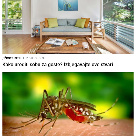
/
ŽIVOT I STIL
I
PRIJE OKO 7H
Kako urediti sobu za goste? Izbjegavajte ove stvari