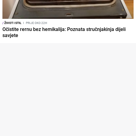
/
ŽIVOT I STIL
I
PRIJE OKO 22H
Očistite rernu bez hemikalija: Poznata stručnjakinja dijeli
savjete