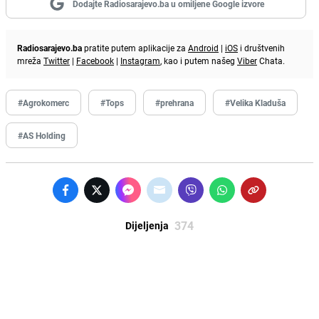
Dodajte Radiosarajevo.ba u omiljene Google izvore
Radiosarajevo.ba
pratite putem aplikacije za
Android
|
iOS
i društvenih
mreža
Twitter
|
Facebook
|
Instagram
, kao i putem našeg
Viber
Chata.
#Agrokomerc
#Tops
#prehrana
#Velika Kladuša
#AS Holding
374
Dijeljenja