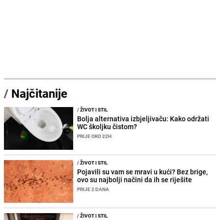
/
Najčitanije
/
ŽIVOT I STIL
Bolja alternativa izbjeljivaču: Kako održati
WC školjku čistom?
PRIJE OKO 22H
/
ŽIVOT I STIL
Pojavili su vam se mravi u kući? Bez brige,
ovo su najbolji načini da ih se riješite
PRIJE 2 DANA
/
ŽIVOT I STIL