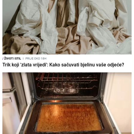
/
ŽIVOT I STIL
I
PRIJE OKO 18H
Trik koji 'zlata vrijedi': Kako sačuvati bjelinu vaše odjeće?