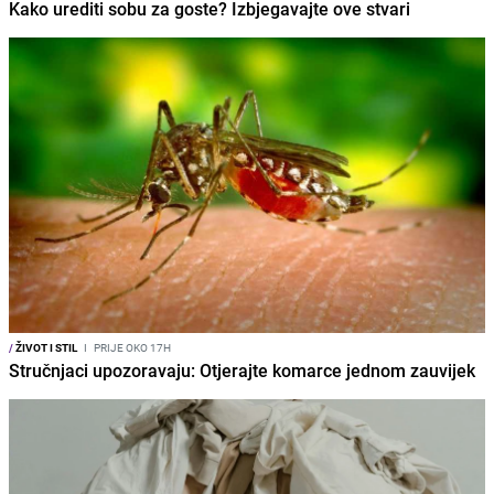
Kako urediti sobu za goste? Izbjegavajte ove stvari
/
ŽIVOT I STIL
I
PRIJE OKO 17H
Stručnjaci upozoravaju: Otjerajte komarce jednom zauvijek