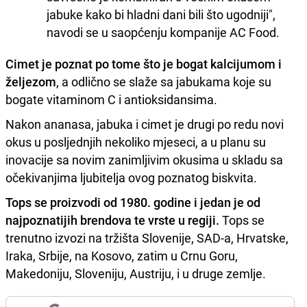
jabuke kako bi hladni dani bili što ugodniji",
navodi se u saopćenju kompanije AC Food.
Cimet je poznat po tome što je bogat kalcijumom i
željezom
, a odlično se slaže sa jabukama koje su
bogate vitaminom C i antioksidansima.
Nakon ananasa, jabuka i cimet je drugi po redu novi
okus u posljednjih nekoliko mjeseci, a u planu su
inovacije sa novim zanimljivim okusima u skladu sa
očekivanjima ljubitelja ovog poznatog biskvita.
Tops se proizvodi od 1980. godine i jedan je od
najpoznatijih brendova te vrste u regiji.
Tops se
trenutno izvozi na tržišta Slovenije, SAD-a, Hrvatske,
Iraka, Srbije, na Kosovo, zatim u Crnu Goru,
Makedoniju, Sloveniju, Austriju, i u druge zemlje.