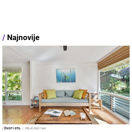
/
Najnovije
/
ŽIVOT I STIL
I
PRIJE OKO 16H