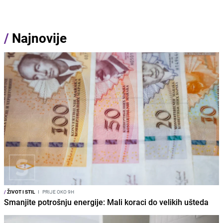
/
Najnovije
/
ŽIVOT I STIL
I
PRIJE OKO 9H
Smanjite potrošnju energije: Mali koraci do velikih ušteda