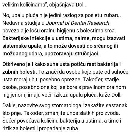
velikim količinama”, objašnjava Doll.
No, upalu pluća nije jedini razlog za posjetu zubaru.
Nedavna studija u
Journal of Dental Research
povezala je lošu oralnu higijenu s bolestima srca.
Bakterijske infekcije u ustima, naime, mogu izazvati
sistemske upale, a to može dovesti do srčanog ili
moždanog udara, upozoravaju stručnjaci.
Otkriveno je i kako suha usta potiču rast bakterija i
zubnih bolesti.
To znači da osobe koje pate od suhoće
usta moraju biti posebno oprezne. Također, starije
osobe, posebno one koji se bore s pravilnom oralnom
higijenom, imaju veći rizik za upalu pluća, kaže Doll.
Dakle, nazovite svog stomatologa i zakažite sastanak
što prije. Također, smanjite unos slatkih proizvoda.
Šećer povećava količinu bakterija u ustima, a time i
rizik za bolesti i propadanje zuba.