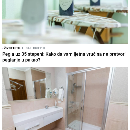
/
ŽIVOT I STIL
I
PRIJE OKO 11H
Pegla uz 35 stepeni: Kako da vam ljetna vrućina ne pretvori
peglanje u pakao?