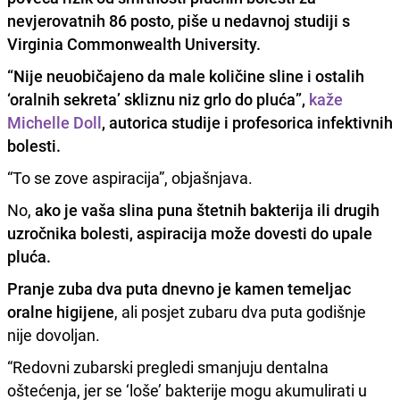
nevjerovatnih 86 posto, piše u nedavnoj studiji s
Virginia Commonwealth University.
“Nije neuobičajeno da male količine sline i ostalih
‘oralnih sekreta’ skliznu niz grlo do pluća”,
kaže
Michelle Doll
, autorica studije i profesorica infektivnih
bolesti.
“To se zove aspiracija”, objašnjava.
No,
ako je vaša slina puna štetnih bakterija ili drugih
uzročnika bolesti, aspiracija može dovesti do upale
pluća.
Pranje zuba dva puta dnevno je kamen temeljac
oralne higijene
, ali posjet zubaru dva puta godišnje
nije dovoljan.
“Redovni zubarski pregledi smanjuju dentalna
oštećenja, jer se ‘loše’ bakterije mogu akumulirati u