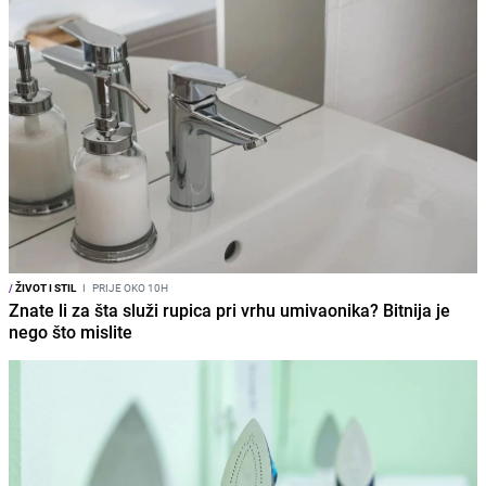
/
ŽIVOT I STIL
I
PRIJE OKO 10H
Znate li za šta služi rupica pri vrhu umivaonika? Bitnija je
nego što mislite