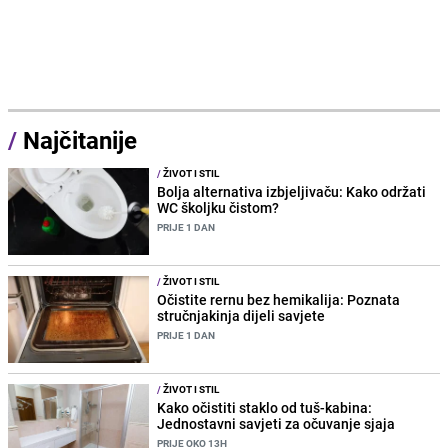
/
Najčitanije
/
ŽIVOT I STIL
Bolja alternativa izbjeljivaču: Kako održati
WC školjku čistom?
PRIJE 1 DAN
/
ŽIVOT I STIL
Očistite rernu bez hemikalija: Poznata
stručnjakinja dijeli savjete
PRIJE 1 DAN
/
ŽIVOT I STIL
Kako očistiti staklo od tuš-kabina:
Jednostavni savjeti za očuvanje sjaja
PRIJE OKO 13H