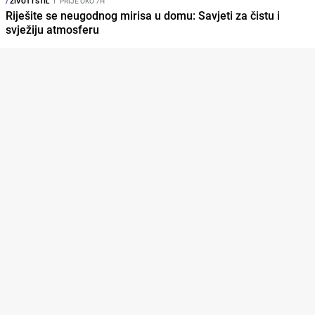
/
ŽIVOT I STIL
I
PRIJE OKO 7H
Riješite se neugodnog mirisa u domu: Savjeti za čistu i
svježiju atmosferu