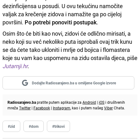
dezinficijensa u posudi. U ovu tekućinu namočite
valjak za krečenje zidova i namažite ga po cijeloj
površini.
Po potrebi ponoviti postupak
.
Osim što će biti kao novi, zidovi će odlično mirisati, a
neko koji su već nekoliko puta isprobali ovaj trik kunu
se da ćete tako ukloniti i mrlje od bojica i flomastera
koje su vam kao uspomenu na zidu ostavila djeca, piše
Jutarnji.hr
.
Dodajte Radiosarajevo.ba u omiljene Google izvore
Radiosarajevo.ba
pratite putem aplikacije za
Android
|
iOS
i društvenih
mreža
Twitter
|
Facebook
|
Instagram
, kao i putem našeg
Viber
Chata.
#zid
#dom
#trikovi