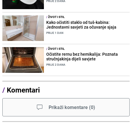
PRIJE 2 DANA
/
ŽIVOT I STIL
Kako očistiti staklo od tuš-kabina:
Jednostavni savjeti za očuvanje sjaja
PRIJE 1 DAN
/
ŽIVOT I STIL
Očistite rernu bez hemikalija: Poznata
stručnjakinja dijeli savjete
PRIJE 2 DANA
/
Komentari
Prikaži komentare
(
0
)