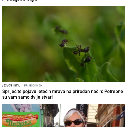
/
ŽIVOT I STIL
I
PRIJE OKO 5H
Spriječite pojavu letećih mrava na prirodan način: Potrebne
su vam samo dvije stvari