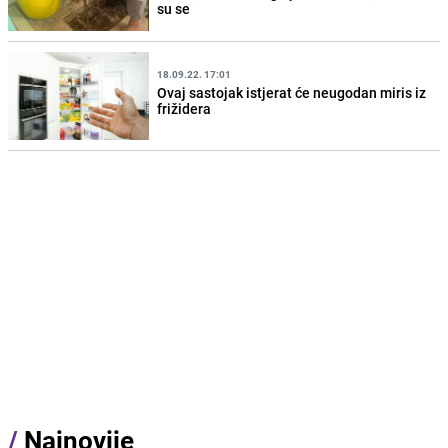
su se
18.09.22. 17:01
Ovaj sastojak istjerat će neugodan miris iz
frižidera
/
Najnovije