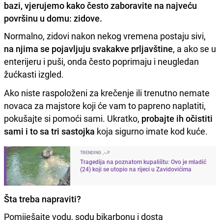
bazi, vjerujemo kako često zaboravite na najveću
površinu u domu: zidove.
Normalno, zidovi nakon nekog vremena postaju sivi,
na njima se pojavljuju svakakve prljavštine
, a ako se u
enterijeru i puši, onda često poprimaju i neugledan
žućkasti izgled.
Ako niste raspoloženi za krečenje ili trenutno nemate
novaca za majstore koji će vam to papreno naplatiti,
pokušajte si pomoći sami. Ukratko,
probajte ih očistiti
sami i to sa tri sastojka
koja sigurno imate kod kuće.
TRENDING
Tragedija na poznatom kupalištu: Ovo je mladić
(24) koji se utopio na rijeci u Zavidovićima
Šta treba napraviti?
Pomiješajte vodu, sodu bikarbonu i dosta