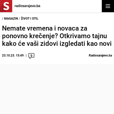
Otvor
/
MAGAZIN
/
ŽIVOT I STIL
Nemate vremena i novaca za
ponovno krečenje? Otkrivamo tajnu
kako će vaši zidovi izgledati kao novi
23.10.23. 15:49
Radiosarajevo.ba
0