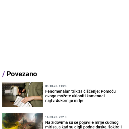
/
Povezano
04.10.23. 11:28
Fenomenalan trik za čišćenje: Pomoću
ovoga možete ukloniti kamenac i
najtvrdokornije mrlje
16.03.23. 22:10
Na zidovima su se pojavile mrlje čudnog
mirisa, a kad su digli podne daske, šokirali