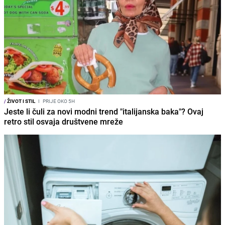
/
ŽIVOT I STIL
I
PRIJE OKO 5H
Jeste li čuli za novi modni trend "italijanska baka"? Ovaj
retro stil osvaja društvene mreže