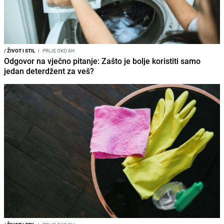
/
ŽIVOT I STIL
I
PRIJE OKO 6H
Odgovor na vječno pitanje: Zašto je bolje koristiti samo
jedan deterdžent za veš?