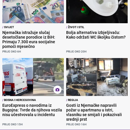
/
SVIJET
/
ŽIVOT I STIL
Njemačka istražuje slučaj
Bolja alternativa izbjeljivaču:
desetočlane porodice iz BiH:
Kako održati WC školjku čistom?
Primaju 7.300 eura socijalne
pomoći mjesečno
PRIJE OKO 6H
PRIJE OKO 20H
/
BOSNA I HERCEGOVINA
/
REGIJA
EuroExpress o navodima iz
Gosti iz Njemačke napravili
Bugojna: Tvrde da njihova vozila
požar u apartmanu u Istri,
nisu učestvovala u incidentu
vlasniku se smijali i pokazivali
srednji prst
PRIJE OKO 15H
PRIJE OKO 16H