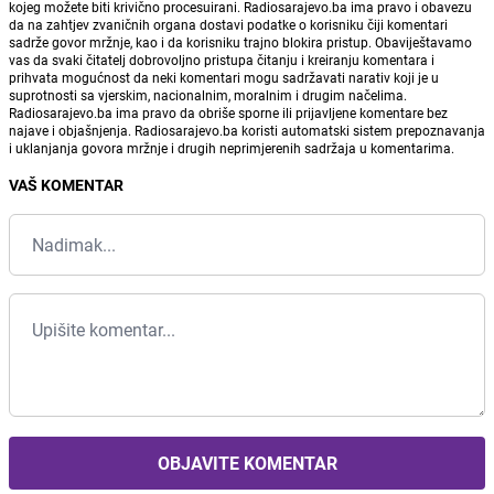
kojeg možete biti krivično procesuirani. Radiosarajevo.ba ima pravo i obavezu
da na zahtjev zvaničnih organa dostavi podatke o korisniku čiji komentari
sadrže govor mržnje, kao i da korisniku trajno blokira pristup. Obaviještavamo
vas da svaki čitatelj dobrovoljno pristupa čitanju i kreiranju komentara i
prihvata mogućnost da neki komentari mogu sadržavati narativ koji je u
suprotnosti sa vjerskim, nacionalnim, moralnim i drugim načelima.
Radiosarajevo.ba ima pravo da obriše sporne ili prijavljene komentare bez
najave i objašnjenja. Radiosarajevo.ba koristi automatski sistem prepoznavanja
i uklanjanja govora mržnje i drugih neprimjerenih sadržaja u komentarima.
VAŠ KOMENTAR
OBJAVITE KOMENTAR