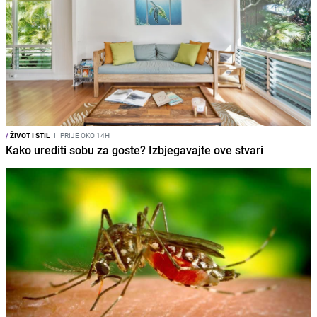
/
ŽIVOT I STIL
I
PRIJE OKO 14H
Kako urediti sobu za goste? Izbjegavajte ove stvari