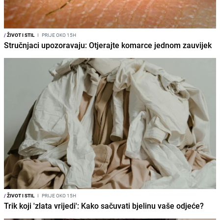
/
ŽIVOT I STIL
I
PRIJE OKO 15H
Stručnjaci upozoravaju: Otjerajte komarce jednom zauvijek
/
ŽIVOT I STIL
I
PRIJE OKO 15H
Trik koji 'zlata vrijedi': Kako sačuvati bjelinu vaše odjeće?