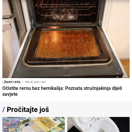
/
ŽIVOT I STIL
I
PRIJE OKO 19H
Očistite rernu bez hemikalija: Poznata stručnjakinja dijeli
savjete
/
Pročitajte još