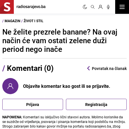
Otvor
/
MAGAZIN
/
ŽIVOT I STIL
Ne želite prezrele banane? Na ovaj
način će vam ostati zelene duži
period nego inače
/
Komentari (0)
Povratak na članak
Objavite komentar kao gost ili se prijavite.
Prijava
Registracija
NAPOMENA:
Komentari su isključivo lični stavovi autora. Molimo korisnike da
se suzdrže od vrijeđanja, psovanja i pisanja komentara koji podstiču na mržnju.
Strogo zabranjen bilo kakav govor mržnje na portalu radiosarajevo.ba, zbog