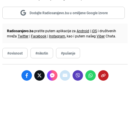
Dodajte Radiosarajevo.ba u omiljene Google izvore
Radiosarajevo.ba
pratite putem aplikacije za
Android
|
iOS
i društvenih
mreža
Twitter
|
Facebook
|
Instagram
, kao i putem našeg
Viber
Chata.
#ovisnost
#nikotin
#pušenje