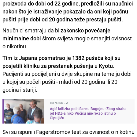
proizvoda do dobi od 22 godine, predložili su naučnici
nakon što je istraživanje pokazalo da oni koji počnu
pušiti prije dobi od 20 godina teže prestaju pušiti.
Naučnici smatraju da bi
zakonsko povećanje
minimalne dobi
širom svijeta moglo smanjiti ovisnost
o nikotinu.
Tim iz Japana posmatrao je 1382 pušača koji su
posjetili kliniku za prestanak pušenja u Kyotu
.
Pacijenti su podijeljeni u dvije skupine na temelju dobi
u kojoj su počeli pušiti - mlađi od 20 godina ili 20
godina i stariji.
TRENDING
Agić kritizira političare u Bugojnu: Zbog straha
od HDZ-a niko Vučiću nije rekao istinu o
Čipuljiću
Svi su ispunili Fagerstromov test za ovisnost o nikotinu