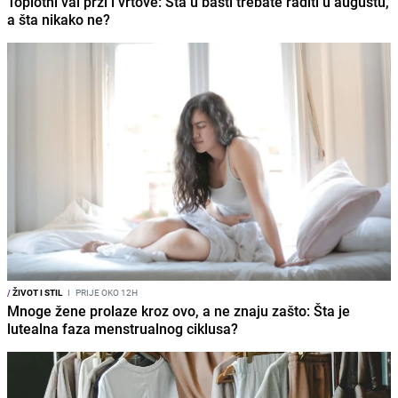
Toplotni val prži i vrtove: Šta u bašti trebate raditi u augustu,
a šta nikako ne?
/
ŽIVOT I STIL
I
PRIJE OKO 12H
Mnoge žene prolaze kroz ovo, a ne znaju zašto: Šta je
lutealna faza menstrualnog ciklusa?