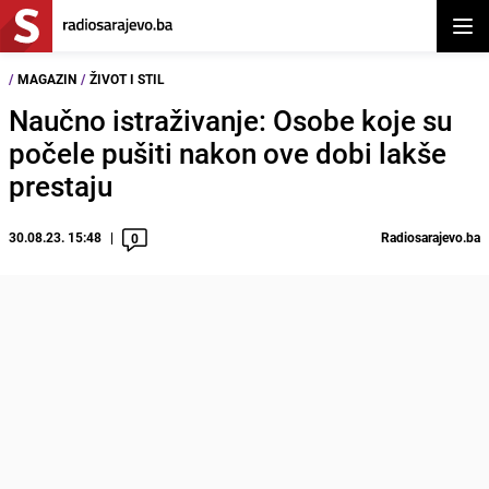
Otvor
/
MAGAZIN
/
ŽIVOT I STIL
Naučno istraživanje: Osobe koje su
počele pušiti nakon ove dobi lakše
prestaju
30.08.23. 15:48
Radiosarajevo.ba
0