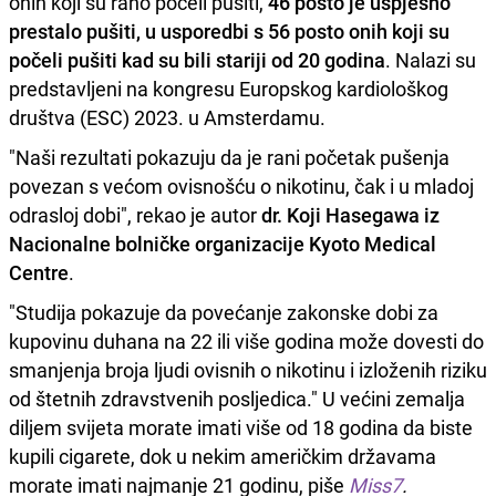
onih koji su rano počeli pušiti,
46 posto je uspješno
prestalo pušiti, u usporedbi s 56 posto onih koji su
počeli pušiti kad su bili stariji od 20 godina
. Nalazi su
predstavljeni na kongresu Europskog kardiološkog
društva (ESC) 2023. u Amsterdamu.
"Naši rezultati pokazuju da je rani početak pušenja
povezan s većom ovisnošću o nikotinu, čak i u mladoj
odrasloj dobi", rekao je autor
dr. Koji Hasegawa iz
Nacionalne bolničke organizacije Kyoto Medical
Centre
.
"Studija pokazuje da povećanje zakonske dobi za
kupovinu duhana na 22 ili više godina može dovesti do
smanjenja broja ljudi ovisnih o nikotinu i izloženih riziku
od štetnih zdravstvenih posljedica." U većini zemalja
diljem svijeta morate imati više od 18 godina da biste
kupili cigarete, dok u nekim američkim državama
morate imati najmanje 21 godinu, piše
Miss7
.