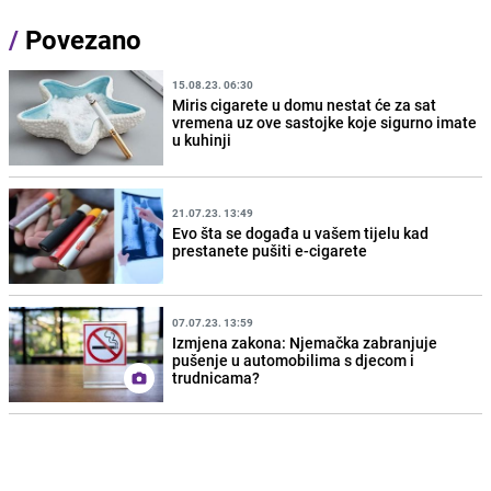
/
Povezano
15.08.23. 06:30
Miris cigarete u domu nestat će za sat
vremena uz ove sastojke koje sigurno imate
u kuhinji
21.07.23. 13:49
Evo šta se događa u vašem tijelu kad
prestanete pušiti e-cigarete
07.07.23. 13:59
Izmjena zakona: Njemačka zabranjuje
pušenje u automobilima s djecom i
trudnicama?