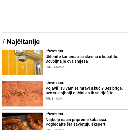
/
Najčitanije
/
ŽIVOT I STIL
Uklonite kamenac sa slavina u kupatilu:
Dovoljna je ova smjesa
PRIJE 2 DANA
/
ŽIVOT I STIL
Pojavili su vam se mravi u kući? Bez brige,
ovo su najbolji načini da ih se riješite
PRIJE 1 DAN
/
ŽIVOT I STIL
Najbolji način pripreme kobasica:
Pogledajte šta savjetuju eksperti
PRIJE 2 DANA