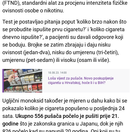
(FTND), standardni alat za procjenu intenziteta fizičke
ovisnosti osobe o nikotinu.
Test je postavljao pitanja poput 'koliko brzo nakon što
se probudite ispušite prvu cigaretu?' i 'koliko cigareta
dnevno ispušite?', a pacijenti su davali odgovore koji
se boduju. Brojke se zatim zbrajaju i daju nisku
ovisnost (jedan-dva), nisku do umjerenu (tri-četiri),
umjerenu (pet-sedam) ili visoku (osam ili više).
18.08.23. 14:00
Loša vijest za pušače. Novo poskupljenje
cigareta u Hrvatskoj, hoće li i u BiH?
Ugljični monoksid također je mjeren u dahu kako bi se
pokazalo koliko je cigareta popušeno u posljednja 24
sata.
Ukupno 556 pušača počelo je pušiti prije 21.
godine
što je zakonska granica u Japanu, dok je njih
826 počelo kad su napunili 20 godina. Oni koji su tu