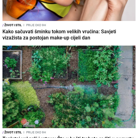
/
ŽIVOT I STIL
I
PRIJE OKO 9H
Kako sačuvati šminku tokom velikih vrućina: Savjeti
vizažista za postojan make-up cijeli dan
/
ŽIVOT I STIL
I
PRIJE OKO 9H