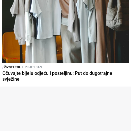
/
ŽIVOT I STIL
I
PRIJE 1 DAN
Očuvajte bijelu odjeću i posteljinu: Put do dugotrajne
svježine