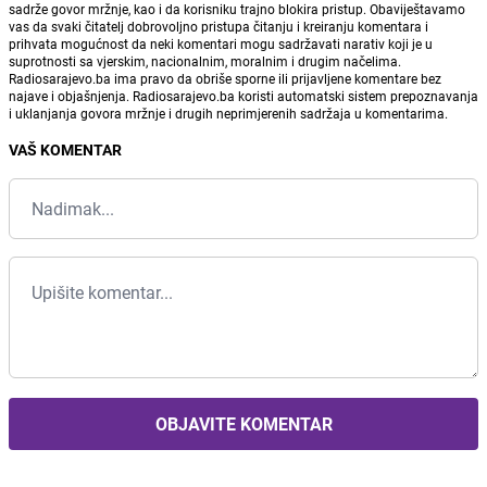
sadrže govor mržnje, kao i da korisniku trajno blokira pristup. Obaviještavamo
vas da svaki čitatelj dobrovoljno pristupa čitanju i kreiranju komentara i
prihvata mogućnost da neki komentari mogu sadržavati narativ koji je u
suprotnosti sa vjerskim, nacionalnim, moralnim i drugim načelima.
Radiosarajevo.ba ima pravo da obriše sporne ili prijavljene komentare bez
najave i objašnjenja. Radiosarajevo.ba koristi automatski sistem prepoznavanja
i uklanjanja govora mržnje i drugih neprimjerenih sadržaja u komentarima.
VAŠ KOMENTAR
OBJAVITE KOMENTAR