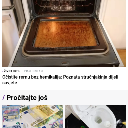
/
ŽIVOT I STIL
I
PRIJE OKO 17H
Očistite rernu bez hemikalija: Poznata stručnjakinja dijeli
savjete
/
Pročitajte još