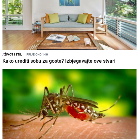
/
ŽIVOT I STIL
I
PRIJE OKO 14H
Kako urediti sobu za goste? Izbjegavajte ove stvari