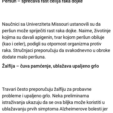
Peršun – sprečava rast ćelija raka dojke
Naučnici sa Univerziteta Missouri ustanovili su da
peršun može spriječiti rast raka dojke. Naime, životinje
kojima su davali apigenin, tvar kojom peršun obiluje
(kao i celer), podigli su otpornost organizma protiv
raka. Stručnjaci preporučuju da svakodnevno u obroke
dodate malo peršuna.
Žalfija – čuva pamćenje, ublažava upaljeno grlo
Travari često preporučuju žalfiju za probavne
probleme i upaljeno grlo. Neka preliminarna
istraživanja ukazuju da se ova biljka može koristiti u
ublažavanju prvih simptoma Alzheimerove bolesti jer