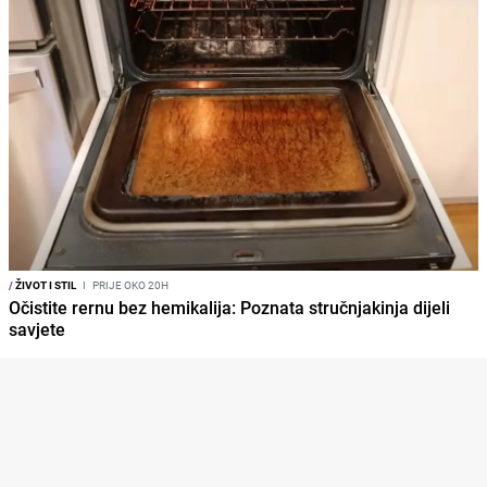
/
ŽIVOT I STIL
I
PRIJE OKO 20H
Očistite rernu bez hemikalija: Poznata stručnjakinja dijeli
savjete