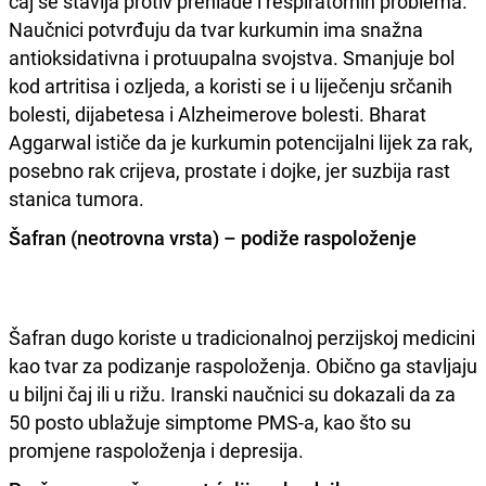
čaj se stavlja protiv prehlade i respiratornih problema.
Naučnici potvrđuju da tvar kurkumin ima snažna
antioksidativna i protuupalna svojstva. Smanjuje bol
kod artritisa i ozljeda, a koristi se i u liječenju srčanih
bolesti, dijabetesa i Alzheimerove bolesti. Bharat
Aggarwal ističe da je kurkumin potencijalni lijek za rak,
posebno rak crijeva, prostate i dojke, jer suzbija rast
stanica tumora.
Šafran (neotrovna vrsta) – podiže raspoloženje
Šafran dugo koriste u tradicionalnoj perzijskoj medicini
kao tvar za podizanje raspoloženja. Obično ga stavljaju
u biljni čaj ili u rižu. Iranski naučnici su dokazali da za
50 posto ublažuje simptome PMS-a, kao što su
promjene raspoloženja i depresija.