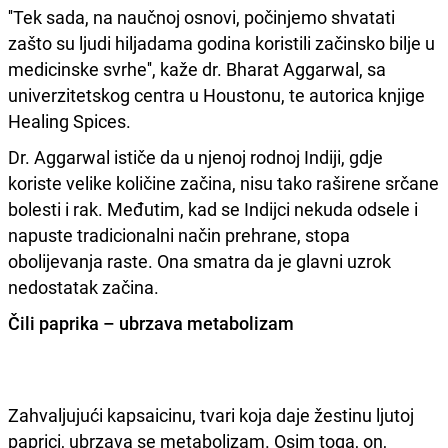
''Tek sada, na naučnoj osnovi, počinjemo shvatati
zašto su ljudi hiljadama godina koristili začinsko bilje u
medicinske svrhe'', kaže dr. Bharat Aggarwal, sa
univerzitetskog centra u Houstonu, te autorica knjige
Healing Spices.
Dr. Aggarwal ističe da u njenoj rodnoj Indiji, gdje
koriste velike količine začina, nisu tako raširene srčane
bolesti i rak. Međutim, kad se Indijci nekuda odsele i
napuste tradicionalni način prehrane, stopa
obolijevanja raste. Ona smatra da je glavni uzrok
nedostatak začina.
Čili paprika – ubrzava metabolizam
Zahvaljujući kapsaicinu, tvari koja daje žestinu ljutoj
paprici, ubrzava se metabolizam. Osim toga, on,