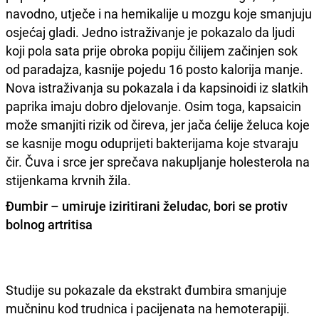
navodno, utječe i na hemikalije u mozgu koje smanjuju
osjećaj gladi. Jedno istraživanje je pokazalo da ljudi
koji pola sata prije obroka popiju čilijem začinjen sok
od paradajza, kasnije pojedu 16 posto kalorija manje.
Nova istraživanja su pokazala i da kapsinoidi iz slatkih
paprika imaju dobro djelovanje. Osim toga, kapsaicin
može smanjiti rizik od čireva, jer jača ćelije želuca koje
se kasnije mogu oduprijeti bakterijama koje stvaraju
čir. Čuva i srce jer sprečava nakupljanje holesterola na
stijenkama krvnih žila.
Đumbir – umiruje iziritirani želudac, bori se protiv
bolnog artritisa
Studije su pokazale da ekstrakt đumbira smanjuje
mučninu kod trudnica i pacijenata na hemoterapiji.