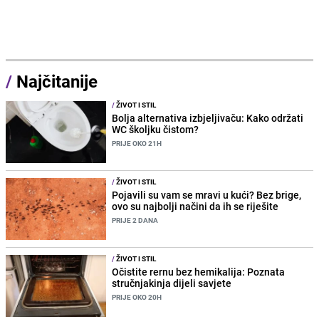
/
Najčitanije
/
ŽIVOT I STIL
Bolja alternativa izbjeljivaču: Kako održati
WC školjku čistom?
PRIJE OKO 21H
/
ŽIVOT I STIL
Pojavili su vam se mravi u kući? Bez brige,
ovo su najbolji načini da ih se riješite
PRIJE 2 DANA
/
ŽIVOT I STIL
Očistite rernu bez hemikalija: Poznata
stručnjakinja dijeli savjete
PRIJE OKO 20H