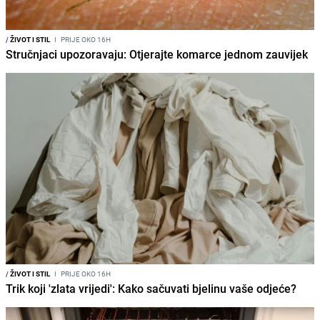
/
ŽIVOT I STIL
I
PRIJE OKO 16H
Stručnjaci upozoravaju: Otjerajte komarce jednom zauvijek
/
ŽIVOT I STIL
I
PRIJE OKO 16H
Trik koji 'zlata vrijedi': Kako sačuvati bjelinu vaše odjeće?