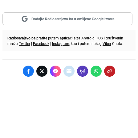
Dodajte Radiosarajevo.ba u omiljene Google izvore
Radiosarajevo.ba
pratite putem aplikacije za
Android
|
iOS
i društvenih
mreža
Twitter
|
Facebook
|
Instagram
, kao i putem našeg
Viber
Chata.