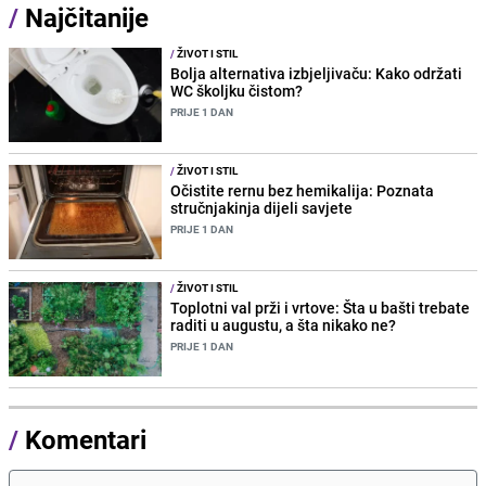
/
Najčitanije
/
ŽIVOT I STIL
Bolja alternativa izbjeljivaču: Kako održati
WC školjku čistom?
PRIJE 1 DAN
/
ŽIVOT I STIL
Očistite rernu bez hemikalija: Poznata
stručnjakinja dijeli savjete
PRIJE 1 DAN
/
ŽIVOT I STIL
Toplotni val prži i vrtove: Šta u bašti trebate
raditi u augustu, a šta nikako ne?
PRIJE 1 DAN
/
Komentari