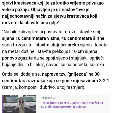
sjetvi krastavaca koji je za kratko vrijeme privukao
veliku pažnju. Objavljen je uz naslov "ovo je
najjednostavniji način za sjetvu krastavaca koji
možete da obavite bilo gdje".
"Na bilo kakvoj ledini postavite mrežu, stavite
sloj
sijena 10 centimetara visine, 40 centimetara širine
i
sada to zgazite i
stavite stajnjak preko
sijena - lopata
na metar dužine i stavite
preko još 10 cm sijena i
ponovo zgazite
da se spoji sijeno i stajnjak i spriječi
bujanje divljih biljaka", navodi se na početku snimka.
Onda se, dodaje se,
naprave tzv. "gnijezda" na 30
centimetara razmaka koja se pune mješavinom 3:2:1
(zemlja, kompost i đubrivo, u toj razmjeri).
TRENDING
Trojici rudara pozlilo u jami: Jedan već želi da
se vrati, drugi prevezen u bolnicu