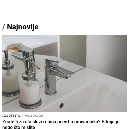
/
Najnovije
/
ŽIVOT I STIL
I
PRIJE OKO 2H
Znate li za šta služi rupica pri vrhu umivaonika? Bitnija je
nego što mislite