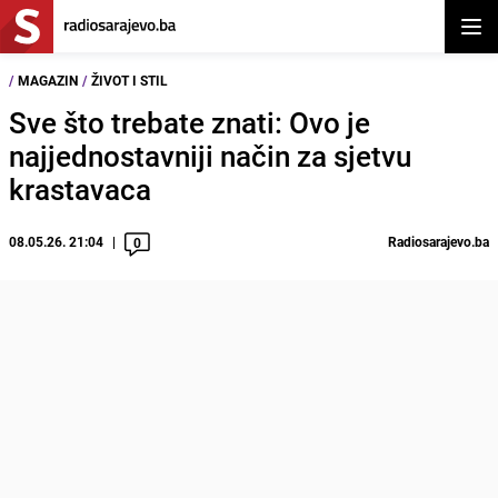
Otvor
/
MAGAZIN
/
ŽIVOT I STIL
Sve što trebate znati: Ovo je
najjednostavniji način za sjetvu
krastavaca
08.05.26. 21:04
Radiosarajevo.ba
0