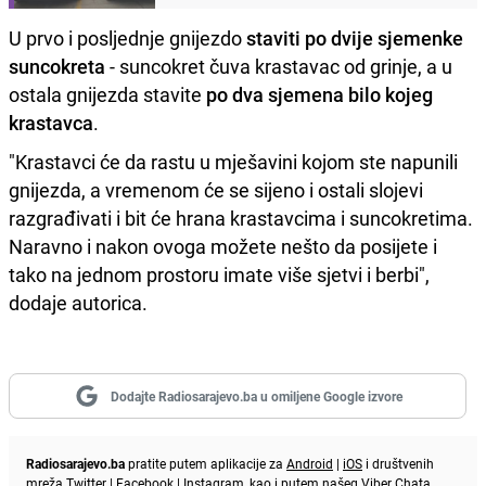
U prvo i posljednje gnijezdo
staviti po dvije sjemenke
suncokreta
- suncokret čuva krastavac od grinje, a u
ostala gnijezda stavite
po dva sjemena bilo kojeg
krastavca
.
"Krastavci će da rastu u mješavini kojom ste napunili
gnijezda, a vremenom će se sijeno i ostali slojevi
razgrađivati i bit će hrana krastavcima i suncokretima.
Naravno i nakon ovoga možete nešto da posijete i
tako na jednom prostoru imate više sjetvi i berbi",
dodaje autorica.
Dodajte Radiosarajevo.ba u omiljene Google izvore
Radiosarajevo.ba
pratite putem aplikacije za
Android
|
iOS
i društvenih
mreža
Twitter
|
Facebook
|
Instagram
, kao i putem našeg
Viber
Chata.