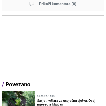
Prikaži komentare
(
0
)
/
Povezano
31.03.26. 18:13
Savjeti vrtlara za uspješnu sjetvu: Ovaj
mjesec je ključan