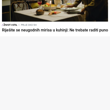
/
ŽIVOT I STIL
I
PRIJE OKO 5H
Riješite se neugodnih mirisa u kuhinji: Ne trebate raditi puno