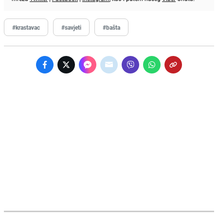
#krastavac
#savjeti
#bašta