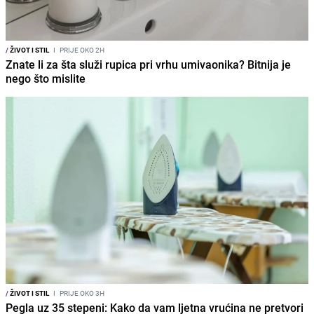
/
ŽIVOT I STIL
I
PRIJE OKO 2H
Znate li za šta služi rupica pri vrhu umivaonika? Bitnija je
nego što mislite
/
ŽIVOT I STIL
I
PRIJE OKO 3H
Pegla uz 35 stepeni: Kako da vam ljetna vrućina ne pretvori