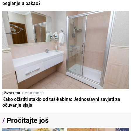
peglanje u pakao?
/
ŽIVOT I STIL
I
PRIJE OKO 5H
Kako očistiti staklo od tuš-kabina: Jednostavni savjeti za
očuvanje sjaja
/
Pročitajte još