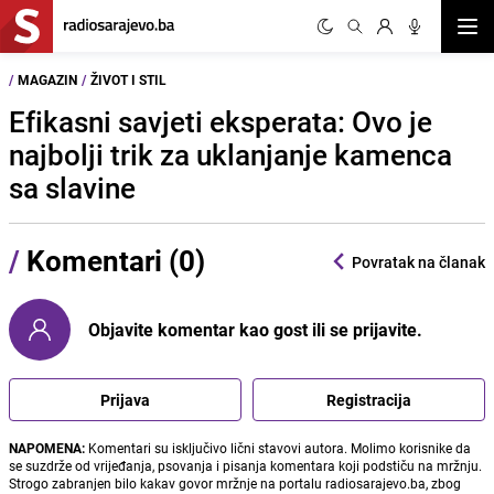
Otvor
/
MAGAZIN
/
ŽIVOT I STIL
Efikasni savjeti eksperata: Ovo je
najbolji trik za uklanjanje kamenca
sa slavine
/
Komentari (0)
Povratak na članak
Objavite komentar kao gost ili se prijavite.
Prijava
Registracija
NAPOMENA:
Komentari su isključivo lični stavovi autora. Molimo korisnike da
se suzdrže od vrijeđanja, psovanja i pisanja komentara koji podstiču na mržnju.
Strogo zabranjen bilo kakav govor mržnje na portalu radiosarajevo.ba, zbog