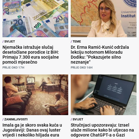
/
SVIJET
/
TEME
Njemačka istražuje slučaj
Dr. Erma Ramić-Kunić održala
desetočlane porodice iz BiH:
lekciju notornom Miloradu
Primaju 7.300 eura socijalne
Dodiku: "Pokazujete silno
pomoći mjesečno
neznanje"
PRIJE OKO 17H
PRIJE OKO 16H
/
ZANIMLJIVOSTI
/
SVIJET
Imala ga je skoro svaka kuća u
Stručnjaci upozoravaju: Izrael
Jugoslaviji: Danas ovaj luster
ulaže milione kako bi utjecao na
vrijedi i nekoliko hiljada eura
odgovore ChatGPT-a o Gazi