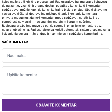
kojeg možete biti krivično procesuirani. Radiosarajevo.ba ima pravo i obavezu
da na zahtjev zvaničnih organa dostavi podatke o korisniku čiji komentari
sadrže govor mržnje, kao i da korisniku trajno blokira pristup. Obaviještavamo
vas da svaki čitatelj dobrovoljno pristupa čitanju i kreiranju komentara i
prihvata mogućnost da neki komentari mogu sadržavati narativ koji je u
suprotnosti sa vjerskim, nacionalnim, moralnim i drugim načelima.
Radiosarajevo.ba ima pravo da obriše sporne ili prijavljene komentare bez
najave i objašnjenja. Radiosarajevo.ba koristi automatski sistem prepoznavanja
i uklanjanja govora mržnje i drugih neprimjerenih sadržaja u komentarima.
VAŠ KOMENTAR
OBJAVITE KOMENTAR