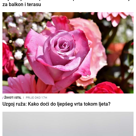
za balkon i terasu
/
ŽIVOT I STIL
I
PRIJE OKO 17H
Uzgoj ruža: Kako doći do ljepšeg vrta tokom ljeta?