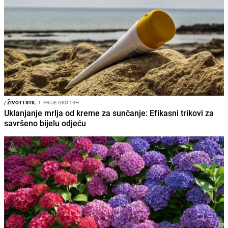
/
ŽIVOT I STIL
I
PRIJE OKO 19H
Uklanjanje mrlja od kreme za sunčanje: Efikasni trikovi za
savršeno bijelu odjeću