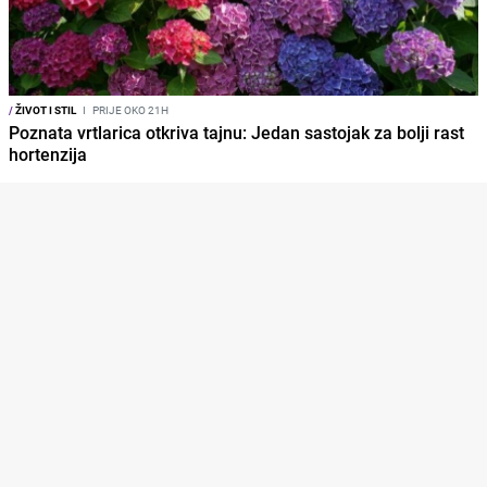
/
ŽIVOT I STIL
I
PRIJE OKO 21H
Poznata vrtlarica otkriva tajnu: Jedan sastojak za bolji rast
hortenzija