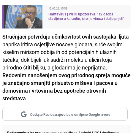
12.05.26. 15:52
Hantavirus | WHO upozorava: "12 osoba
stavljeno u karantin, širenje virusa i dalje prijeti"
Stručnjaci potvrđuju učinkovitost ovih sastojaka
: ljuta
paprika iritira osjetljive nosove glodara, sirće svojim
kiselim mirisom odbija ih od potencijalnih ulaznih
tačaka, dok bijeli luk sadrži molekulu alicin koja
prirodno štiti biljku, a glodarima je neprijatna.
Redovnim nanošenjem ovog prirodnog spreja moguće
je značajno smanjiti prisustvo miševa i pacova u
domovima i vrtovima bez upotrebe otrovnih
sredstava
.
Dodajte Radiosarajevo.ba u omiljene Google izvore
Radiosarajevo.ba
pratite putem aplikacije za
Android
|
iOS
i društvenih