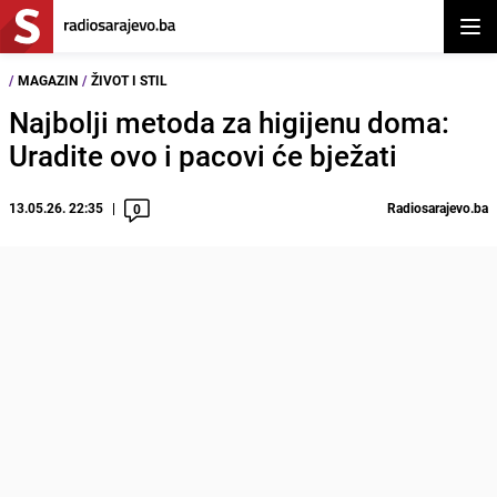
Otvor
/
MAGAZIN
/
ŽIVOT I STIL
Najbolji metoda za higijenu doma:
Uradite ovo i pacovi će bježati
13.05.26. 22:35
Radiosarajevo.ba
0