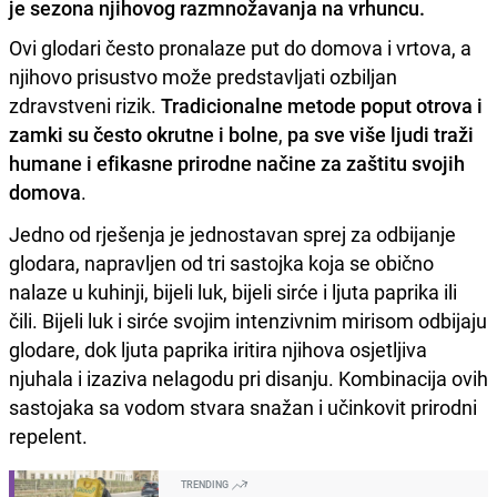
je sezona njihovog razmnožavanja na vrhuncu.
Ovi glodari često pronalaze put do domova i vrtova, a
njihovo prisustvo može predstavljati ozbiljan
zdravstveni rizik.
Tradicionalne metode poput otrova i
zamki su često okrutne i bolne
,
pa sve više ljudi traži
humane i efikasne prirodne načine za zaštitu svojih
domova
.
Jedno od rješenja je jednostavan sprej za odbijanje
glodara, napravljen od tri sastojka koja se obično
nalaze u kuhinji, bijeli luk, bijeli sirće i ljuta paprika ili
čili. Bijeli luk i sirće svojim intenzivnim mirisom odbijaju
glodare, dok ljuta paprika iritira njihova osjetljiva
njuhala i izaziva nelagodu pri disanju. Kombinacija ovih
sastojaka sa vodom stvara snažan i učinkovit prirodni
repelent.
TRENDING