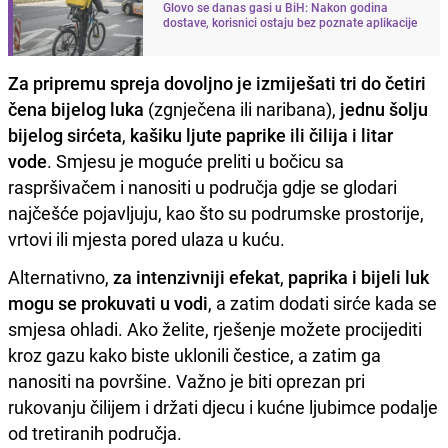
Glovo se danas gasi u BiH: Nakon godina
dostave, korisnici ostaju bez poznate aplikacije
Za pripremu spreja dovoljno je izmiješati tri do četiri
čena bijelog luka
(zgnječena ili naribana),
jednu šolju
bijelog sirćeta
,
kašiku ljute paprike ili čilija i litar
vode
. Smjesu je moguće preliti u bočicu sa
raspršivačem i nanositi u područja gdje se glodari
najčešće pojavljuju, kao što su podrumske prostorije,
vrtovi ili mjesta pored ulaza u kuću.
Alternativno,
za intenzivniji efekat
,
paprika i bijeli luk
mogu se prokuvati u vodi
, a zatim dodati sirće kada se
smjesa ohladi. Ako želite, rješenje možete procijediti
kroz gazu kako biste uklonili čestice, a zatim ga
nanositi na površine. Važno je biti oprezan pri
rukovanju čilijem i držati djecu i kućne ljubimce podalje
od tretiranih područja.