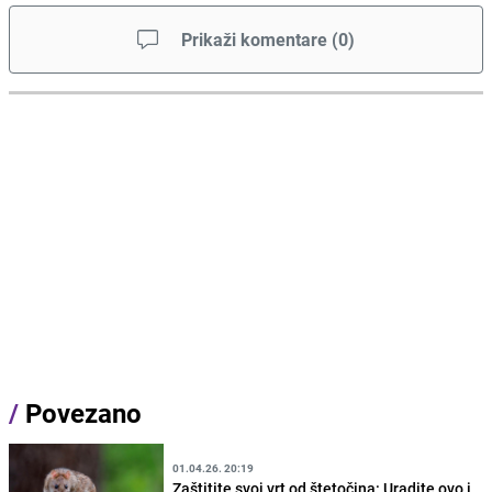
Prikaži komentare
(
0
)
/
Povezano
01.04.26. 20:19
Zaštitite svoj vrt od štetočina: Uradite ovo i