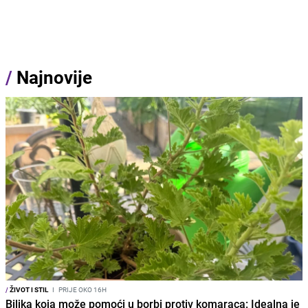
/
Najnovije
/
ŽIVOT I STIL
I
PRIJE OKO 16H
Biljka koja može pomoći u borbi protiv komaraca: Idealna je