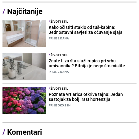
/
Najčitanije
/
ŽIVOT I STIL
Kako očistiti staklo od tuš-kabina:
Jednostavni savjeti za očuvanje sjaja
PRIJE 2 DANA
/
ŽIVOT I STIL
Znate li za šta služi rupica pri vrhu
umivaonika? Bitnija je nego što mislite
PRIJE 2 DANA
/
ŽIVOT I STIL
Poznata vrtlarica otkriva tajnu: Jedan
sastojak za bolji rast hortenzija
PRIJE OKO 21H
/
Komentari