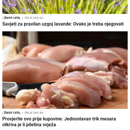
/
ŽIVOT I STIL
I
PRIJE OKO 2H
Savjeti za pravilan uzgoj lavande: Ovako je treba njegovati
/
ŽIVOT I STIL
I
PRIJE OKO 4H
Provjerite ovo prije kupovine: Jednostavan trik mesara
otkriva je li piletina svježa