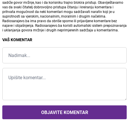
sadrže govor mržnje, kao i da korisniku trajno blokira pristup. Obaviještavamo
vas da svaki čitatelj dobrovoljno pristupa čitanju i kreiranju komentara i
prihvata mogućnost da neki komentari mogu sadržavati narativ koji je u
suprotnosti sa vjerskim, nacionalnim, moralnim i drugim načelima.
Radiosarajevo.ba ima pravo da obriše sporne ili prijavljene komentare bez
najave i objašnjenja. Radiosarajevo.ba koristi automatski sistem prepoznavanja
i uklanjanja govora mržnje i drugih neprimjerenih sadržaja u komentarima.
VAŠ KOMENTAR
OBJAVITE KOMENTAR