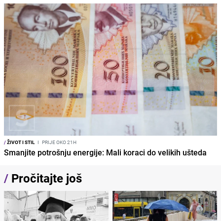
/
ŽIVOT I STIL
I
PRIJE OKO 21H
Smanjite potrošnju energije: Mali koraci do velikih ušteda
/
Pročitajte još