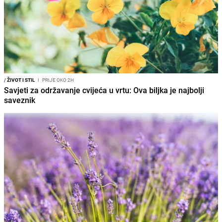
/
ŽIVOT I STIL
I
PRIJE OKO 2H
Savjeti za održavanje cvijeća u vrtu: Ova biljka je najbolji
saveznik