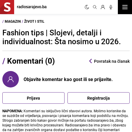
Otvor
/
MAGAZIN
/
ŽIVOT I STIL
Fashion tips | Slojevi, detalji i
individualnost: Šta nosimo u 2026.
/
Komentari (0)
Povratak na članak
Objavite komentar kao gost ili se prijavite.
Prijava
Registracija
NAPOMENA:
Komentari su isključivo lični stavovi autora. Molimo korisnike da
se suzdrže od vrijeđanja, psovanja i pisanja komentara koji podstiču na mržnju.
Strogo zabranjen bilo kakav govor mržnje na portalu radiosarajevo.ba, zbog
kojeg možete biti krivično procesuirani. Radiosarajevo.ba ima pravo i obavezu
da na zahtjev zvaničnih organa dostavi podatke o korisniku čiji komentari