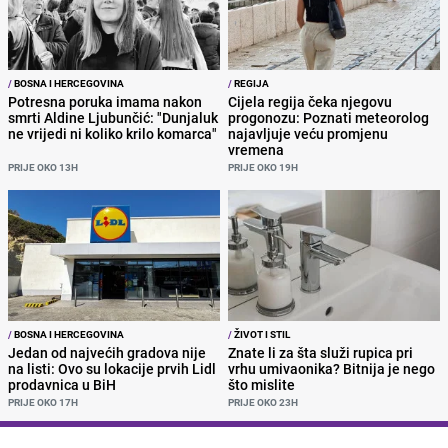
/
BOSNA I HERCEGOVINA
/
REGIJA
Potresna poruka imama nakon
Cijela regija čeka njegovu
smrti Aldine Ljubunčić: "Dunjaluk
progonozu: Poznati meteorolog
ne vrijedi ni koliko krilo komarca"
najavljuje veću promjenu
vremena
PRIJE OKO 13H
PRIJE OKO 19H
/
BOSNA I HERCEGOVINA
/
ŽIVOT I STIL
Jedan od najvećih gradova nije
Znate li za šta služi rupica pri
na listi: Ovo su lokacije prvih Lidl
vrhu umivaonika? Bitnija je nego
prodavnica u BiH
što mislite
PRIJE OKO 17H
PRIJE OKO 23H