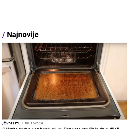
/
Najnovije
/
ŽIVOT I STIL
I
PRIJE OKO 2H