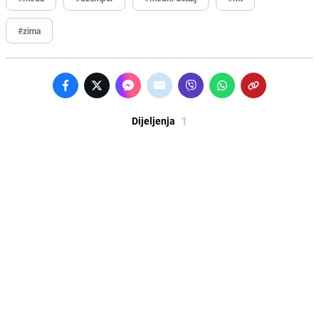
#zima
1
Dijeljenja