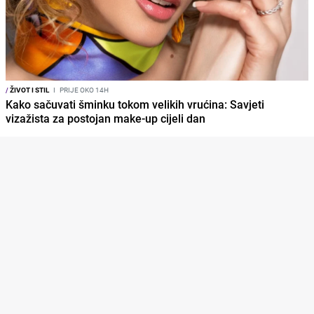
/
ŽIVOT I STIL
I
PRIJE OKO 14H
Kako sačuvati šminku tokom velikih vrućina: Savjeti
vizažista za postojan make-up cijeli dan