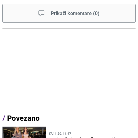
Prikaži komentare
(
0
)
/
Povezano
17.11.20. 11:47