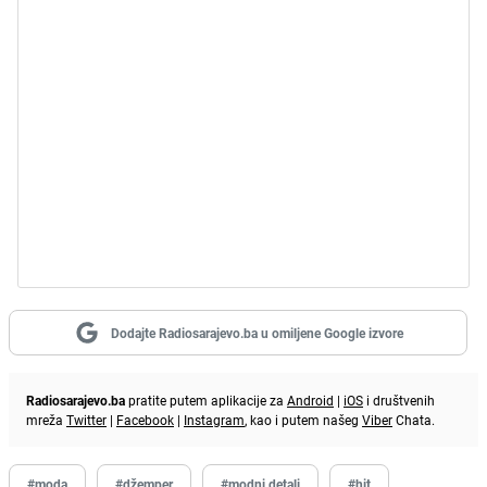
Dodajte Radiosarajevo.ba u omiljene Google izvore
Radiosarajevo.ba
pratite putem aplikacije za
Android
|
iOS
i društvenih
mreža
Twitter
|
Facebook
|
Instagram
, kao i putem našeg
Viber
Chata.
#moda
#džemper
#modni detalj
#hit