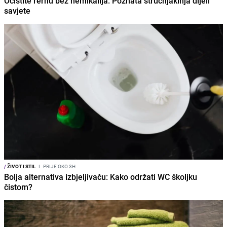
Očistite rernu bez hemikalija: Poznata stručnjakinja dijeli
savjete
/
ŽIVOT I STIL
I
PRIJE OKO 3H
Bolja alternativa izbjeljivaču: Kako održati WC školjku
čistom?