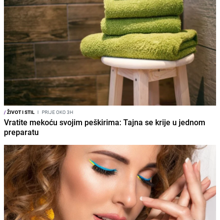
/
ŽIVOT I STIL
I
PRIJE OKO 3H
Vratite mekoću svojim peškirima: Tajna se krije u jednom
preparatu