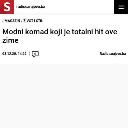
Otvor
/
MAGAZIN
/
ŽIVOT I STIL
Modni komad koji je totalni hit ove
zime
03.12.20. 14:22
Radiosarajevo.ba
0