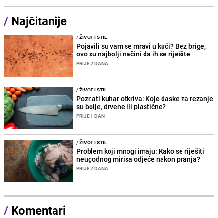
/
Najčitanije
/
ŽIVOT I STIL
Pojavili su vam se mravi u kući? Bez brige,
ovo su najbolji načini da ih se riješite
PRIJE 2 DANA
/
ŽIVOT I STIL
Poznati kuhar otkriva: Koje daske za rezanje
su bolje, drvene ili plastične?
PRIJE 1 DAN
/
ŽIVOT I STIL
Problem koji mnogi imaju: Kako se riješiti
neugodnog mirisa odjeće nakon pranja?
PRIJE 2 DANA
/
Komentari