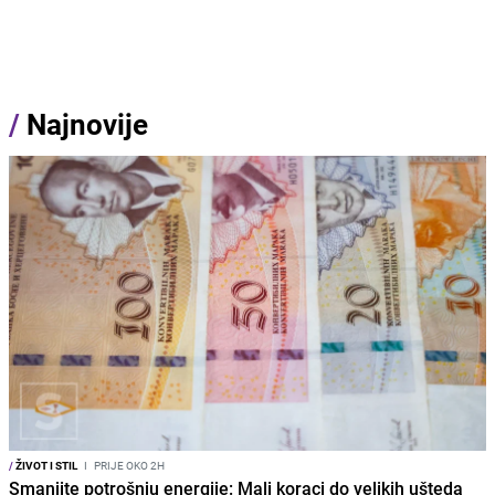
/
Najnovije
/
ŽIVOT I STIL
I
PRIJE OKO 2H
Smanjite potrošnju energije: Mali koraci do velikih ušteda