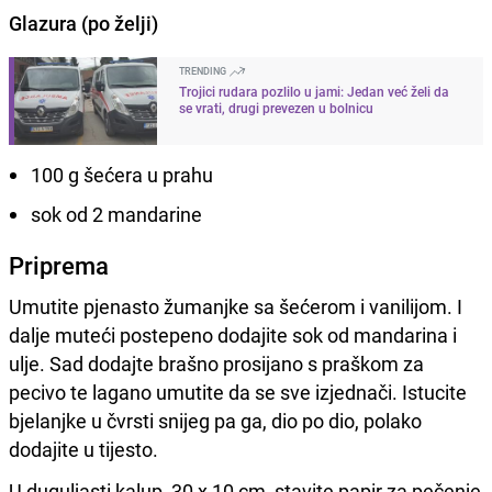
Glazura (po želji)
TRENDING
Trojici rudara pozlilo u jami: Jedan već želi da
se vrati, drugi prevezen u bolnicu
100 g šećera u prahu
sok od 2 mandarine
Priprema
Umutite pjenasto žumanjke sa šećerom i vanilijom. I
dalje muteći postepeno dodajite sok od mandarina i
ulje. Sad dodajte brašno prosijano s praškom za
pecivo te lagano umutite da se sve izjednači. Istucite
bjelanjke u čvrsti snijeg pa ga, dio po dio, polako
dodajite u tijesto.
U duguljasti kalup, 30 x 10 cm, stavite papir za pečenje