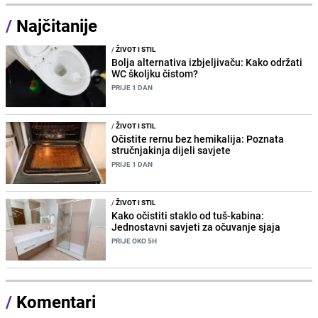
/
Najčitanije
/
ŽIVOT I STIL
Bolja alternativa izbjeljivaču: Kako održati
WC školjku čistom?
PRIJE 1 DAN
/
ŽIVOT I STIL
Očistite rernu bez hemikalija: Poznata
stručnjakinja dijeli savjete
PRIJE 1 DAN
/
ŽIVOT I STIL
Kako očistiti staklo od tuš-kabina:
Jednostavni savjeti za očuvanje sjaja
PRIJE OKO 5H
/
Komentari