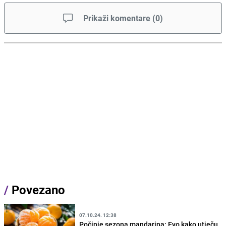
Prikaži komentare
(
0
)
/
Povezano
07.10.24. 12:38
Počinje sezona mandarina: Evo kako utječu