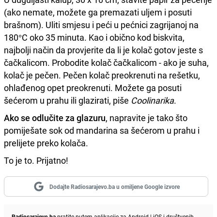
(ako nemate, možete ga premazati uljem i posuti
brašnom). Uliti smjesu i peći u pećnici zagrijanoj na
180°C oko 35 minuta. Kao i obično kod biskvita,
najbolji način da provjerite da li je kolač gotov jeste s
čačkalicom. Probodite kolač čačkalicom - ako je suha,
kolač je pečen. Pečen kolač preokrenuti na rešetku,
ohlađenog opet preokrenuti. Možete ga posuti
šećerom u prahu ili glazirati, piše
Coolinarika
.
Ako se odlučite za glazuru
, napravite je tako što
pomiješate sok od mandarina sa šećerom u prahu i
prelijete preko kolača.
To je to. Prijatno!
Dodajte Radiosarajevo.ba u omiljene Google izvore
Radiosarajevo.ba
pratite putem aplikacije za
Android
|
iOS
i društvenih