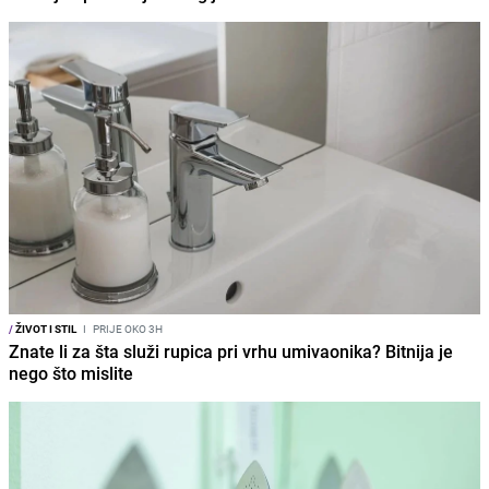
/
ŽIVOT I STIL
I
PRIJE OKO 3H
Znate li za šta služi rupica pri vrhu umivaonika? Bitnija je
nego što mislite