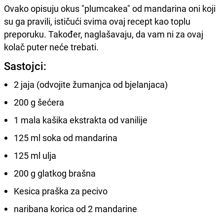
Ovako opisuju okus "plumcakea" od mandarina oni koji
su ga pravili, ističući svima ovaj recept kao toplu
preporuku. Također, naglašavaju, da vam ni za ovaj
kolač puter neće trebati.
Sastojci:
2 jaja (odvojite žumanjca od bjelanjaca)
200 g šećera
1 mala kašika ekstrakta od vanilije
125 ml soka od mandarina
125 ml ulja
200 g glatkog brašna
Kesica praška za pecivo
naribana korica od 2 mandarine