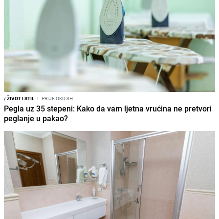
/
ŽIVOT I STIL
I
PRIJE OKO 3H
Pegla uz 35 stepeni: Kako da vam ljetna vrućina ne pretvori
peglanje u pakao?