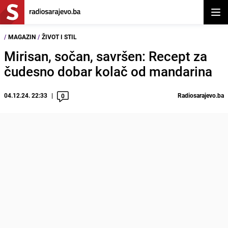
Otvor
/
MAGAZIN
/
ŽIVOT I STIL
Mirisan, sočan, savršen: Recept za
čudesno dobar kolač od mandarina
04.12.24. 22:33
Radiosarajevo.ba
0