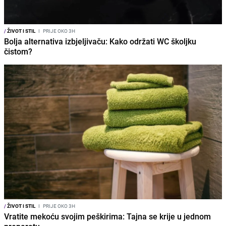
/
ŽIVOT I STIL
I
PRIJE OKO 3H
Bolja alternativa izbjeljivaču: Kako održati WC školjku
čistom?
/
ŽIVOT I STIL
I
PRIJE OKO 3H
Vratite mekoću svojim peškirima: Tajna se krije u jednom