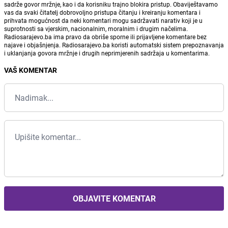
sadrže govor mržnje, kao i da korisniku trajno blokira pristup. Obaviještavamo
vas da svaki čitatelj dobrovoljno pristupa čitanju i kreiranju komentara i
prihvata mogućnost da neki komentari mogu sadržavati narativ koji je u
suprotnosti sa vjerskim, nacionalnim, moralnim i drugim načelima.
Radiosarajevo.ba ima pravo da obriše sporne ili prijavljene komentare bez
najave i objašnjenja. Radiosarajevo.ba koristi automatski sistem prepoznavanja
i uklanjanja govora mržnje i drugih neprimjerenih sadržaja u komentarima.
VAŠ KOMENTAR
OBJAVITE KOMENTAR