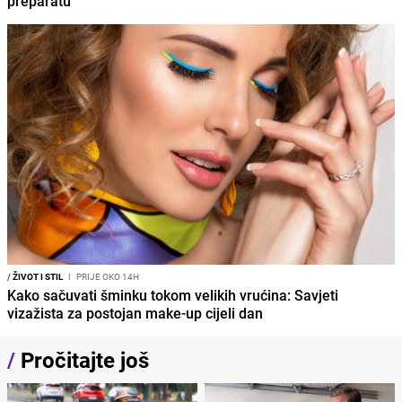
preparatu
/
ŽIVOT I STIL
I
PRIJE OKO 14H
Kako sačuvati šminku tokom velikih vrućina: Savjeti
vizažista za postojan make-up cijeli dan
/
Pročitajte još