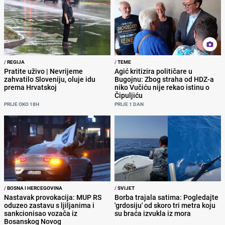
/
REGIJA
/
TEME
Pratite uživo | Nevrijeme
Agić kritizira političare u
zahvatilo Sloveniju, oluje idu
Bugojnu: Zbog straha od HDZ-a
prema Hrvatskoj
niko Vučiću nije rekao istinu o
Čipuljiću
PRIJE OKO 18H
PRIJE 1 DAN
/
BOSNA I HERCEGOVINA
/
SVIJET
Nastavak provokacija: MUP RS
Borba trajala satima: Pogledajte
oduzeo zastavu s ljiljanima i
'grdosiju' od skoro tri metra koju
sankcionisao vozača iz
su braća izvukla iz mora
Bosanskog Novog