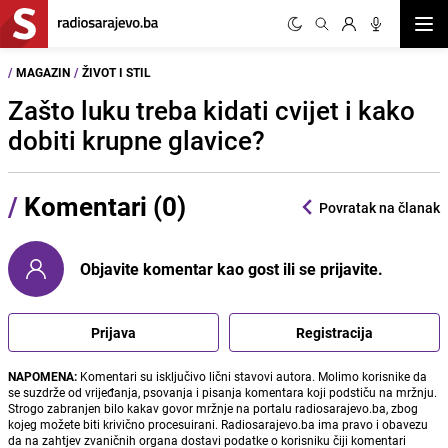
Otvor
/
MAGAZIN
/
ŽIVOT I STIL
Zašto luku treba kidati cvijet i kako
dobiti krupne glavice?
/
Komentari (0)
Povratak na članak
Objavite komentar kao gost ili se prijavite.
Prijava
Registracija
NAPOMENA:
Komentari su isključivo lični stavovi autora. Molimo korisnike da
se suzdrže od vrijeđanja, psovanja i pisanja komentara koji podstiču na mržnju.
Strogo zabranjen bilo kakav govor mržnje na portalu radiosarajevo.ba, zbog
kojeg možete biti krivično procesuirani. Radiosarajevo.ba ima pravo i obavezu
da na zahtjev zvaničnih organa dostavi podatke o korisniku čiji komentari