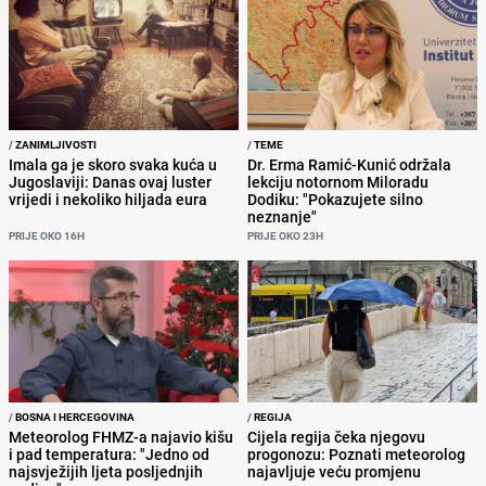
/
ZANIMLJIVOSTI
/
TEME
Imala ga je skoro svaka kuća u
Dr. Erma Ramić-Kunić održala
Jugoslaviji: Danas ovaj luster
lekciju notornom Miloradu
vrijedi i nekoliko hiljada eura
Dodiku: "Pokazujete silno
neznanje"
PRIJE OKO 16H
PRIJE OKO 23H
/
BOSNA I HERCEGOVINA
/
REGIJA
Meteorolog FHMZ-a najavio kišu
Cijela regija čeka njegovu
i pad temperatura: "Jedno od
progonozu: Poznati meteorolog
najsvježijih ljeta posljednjih
najavljuje veću promjenu