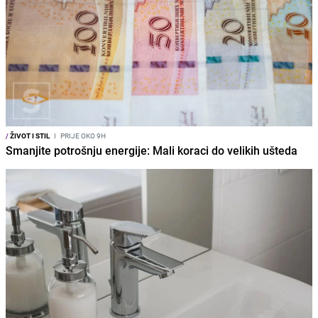
/
ŽIVOT I STIL
I
PRIJE OKO 9H
Smanjite potrošnju energije: Mali koraci do velikih ušteda