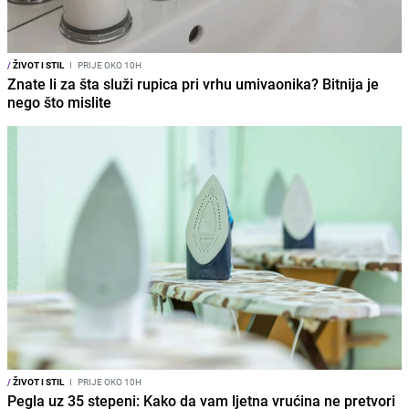
/
ŽIVOT I STIL
I
PRIJE OKO 10H
Znate li za šta služi rupica pri vrhu umivaonika? Bitnija je
nego što mislite
/
ŽIVOT I STIL
I
PRIJE OKO 10H
Pegla uz 35 stepeni: Kako da vam ljetna vrućina ne pretvori