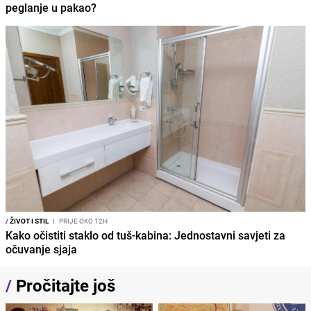
peglanje u pakao?
/
ŽIVOT I STIL
I
PRIJE OKO 12H
Kako očistiti staklo od tuš-kabina: Jednostavni savjeti za
očuvanje sjaja
/
Pročitajte još