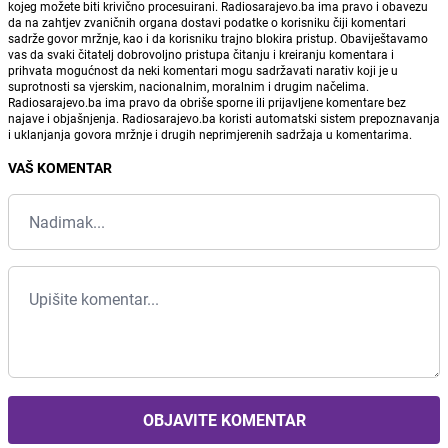
kojeg možete biti krivično procesuirani. Radiosarajevo.ba ima pravo i obavezu
da na zahtjev zvaničnih organa dostavi podatke o korisniku čiji komentari
sadrže govor mržnje, kao i da korisniku trajno blokira pristup. Obaviještavamo
vas da svaki čitatelj dobrovoljno pristupa čitanju i kreiranju komentara i
prihvata mogućnost da neki komentari mogu sadržavati narativ koji je u
suprotnosti sa vjerskim, nacionalnim, moralnim i drugim načelima.
Radiosarajevo.ba ima pravo da obriše sporne ili prijavljene komentare bez
najave i objašnjenja. Radiosarajevo.ba koristi automatski sistem prepoznavanja
i uklanjanja govora mržnje i drugih neprimjerenih sadržaja u komentarima.
VAŠ KOMENTAR
OBJAVITE KOMENTAR