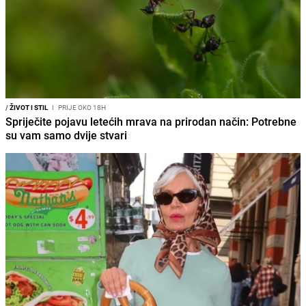
/
ŽIVOT I STIL
I
PRIJE OKO 18H
Spriječite pojavu letećih mrava na prirodan način: Potrebne
su vam samo dvije stvari