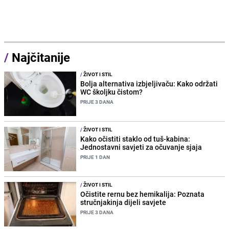
/
Najčitanije
/
ŽIVOT I STIL
Bolja alternativa izbjeljivaču: Kako održati
WC školjku čistom?
PRIJE 3 DANA
/
ŽIVOT I STIL
Kako očistiti staklo od tuš-kabina:
Jednostavni savjeti za očuvanje sjaja
PRIJE 1 DAN
/
ŽIVOT I STIL
Očistite rernu bez hemikalija: Poznata
stručnjakinja dijeli savjete
PRIJE 3 DANA