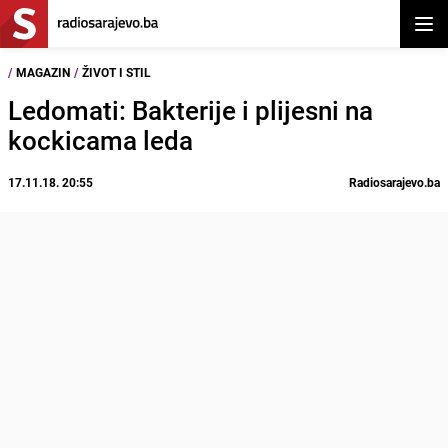
Otvor
/
MAGAZIN
/
ŽIVOT I STIL
Ledomati: Bakterije i plijesni na
kockicama leda
17.11.18. 20:55
Radiosarajevo.ba