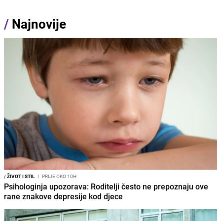
/
Najnovije
/
ŽIVOT I STIL
I
PRIJE OKO 10H
Psihologinja upozorava: Roditelji često ne prepoznaju ove
rane znakove depresije kod djece