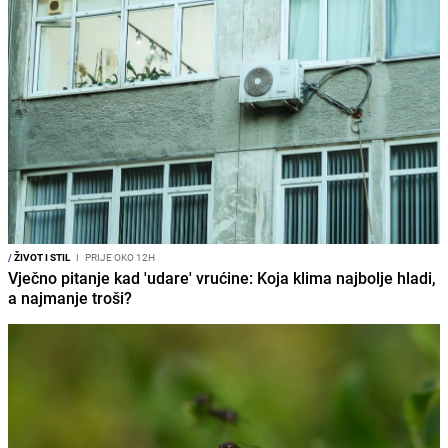
/
ŽIVOT I STIL
I
PRIJE OKO 12H
Vječno pitanje kad 'udare' vrućine: Koja klima najbolje hladi,
a najmanje troši?