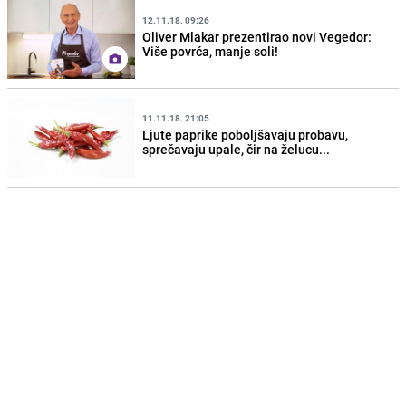
12.11.18. 09:26
Oliver Mlakar prezentirao novi Vegedor:
Više povrća, manje soli!
11.11.18. 21:05
Ljute paprike poboljšavaju probavu,
sprečavaju upale, čir na želucu...