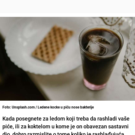
Foto: Unsplash.com / Ledene kocke u piću nose bakterije
Kada posegnete za ledom koji treba da rashladi vaše
piće, ili za koktelom u kome je on obavezan sastavni
dio, dobro razmislite o tome koliko je rashlađujuća