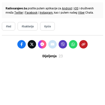
Radiosarajevo.ba
pratite putem aplikacije za
Android
|
iOS
i društvenih
mreža
Twitter
|
Facebook
|
Instagram
, kao i putem našeg
Viber
Chata.
#led
#bakterije
#piće
23
Dijeljenja