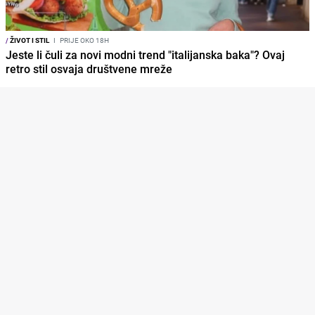
/
ŽIVOT I STIL
I
PRIJE OKO 18H
Jeste li čuli za novi modni trend "italijanska baka"? Ovaj
retro stil osvaja društvene mreže