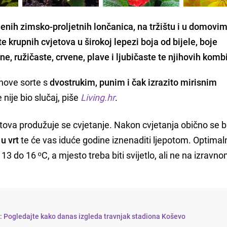
ljenih zimsko-proljetnih lončanica, na tržištu i u domovi
 krupnih cvjetova u širokoj lepezi boja od bijele, boje
e, ružičaste, crvene, plave i ljubičaste te njihovih komb
 nove sorte s
dvostrukim, punim i čak izrazito mirisnim
e nije bio slučaj, piše
Living.hr
.
ova produžuje se cvjetanje. Nakon cvjetanja obično se b
u vrt
te će vas iduće godine iznenaditi ljepotom. Optimal
3 do 16 ºC, a mjesto treba biti svijetlo, ali ne na izravn
i: Pogledajte kako danas izgleda travnjak stadiona Koševo