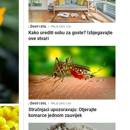
/
ŽIVOT I STIL
I
PRIJE OKO 12H
Kako urediti sobu za goste? Izbjegavajte
ove stvari
/
ŽIVOT I STIL
I
PRIJE OKO 13H
Stručnjaci upozoravaju: Otjerajte
komarce jednom zauvijek