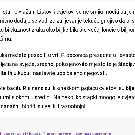
talno vlažan. Listovi i cvjetovi se ne smiju močiti pa je 
ično dodaje se vodi za zalijevanje tekuće gnojivo da bi 
bi vlažnost zraka oko biljke bila što veća, lončić s biljk
ćima.
ulis možete posaditi u vrt. P. obconica presadite u ilovast
ljeta na svježe, zračno, polusjenovito mjesto te je štedlji
te ih u kuću
i nastavite uobičajeno njegovati.
 baciti. P. sinensisu ili kineskom jaglacu cvjetovi su
bije
purni
s okom u sredini. Na nekoliko stapki mnogo je cvjet
a današnji hibridi su veliki i raznobojni.
ti vaš vrt od štetočina: Tjeraju puževe, lisne uši i gusjenice