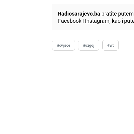
Radiosarajevo.ba
pratite putem 
Facebook
|
Instagram
, kao i p
#cvijeće
#uzgoj
#vrt