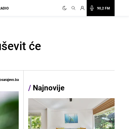
RADIO
90,2 FM
uševit će
osarajevo.ba
/
Najnovije