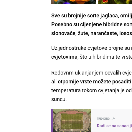
Sve su brojnije sorte jaglaca, omi
Posebno su cijenjene hibridne sorte
slonovače, žute, narančaste, lososn
Uz jednostruke cvjetove brojne su
cvjetovima
, što u hibridima te vrst
Redovnm uklanjanjem ocvalih cvjet
ali
otpornije vrste možete posaditi 
temperatura tokom cvjetanja je od 1
suncu.
TRENDING
Radi se na sanacij