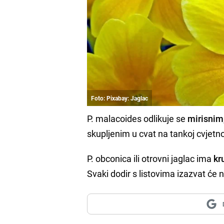
Foto: Pixabay: Jaglac
P. malacoides odlikuje se
mirisnim,
skupljenim u cvat na tankoj cvjetno
P. obconica ili otrovni jaglac ima
kr
Svaki dodir s listovima izazvat će na