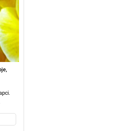
oje,
apci.
.