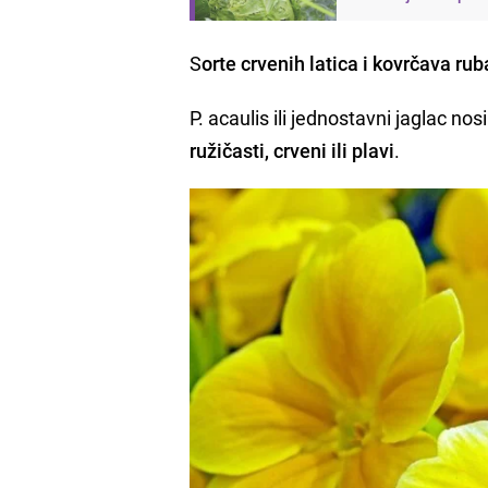
S
orte crvenih latica i kovrčava ru
P. acaulis ili jednostavni jaglac no
ružičasti, crveni ili plavi
.