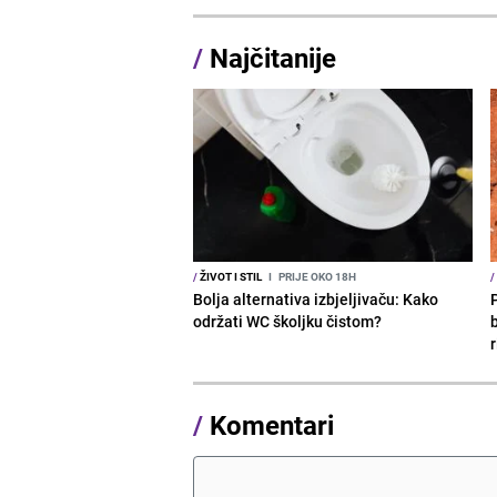
/
Najčitanije
/
ŽIVOT I STIL
I
PRIJE OKO 18H
/
Bolja alternativa izbjeljivaču: Kako
održati WC školjku čistom?
b
r
/
Komentari