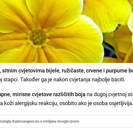
 sitnim cvjetovima bijele, ružičaste, crvene i purpurne b
j stapci. Također ga je nakon cvjetanja najbolje baciti.
upne, mirisne cvjetove različitih boja
na dugoj cvjetnoj st
 koži alergijsku reakciju, osobito ako je osoba osjetljivija
Dodajte Radiosarajevo.ba u omiljene Google izvore