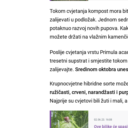
Tokom cvjetanja kompost mora biti s
zalijevati u podložak. Jednom sedm
potaknuo razvoj novih pupova. Kako 
možete držati na vlažnim kamenči
Poslije cvjetanja vrstu Primula aca
tresetni supstrat i smjestite tokom 
zalijevajte.
Sredinom oktobra unesi
Krupnocvjetne hibridne sorte možete
ružičasti, crveni, narandžasti i pur
Najprije su cvjetovi bili žuti i mali, 
02.06.23. 16:08
Ove biljke će spasi