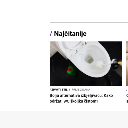
/
Najčitanije
/
ŽIVOT I STIL
I
PRIJE 2 DANA
/
Bolja alternativa izbjeljivaču: Kako
održati WC školjku čistom?
s