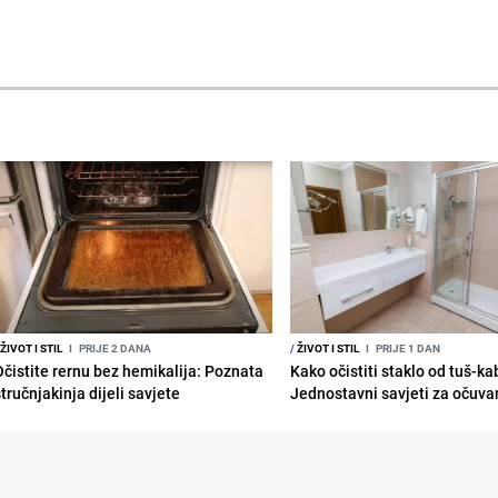
ŽIVOT I STIL
I
PRIJE 2 DANA
/
ŽIVOT I STIL
I
PRIJE 1 DAN
Očistite rernu bez hemikalija: Poznata
Kako očistiti staklo od tuš-ka
tručnjakinja dijeli savjete
Jednostavni savjeti za očuvan