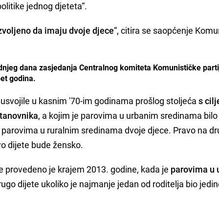
politike jednog djeteta“.
zvoljeno da imaju dvoje djece
“, citira se saopćenje Komu
njeg dana zasjedanja Centralnog komiteta Komunističke partij
et godina.
ne usvojile u kasnim '70-im godinama prošlog stoljeća
s cil
stanovnika
, a kojim je parovima u urbanim sredinama bilo
 parovima u ruralnim sredinama dvoje djece. Pravo na d
rvo dijete bude žensko.
 provedeno je krajem 2013. godine, kada je
parovima u 
ugo dijete ukoliko je najmanje jedan od roditelja bio jedin