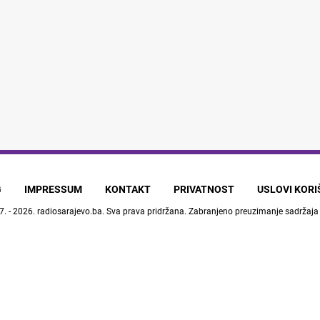
G
IMPRESSUM
KONTAKT
PRIVATNOST
USLOVI KOR
7. - 2026.
radiosarajevo.ba
. Sva prava pridržana. Zabranjeno preuzimanje sadržaja