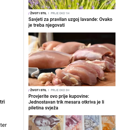
/
ŽIVOT I STIL
I
PRIJE OKO 1H
Savjeti za pravilan uzgoj lavande: Ovako
je treba njegovati
/
ŽIVOT I STIL
I
PRIJE OKO 3H
Provjerite ovo prije kupovine:
tri
Jednostavan trik mesara otkriva je li
piletina svježa
ter