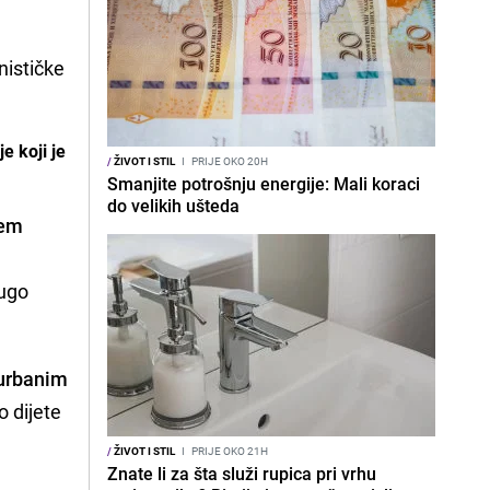
nističke
e koji je
/
ŽIVOT I STIL
I
PRIJE OKO 20H
Smanjite potrošnju energije: Mali koraci
do velikih ušteda
jem
rugo
urbanim
o dijete
/
ŽIVOT I STIL
I
PRIJE OKO 21H
Znate li za šta služi rupica pri vrhu