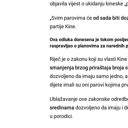
objavila vijest o ukidanju kineske „
„Svim parovima će
od sada biti do
partije Kine.
Ova odluka donesena je tokom posljed
raspravljao o planovima za narednih p
Riječ je o zakonu koji su vlasti Ki
smanjenja brzog priraštaja broja 
dozvoljeno da imaju samo jedno, a
dijete imali su oni parovi kojima p
Ublažavanje ove zakonske odredbe
sredinama
dozvoljeno da imaju i dr
u porodici.