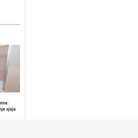
bina:
je sjaja